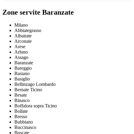
Zone servite Baranzate
Milano
Abbiategrasso
Albairate
Arconate
Arese
Arluno
Assago
Baranzate
Bareggio
Basiano
Basiglio
Bellinzago Lombardo
Bernate Ticino
Besate
Binasco
Boffalora sopra Ticino
Bollate
Bresso
Bubbiano
Buccinasco
Buscate