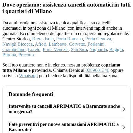
Dove operiamo: assistenza cancelli automatici in tutti
i quartieri di Milano
Da anni forniamo assistenza tecnica qualificata su cancelli
automatici in ogni zona di Milano, con interventi rapidi anche in
giornata. Ecco un elenco dei quartieri in cui operiamo regolarmente:
Centro Storico,
Brera
,
Isola
,
Porta Romana
,
Porta Genova
,
Navigli
,
Bicocca
,
Affori
,
Lambrate
,
Corvetto
,
Forlanini
,
Giambellino
,
Loreto
,
Porta Venezia
,
San Siro
,
Niguarda
,
Baggio
,
Barona
,
Precotto
Se il tuo quartiere non è in elenco, nessun problema:
copriamo
tutta Milano e provincia
. Chiama Denis al
0289601346
oppure
scrivi su
Whatsapp
per chiedere la disponibilità nella tua zona.
Domande frequenti
Intervenite su cancelli APRIMATIC a Baranzate anche
in urgenza?
Fate preventivi per nuove automazioni APRIMATIC a
Baranzate?