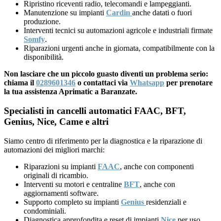
Ripristino riceventi radio, telecomandi e lampeggianti.
Manutenzione su impianti
Cardin
anche datati o fuori
produzione.
Interventi tecnici su automazioni agricole e industriali firmate
Somfy
.
Riparazioni urgenti anche in giornata, compatibilmente con la
disponibilità.
Non lasciare che un piccolo guasto diventi un problema serio:
chiama il
0289601346
o contattaci via
Whatsapp
per prenotare
la tua assistenza Aprimatic a Baranzate.
Specialisti in cancelli automatici FAAC, BFT,
Genius, Nice, Came e altri
Siamo centro di riferimento per la diagnostica e la riparazione di
automazioni dei migliori marchi:
Riparazioni su impianti
FAAC
, anche con componenti
originali di ricambio.
Interventi su motori e centraline
BFT
, anche con
aggiornamenti software.
Supporto completo su impianti
Genius
residenziali e
condominiali.
Diagnostica approfondita e reset di impianti
Nice
per uso