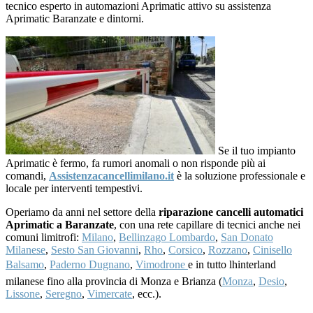
tecnico esperto in automazioni Aprimatic attivo su assistenza
Aprimatic Baranzate e dintorni.
Se il tuo impianto
Aprimatic è fermo, fa rumori anomali o non risponde più ai
comandi,
Assistenzacancellimilano.it
è la soluzione professionale e
locale per interventi tempestivi.
Operiamo da anni nel settore della
riparazione cancelli automatici
Aprimatic a Baranzate
, con una rete capillare di tecnici anche nei
comuni limitrofi:
Milano
,
Bellinzago Lombardo
,
San Donato
Milanese
,
Sesto San Giovanni
,
Rho
,
Corsico
,
Rozzano
,
Cinisello
Balsamo
,
Paderno Dugnano
,
Vimodrone
e in tutto lhinterland
milanese fino alla provincia di Monza e Brianza (
Monza
,
Desio
,
Lissone
,
Seregno
,
Vimercate
, ecc.).