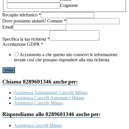
Cognome
Recapito telefonico
*
Dove possiamo aiutarti? Comune
*
richiesta
Email
Nome
Ragione
Specifica la tua richiesta
*
Accettazione GDPR
*
Acconsento a che questo sito conservi le informazioni
inviate così che possano rispondere alla mia richiesta.
Invia
Chiama 0289601346 anche per:
Assistenza Automazioni Cancelli Milano
Assistenza Cancelli Automatici Milano
Assistenza Cancelli Milano
Rispondiamo allo 0289601346 anche per:
Assistenza cancelli Milano