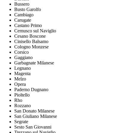
Bussero
Busto Garolfo
Cambiago
Carugate
Castano Primo
Cernusco sul Naviglio
Cesano Boscone
Cinisello Balsamo
Cologno Monzese
Corsico
Gaggiano
Garbagnate Milanese
Legnano
Magenta
Melzo
Opera
Paderno Dugnano
Pioltello
Rho
Rozzano
San Donato Milanese
San Giuliano Milanese
Segrate
Sesto San Giovanni
Trezzano sul Naviglio