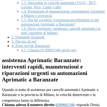
1.3.
Specialisti in cancelli automatici FAAC, BFT,
Genius, Nice, Came e altri
1.4.
Programmi di manutenzione automatismi Aprimatic
a Milano e provincia
1.5.
Perché scegliere Assistenzacancellimilano.it per
automazioni Aprimatic a Baranzate?
1.6.
Dove operiamo: assistenza cancelli automatici in
tutti i quartieri di Milano
2.
Domande frequenti
3.
Dicono di noi
4.
Zone servite Baranzate
4.1.
Chiama 02 89601346 anche per:
assistenza Aprimatic Baranzate:
interventi rapidi, manutenzioni e
riparazioni urgenti su automazioni
Aprimatic a Baranzate
Quando si tratta di assistenza per cancelli automatici Aprimatic a
Baranzate o in provincia di Milano, la velocità dintervento e la
competenza fanno la differenza.
Chiama adesso il numero diretto
0289601346
: risponde Denis,