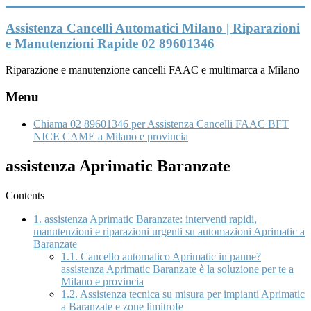
Vai
al
Assistenza Cancelli Automatici Milano | Riparazioni
contenuto
e Manutenzioni Rapide 02 89601346
Riparazione e manutenzione cancelli FAAC e multimarca a Milano
Menu
Chiama 02 89601346 per Assistenza Cancelli FAAC BFT
NICE CAME a Milano e provincia
assistenza Aprimatic Baranzate
Contents
1.
assistenza Aprimatic Baranzate: interventi rapidi,
manutenzioni e riparazioni urgenti su automazioni Aprimatic a
Baranzate
1.1.
Cancello automatico Aprimatic in panne?
assistenza Aprimatic Baranzate è la soluzione per te a
Milano e provincia
1.2.
Assistenza tecnica su misura per impianti Aprimatic
a Baranzate e zone limitrofe