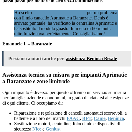
passo passo per mettere in sicurezza lautomazione.
Ho scelto
Assistenzacancellimilano.it
per un problema
con il mio cancello Aprimatic a Baranzate. Denis è
arrivato puntuale, ha verificato la centralina Aprimatic e
ha sostituito il modulo guasto. In meno di 60 minuti,
tutto funzionava perfettamente. Consigliatissimo!
Emanuele I. – Baranzate
Possiamo aiutarti anche per
assistenza Beninca Besate
Assistenza tecnica su misura per impianti Aprimatic
a Baranzate e zone limitrofe
Ogni impianto è diverso: per questo offriamo un servizio su misura
per famiglie, aziende e condomini, in grado di adattarsi alle esigenze
di ogni cliente. Ci occupiamo di:
Riparazione e regolazione di cancelli automatici scorrevoli, a
battente e a libro dei marchi
FAAC
,
BFT
,
Came
,
Benincà
.
Sostituzione motori, centraline, fotocellule e dispositivi di
sicurezza
Nice
e
Genius
.