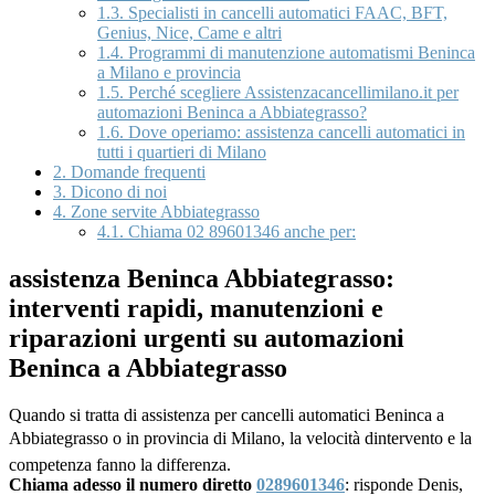
1.3.
Specialisti in cancelli automatici FAAC, BFT,
Genius, Nice, Came e altri
1.4.
Programmi di manutenzione automatismi Beninca
a Milano e provincia
1.5.
Perché scegliere Assistenzacancellimilano.it per
automazioni Beninca a Abbiategrasso?
1.6.
Dove operiamo: assistenza cancelli automatici in
tutti i quartieri di Milano
2.
Domande frequenti
3.
Dicono di noi
4.
Zone servite Abbiategrasso
4.1.
Chiama 02 89601346 anche per:
assistenza Beninca Abbiategrasso:
interventi rapidi, manutenzioni e
riparazioni urgenti su automazioni
Beninca a Abbiategrasso
Quando si tratta di assistenza per cancelli automatici Beninca a
Abbiategrasso o in provincia di Milano, la velocità dintervento e la
competenza fanno la differenza.
Chiama adesso il numero diretto
0289601346
: risponde Denis,