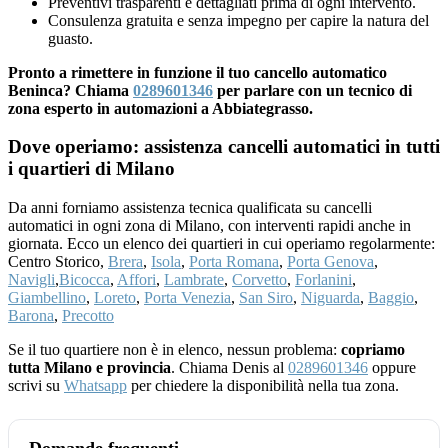
Preventivi trasparenti e dettagliati prima di ogni intervento.
Consulenza gratuita e senza impegno per capire la natura del
guasto.
Pronto a rimettere in funzione il tuo cancello automatico
Beninca? Chiama
0289601346
per parlare con un tecnico di
zona esperto in automazioni a Abbiategrasso.
Dove operiamo: assistenza cancelli automatici in tutti
i quartieri di Milano
Da anni forniamo assistenza tecnica qualificata su cancelli
automatici in ogni zona di Milano, con interventi rapidi anche in
giornata. Ecco un elenco dei quartieri in cui operiamo regolarmente:
Centro Storico,
Brera
,
Isola
,
Porta Romana
,
Porta Genova
,
Navigli
,
Bicocca
,
Affori
,
Lambrate
,
Corvetto
,
Forlanini
,
Giambellino
,
Loreto
,
Porta Venezia
,
San Siro
,
Niguarda
,
Baggio
,
Barona
,
Precotto
Se il tuo quartiere non è in elenco, nessun problema:
copriamo
tutta Milano e provincia
. Chiama Denis al
0289601346
oppure
scrivi su
Whatsapp
per chiedere la disponibilità nella tua zona.