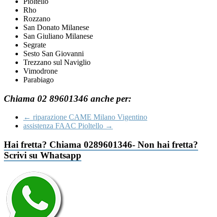
Pioltello
Rho
Rozzano
San Donato Milanese
San Giuliano Milanese
Segrate
Sesto San Giovanni
Trezzano sul Naviglio
Vimodrone
Parabiago
Chiama 02 89601346 anche per:
←
riparazione CAME Milano Vigentino
assistenza FAAC Pioltello
→
Hai fretta? Chiama 0289601346- Non hai fretta?
Scrivi su Whatsapp