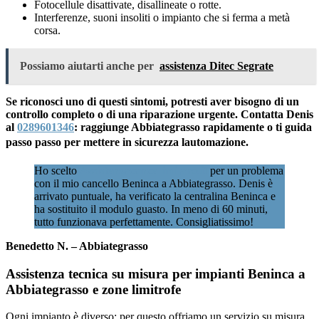
Fotocellule disattivate, disallineate o rotte.
Interferenze, suoni insoliti o impianto che si ferma a metà
corsa.
Possiamo aiutarti anche per
assistenza Ditec Segrate
Se riconosci uno di questi sintomi, potresti aver bisogno di un
controllo completo o di una riparazione urgente. Contatta Denis
al
0289601346
: raggiunge Abbiategrasso rapidamente o ti guida
passo passo per mettere in sicurezza lautomazione.
Ho scelto
Assistenzacancellimilano.it
per un problema
con il mio cancello Beninca a Abbiategrasso. Denis è
arrivato puntuale, ha verificato la centralina Beninca e
ha sostituito il modulo guasto. In meno di 60 minuti,
tutto funzionava perfettamente. Consigliatissimo!
Benedetto N. – Abbiategrasso
Assistenza tecnica su misura per impianti Beninca a
Abbiategrasso e zone limitrofe
Ogni impianto è diverso: per questo offriamo un servizio su misura