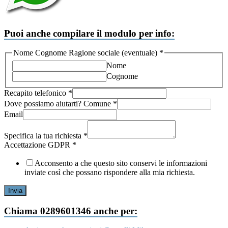
Puoi anche compilare il modulo per info:
Nome Cognome Ragione sociale (eventuale)
*
Nome
Cognome
Recapito telefonico
*
Accettazione
Dove possiamo aiutarti? Comune
*
richiesta
Email
(eventuale)
Specifica la tua richiesta
*
Accettazione GDPR
*
Acconsento a che questo sito conservi le informazioni
inviate così che possano rispondere alla mia richiesta.
Invia
Chiama 0289601346 anche per: