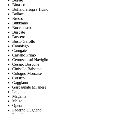
Besate
Binasco
Boffalora sopra Ticino
Bollate
Bresso
Bubbiano
Buccinasco
Buscate
Bussero
Busto Garolfo
Cambiago
Carugate
Castano Primo
Cernusco sul Naviglio
Cesano Boscone
Cinisello Balsamo
Cologno Monzese
Corsico
Gaggiano
Garbagnate Milanese
Legnano
Magenta
Melzo
Opera
Paderno Dugnano