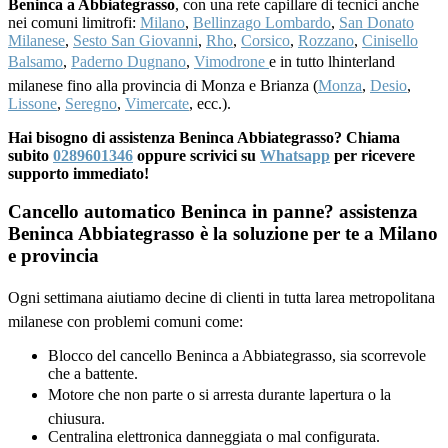
Beninca a Abbiategrasso
, con una rete capillare di tecnici anche
nei comuni limitrofi:
Milano
,
Bellinzago Lombardo
,
San Donato
Milanese
,
Sesto San Giovanni
,
Rho
,
Corsico
,
Rozzano
,
Cinisello
Balsamo
,
Paderno Dugnano
,
Vimodrone
e in tutto lhinterland
milanese fino alla provincia di Monza e Brianza (
Monza
,
Desio
,
Lissone
,
Seregno
,
Vimercate
, ecc.).
Hai bisogno di assistenza Beninca Abbiategrasso? Chiama
subito
0289601346
oppure scrivici su
Whatsapp
per ricevere
supporto immediato!
Cancello automatico Beninca in panne? assistenza
Beninca Abbiategrasso è la soluzione per te a Milano
e provincia
Ogni settimana aiutiamo decine di clienti in tutta larea metropolitana
milanese con problemi comuni come:
Blocco del cancello Beninca a Abbiategrasso, sia scorrevole
che a battente.
Motore che non parte o si arresta durante lapertura o la
chiusura.
Centralina elettronica danneggiata o mal configurata.