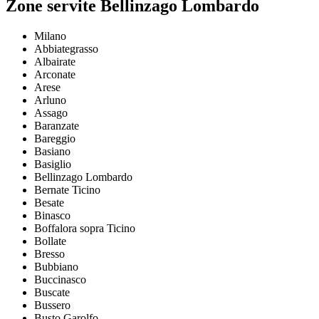
Zone servite Bellinzago Lombardo
Milano
Abbiategrasso
Albairate
Arconate
Arese
Arluno
Assago
Baranzate
Bareggio
Basiano
Basiglio
Bellinzago Lombardo
Bernate Ticino
Besate
Binasco
Boffalora sopra Ticino
Bollate
Bresso
Bubbiano
Buccinasco
Buscate
Bussero
Busto Garolfo