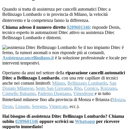
Quando si tratta di assistenza per cancelli automatici Ditec a
Bellinzago Lombardo o in provincia di Milano, la velocità
dintervento e la competenza fanno la differenza.
Chiama adesso il numero diretto
0289601346
: risponde Denis,
tecnico esperto in automazioni Ditec attivo su assistenza Ditec
Bellinzago Lombardo e dintorni.
Se il tuo impianto Ditec è
fermo, fa rumori anomali o non risponde più ai comandi,
Assistenzacancellimilano.it
è la soluzione professionale e locale per
interventi tempestivi.
Operiamo da anni nel settore della
riparazione cancelli automatici
Ditec a Bellinzago Lombardo
, con una rete capillare di tecnici
anche nei comuni limitrofi:
Milano
,
Bellinzago Lombardo
,
San
Donato Milanese
,
Sesto San Giovanni
,
Rho
,
Corsico
,
Rozzano
,
Cinisello Balsamo
,
Paderno Dugnano
,
Vimodrone
e in tutto
lhinterland milanese fino alla provincia di Monza e Brianza (
Monza
,
Desio
,
Lissone
,
Seregno
,
Vimercate
, ecc.).
Hai bisogno di assistenza Ditec Bellinzago Lombardo? Chiama
subito
0289601346
oppure scrivici su
Whatsapp
per ricevere
supporto immediato!