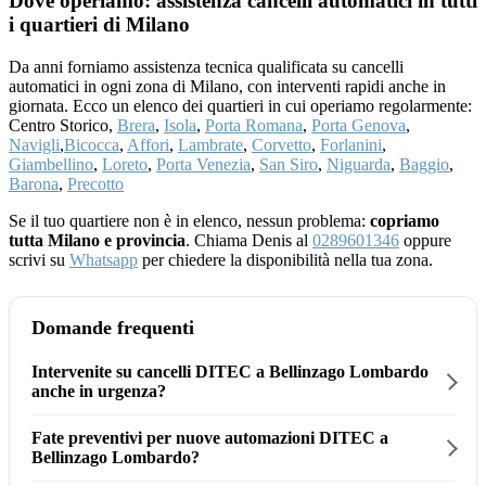
Dove operiamo: assistenza cancelli automatici in tutti
i quartieri di Milano
Da anni forniamo assistenza tecnica qualificata su cancelli
automatici in ogni zona di Milano, con interventi rapidi anche in
giornata. Ecco un elenco dei quartieri in cui operiamo regolarmente:
Centro Storico,
Brera
,
Isola
,
Porta Romana
,
Porta Genova
,
Navigli
,
Bicocca
,
Affori
,
Lambrate
,
Corvetto
,
Forlanini
,
Giambellino
,
Loreto
,
Porta Venezia
,
San Siro
,
Niguarda
,
Baggio
,
Barona
,
Precotto
Se il tuo quartiere non è in elenco, nessun problema:
copriamo
tutta Milano e provincia
. Chiama Denis al
0289601346
oppure
scrivi su
Whatsapp
per chiedere la disponibilità nella tua zona.
Domande frequenti
Intervenite su cancelli DITEC a Bellinzago Lombardo
anche in urgenza?
Fate preventivi per nuove automazioni DITEC a
Bellinzago Lombardo?