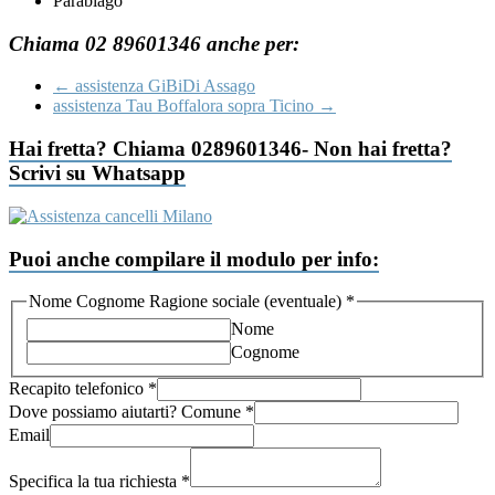
Parabiago
Chiama 02 89601346 anche per:
←
assistenza GiBiDi Assago
assistenza Tau Boffalora sopra Ticino
→
Hai fretta? Chiama 0289601346- Non hai fretta?
Scrivi su Whatsapp
Puoi anche compilare il modulo per info:
Nome Cognome Ragione sociale (eventuale)
*
Nome
Cognome
Recapito telefonico
*
Dove possiamo aiutarti? Comune
*
Email
Accettazione
(eventuale)
Specifica la tua richiesta
*