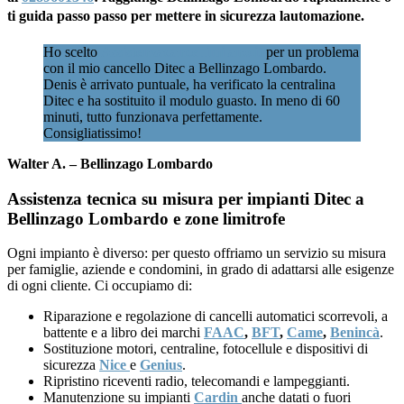
ti guida passo passo per mettere in sicurezza lautomazione.
Ho scelto
Assistenzacancellimilano.it
per un problema
con il mio cancello Ditec a Bellinzago Lombardo.
Denis è arrivato puntuale, ha verificato la centralina
Ditec e ha sostituito il modulo guasto. In meno di 60
minuti, tutto funzionava perfettamente.
Consigliatissimo!
Walter A. – Bellinzago Lombardo
Assistenza tecnica su misura per impianti Ditec a
Bellinzago Lombardo e zone limitrofe
Ogni impianto è diverso: per questo offriamo un servizio su misura
per famiglie, aziende e condomini, in grado di adattarsi alle esigenze
di ogni cliente. Ci occupiamo di:
Riparazione e regolazione di cancelli automatici scorrevoli, a
battente e a libro dei marchi
FAAC
,
BFT
,
Came
,
Benincà
.
Sostituzione motori, centraline, fotocellule e dispositivi di
sicurezza
Nice
e
Genius
.
Ripristino riceventi radio, telecomandi e lampeggianti.
Manutenzione su impianti
Cardin
anche datati o fuori