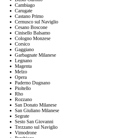
Cambiago
Carugate
Castano Primo
Cernusco sul Naviglio
Cesano Boscone
Cinisello Balsamo
Cologno Monzese
Corsico
Gaggiano
Garbagnate Milanese
Legnano
Magenta
Melzo
Opera
Paderno Dugnano
Pioltello
Rho
Rozzano
San Donato Milanese
San Giuliano Milanese
Segrate
Sesto San Giovanni
Trezzano sul Naviglio
Vimodrone