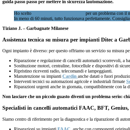
guida passo passo per mettere in sicurezza lautomazione.
Ho scelto
Assistenzacancellimilano.it
per un problema con il mi
In meno di 60 minuti, tutto funzionava perfettamente. Consiglia
Tiziano J. – Garbagnate Milanese
Assistenza tecnica su misura per impianti Ditec a Gar
Ogni impianto è diverso: per questo offriamo un servizio su misura per
Riparazione e regolazione di cancelli automatici scorrevoli, a ba
Sostituzione motori, centraline, fotocellule e dispositivi di sicu
Ripristino riceventi radio, telecomandi e lampeggianti.
Manutenzione su impianti
Cardin
anche datati o fuori produzi
Interventi tecnici su automazioni agricole e industriali firmate
S
Riparazioni urgenti anche in giornata, compatibilmente con la di
Non lasciare che un piccolo guasto diventi un problema serio: ch
Specialisti in cancelli automatici FAAC, BFT, Genius, 
Siamo centro di riferimento per la diagnostica e la riparazione di auto
Riparazioni su impianti
FAAC
, anche con componenti originali