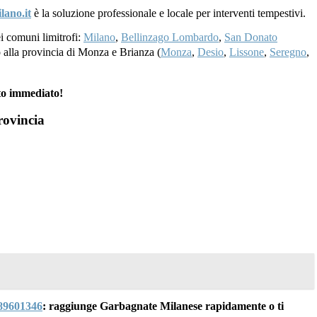
lano.it
è la soluzione professionale e locale per interventi tempestivi.
ei comuni limitrofi:
Milano
,
Bellinzago Lombardo
,
San Donato
no alla provincia di Monza e Brianza (
Monza
,
Desio
,
Lissone
,
Seregno
,
to immediato!
rovincia
89601346
: raggiunge Garbagnate Milanese rapidamente o ti