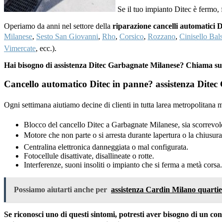
Se il tuo impianto Ditec è fermo,
Operiamo da anni nel settore della
riparazione cancelli automatici 
Milanese
,
Sesto San Giovanni
,
Rho
,
Corsico
,
Rozzano
,
Cinisello Ba
Vimercate
, ecc.).
Hai bisogno di assistenza Ditec Garbagnate Milanese? Chiama s
Cancello automatico Ditec in panne? assistenza Ditec 
Ogni settimana aiutiamo decine di clienti in tutta larea metropolitan
Blocco del cancello Ditec a Garbagnate Milanese, sia scorrevole
Motore che non parte o si arresta durante lapertura o la chiusura
Centralina elettronica danneggiata o mal configurata.
Fotocellule disattivate, disallineate o rotte.
Interferenze, suoni insoliti o impianto che si ferma a metà corsa.
Possiamo aiutarti anche per
assistenza Cardin Milano quarti
Se riconosci uno di questi sintomi, potresti aver bisogno di un c