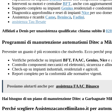
Interventi su motori e centraline
BFT
, anche con aggiornamenti
Supporto completo su impianti
Genius
residenziali e condomini
Diagnostica approfondita e reset di impianti
Nice
per uso domes
Assistenza e ricambi
Came
,
Benincà
,
Fadini
.
assistenza Tau Besate
Affidati a Denis per unassistenza qualificata: chiama subito il
028
Programmi di manutenzione automatismi Ditec a Mil
Prevenire un guasto è più economico che risolverlo. Ecco perché prop
Verifiche periodiche su impianti
BFT, FAAC, Genius, Nice
e a
Controllo componenti meccanici ed elettronici, sicurezza e alli
Check-up su impianti industriali, residenziali e agricoli.
Report completo per la conformità alle normative vigenti.
Possiamo aiutarti anche per
assistenza FAAC Binasco
Hai bisogno di un piano di manutenzione Ditec a Garbagnate Mil
Perché scegliere Assistenzacancellimilano.it per auto