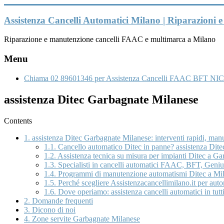
Vai
al
Assistenza Cancelli Automatici Milano | Riparazioni
contenuto
Riparazione e manutenzione cancelli FAAC e multimarca a Milano
Menu
Chiama 02 89601346 per Assistenza Cancelli FAAC BFT NIC
assistenza Ditec Garbagnate Milanese
Contents
1.
assistenza Ditec Garbagnate Milanese: interventi rapidi, man
1.1.
Cancello automatico Ditec in panne? assistenza Ditec
1.2.
Assistenza tecnica su misura per impianti Ditec a Ga
1.3.
Specialisti in cancelli automatici FAAC, BFT, Genius
1.4.
Programmi di manutenzione automatismi Ditec a Mil
1.5.
Perché scegliere Assistenzacancellimilano.it per au
1.6.
Dove operiamo: assistenza cancelli automatici in tutti
2.
Domande frequenti
3.
Dicono di noi
4.
Zone servite Garbagnate Milanese