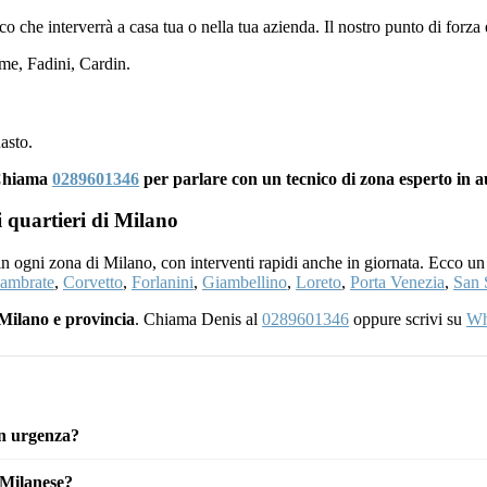
nico che interverrà a casa tua o nella tua azienda. Il nostro punto di forza
e, Fadini, Cardin.
asto.
 Chiama
0289601346
per parlare con un tecnico di zona esperto in
i quartieri di Milano
 in ogni zona di Milano, con interventi rapidi anche in giornata. Ecco un
ambrate
,
Corvetto
,
Forlanini
,
Giambellino
,
Loreto
,
Porta Venezia
,
San 
Milano e provincia
. Chiama Denis al
0289601346
oppure scrivi su
Wh
in urgenza?
 Milanese?