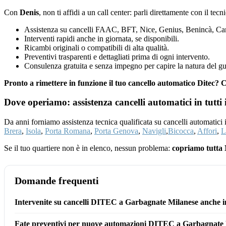
Con
Denis
, non ti affidi a un call center: parli direttamente con il tec
Assistenza su cancelli FAAC, BFT, Nice, Genius, Benincà, Cam
Interventi rapidi anche in giornata, se disponibili.
Ricambi originali o compatibili di alta qualità.
Preventivi trasparenti e dettagliati prima di ogni intervento.
Consulenza gratuita e senza impegno per capire la natura del gu
Pronto a rimettere in funzione il tuo cancello automatico Ditec?
Dove operiamo: assistenza cancelli automatici in tutti 
Da anni forniamo assistenza tecnica qualificata su cancelli automatici
Brera
,
Isola
,
Porta Romana
,
Porta Genova
,
Navigli
,
Bicocca
,
Affori
,
L
Se il tuo quartiere non è in elenco, nessun problema:
copriamo tutta 
Domande frequenti
Intervenite su cancelli DITEC a Garbagnate Milanese anche 
Fate preventivi per nuove automazioni DITEC a Garbagnate