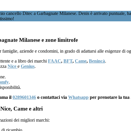
o cancello Ditec a Garbagnate Milanese. Denis è arrivato puntuale, ha ve
tissimo!
bagnate Milanese e zone limitrofe
 famiglie, aziende e condomini, in grado di adattarsi alle esigenze di o
ttente e a libro dei marchi
FAAC
,
BFT
,
Came
,
Benincà
.
rezza
Nice
e
Genius
.
one.
omfy
.
sponibilità.
iama il
0289601346
o contattaci via
Whatsapp
per prenotare la tua 
Nice, Came e altri
mazioni dei migliori marchi:
 di ricambio.