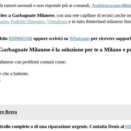
 fa rumori anomali o non risponde più ai comandi,
Assistenzacancellimi
Ditec a Garbagnate Milanese
, con una rete capillare di tecnici anche n
lsamo
,
Paderno Dugnano
,
Vimodrone
e in tutto lhinterland milanese fi
ubito
0289601346
oppure scrivici su
Whatsapp
per ricevere suppor
Garbagnate Milanese è la soluzione per te a Milano e p
a milanese con problemi comuni come:
 che a battente.
.
ere Brera
ontrollo completo o di una riparazione urgente. Contatta Denis al
02