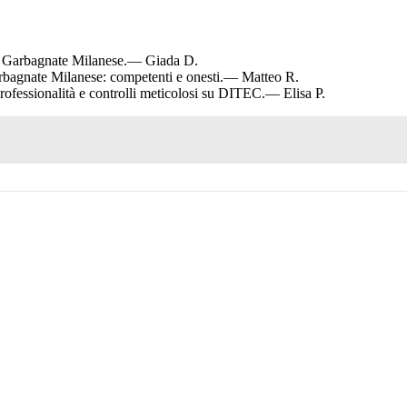
a Garbagnate Milanese.
— Giada D.
rbagnate Milanese: competenti e onesti.
— Matteo R.
ofessionalità e controlli meticolosi su DITEC.
— Elisa P.