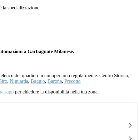
 è la specializzazione:
 automazioni a Garbagnate Milanese.
 elenco dei quartieri in cui operiamo regolarmente: Centro Storico,
Siro
,
Niguarda
,
Baggio
,
Barona
,
Precotto
atsapp
per chiedere la disponibilità nella tua zona.