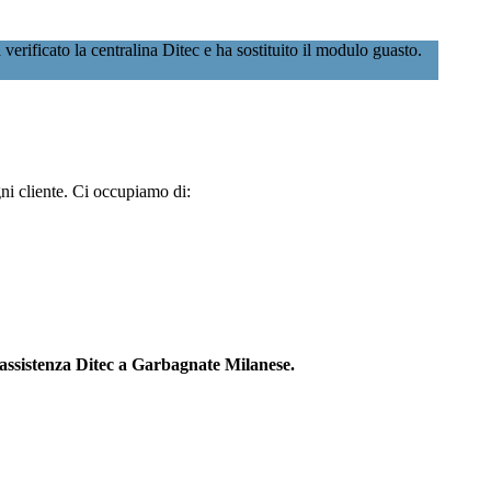
rificato la centralina Ditec e ha sostituito il modulo guasto.
gni cliente. Ci occupiamo di:
assistenza Ditec a Garbagnate Milanese.