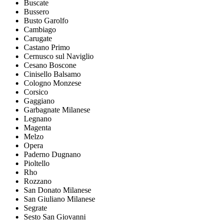
Buscate
Bussero
Busto Garolfo
Cambiago
Carugate
Castano Primo
Cernusco sul Naviglio
Cesano Boscone
Cinisello Balsamo
Cologno Monzese
Corsico
Gaggiano
Garbagnate Milanese
Legnano
Magenta
Melzo
Opera
Paderno Dugnano
Pioltello
Rho
Rozzano
San Donato Milanese
San Giuliano Milanese
Segrate
Sesto San Giovanni