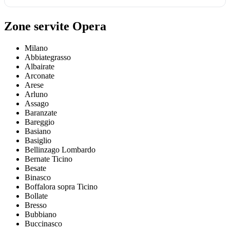
Zone servite Opera
Milano
Abbiategrasso
Albairate
Arconate
Arese
Arluno
Assago
Baranzate
Bareggio
Basiano
Basiglio
Bellinzago Lombardo
Bernate Ticino
Besate
Binasco
Boffalora sopra Ticino
Bollate
Bresso
Bubbiano
Buccinasco