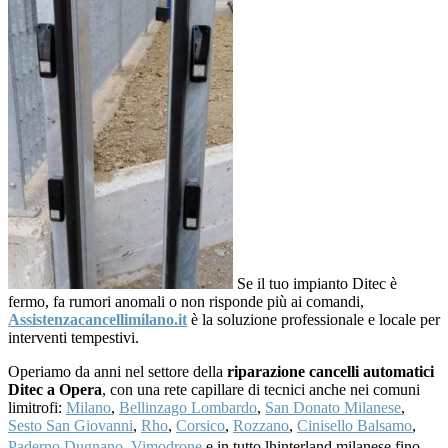
Se il tuo impianto Ditec è
fermo, fa rumori anomali o non risponde più ai comandi,
Assistenzacancellimilano.it
è la soluzione professionale e locale per
interventi tempestivi.
Operiamo da anni nel settore della
riparazione cancelli automatici
Ditec a Opera
, con una rete capillare di tecnici anche nei comuni
limitrofi:
Milano
,
Bellinzago Lombardo
,
San Donato Milanese
,
Sesto San Giovanni
,
Rho
,
Corsico
,
Rozzano
,
Cinisello Balsamo
,
Paderno Dugnano
,
Vimodrone
e in tutto lhinterland milanese fino