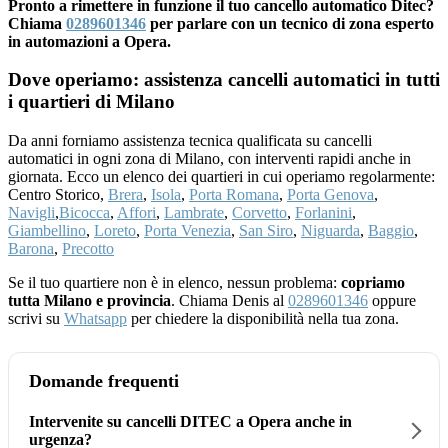
Pronto a rimettere in funzione il tuo cancello automatico Ditec?
Chiama
0289601346
per parlare con un tecnico di zona esperto
in automazioni a Opera.
Dove operiamo: assistenza cancelli automatici in tutti
i quartieri di Milano
Da anni forniamo assistenza tecnica qualificata su cancelli
automatici in ogni zona di Milano, con interventi rapidi anche in
giornata. Ecco un elenco dei quartieri in cui operiamo regolarmente:
Centro Storico,
Brera
,
Isola
,
Porta Romana
,
Porta Genova
,
Navigli
,
Bicocca
,
Affori
,
Lambrate
,
Corvetto
,
Forlanini
,
Giambellino
,
Loreto
,
Porta Venezia
,
San Siro
,
Niguarda
,
Baggio
,
Barona
,
Precotto
Se il tuo quartiere non è in elenco, nessun problema:
copriamo
tutta Milano e provincia
. Chiama Denis al
0289601346
oppure
scrivi su
Whatsapp
per chiedere la disponibilità nella tua zona.
Domande frequenti
Intervenite su cancelli DITEC a Opera anche in
urgenza?