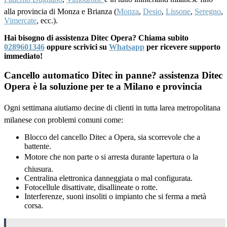
alla provincia di Monza e Brianza (
Monza
,
Desio
,
Lissone
,
Seregno
,
Vimercate
, ecc.).
Hai bisogno di assistenza Ditec Opera? Chiama subito
0289601346
oppure scrivici su
Whatsapp
per ricevere supporto
immediato!
Cancello automatico Ditec in panne? assistenza Ditec
Opera è la soluzione per te a Milano e provincia
Ogni settimana aiutiamo decine di clienti in tutta larea metropolitana
milanese con problemi comuni come:
Blocco del cancello Ditec a Opera, sia scorrevole che a
battente.
Motore che non parte o si arresta durante lapertura o la
chiusura.
Centralina elettronica danneggiata o mal configurata.
Fotocellule disattivate, disallineate o rotte.
Interferenze, suoni insoliti o impianto che si ferma a metà
corsa.