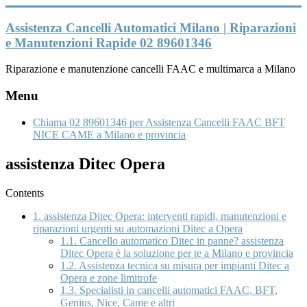
Vai
al
Assistenza Cancelli Automatici Milano | Riparazioni
contenuto
e Manutenzioni Rapide 02 89601346
Riparazione e manutenzione cancelli FAAC e multimarca a Milano
Menu
Chiama 02 89601346 per Assistenza Cancelli FAAC BFT
NICE CAME a Milano e provincia
assistenza Ditec Opera
Contents
1.
assistenza Ditec Opera: interventi rapidi, manutenzioni e
riparazioni urgenti su automazioni Ditec a Opera
1.1.
Cancello automatico Ditec in panne? assistenza
Ditec Opera è la soluzione per te a Milano e provincia
1.2.
Assistenza tecnica su misura per impianti Ditec a
Opera e zone limitrofe
1.3.
Specialisti in cancelli automatici FAAC, BFT,
Genius, Nice, Came e altri