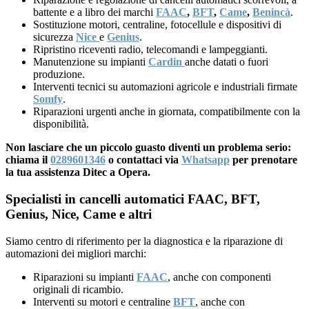
battente e a libro dei marchi
FAAC
,
BFT
,
Came
,
Benincà
.
Sostituzione motori, centraline, fotocellule e dispositivi di
sicurezza
Nice
e
Genius
.
Ripristino riceventi radio, telecomandi e lampeggianti.
Manutenzione su impianti
Cardin
anche datati o fuori
produzione.
Interventi tecnici su automazioni agricole e industriali firmate
Somfy
.
Riparazioni urgenti anche in giornata, compatibilmente con la
disponibilità.
Non lasciare che un piccolo guasto diventi un problema serio:
chiama il
0289601346
o contattaci via
Whatsapp
per prenotare
la tua assistenza Ditec a Opera.
Specialisti in cancelli automatici FAAC, BFT,
Genius, Nice, Came e altri
Siamo centro di riferimento per la diagnostica e la riparazione di
automazioni dei migliori marchi:
Riparazioni su impianti
FAAC
, anche con componenti
originali di ricambio.
Interventi su motori e centraline
BFT
, anche con