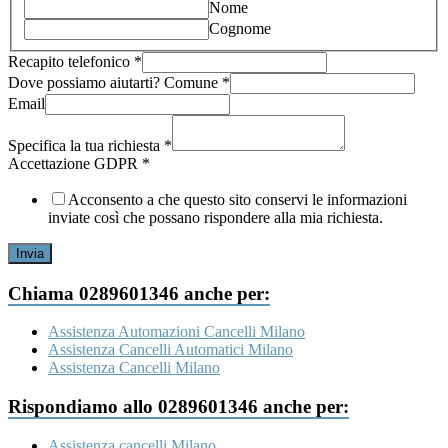
Nome
Cognome
Recapito telefonico
*
Dove possiamo aiutarti? Comune
*
Email
GDPR
Email
Specifica la tua richiesta
*
Dove
Accettazione GDPR
*
Acconsento a che questo sito conservi le informazioni
inviate così che possano rispondere alla mia richiesta.
Invia
Chiama 0289601346 anche per:
Assistenza Automazioni Cancelli Milano
Assistenza Cancelli Automatici Milano
Assistenza Cancelli Milano
Rispondiamo allo 0289601346 anche per:
Assistenza cancelli Milano