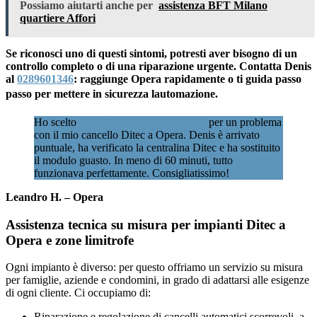
Possiamo aiutarti anche per
assistenza BFT Milano
quartiere Affori
Se riconosci uno di questi sintomi, potresti aver bisogno di un
controllo completo o di una riparazione urgente. Contatta Denis
al
0289601346
: raggiunge Opera rapidamente o ti guida passo
passo per mettere in sicurezza lautomazione.
Ho scelto
Assistenzacancellimilano.it
per un problema
con il mio cancello Ditec a Opera. Denis è arrivato
puntuale, ha verificato la centralina Ditec e ha sostituito
il modulo guasto. In meno di 60 minuti, tutto
funzionava perfettamente. Consigliatissimo!
Leandro H. – Opera
Assistenza tecnica su misura per impianti Ditec a
Opera e zone limitrofe
Ogni impianto è diverso: per questo offriamo un servizio su misura
per famiglie, aziende e condomini, in grado di adattarsi alle esigenze
di ogni cliente. Ci occupiamo di:
Riparazione e regolazione di cancelli automatici scorrevoli, a