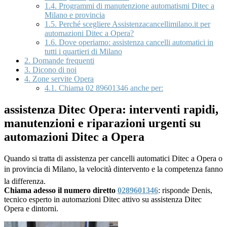
1.4.
Programmi di manutenzione automatismi Ditec a
Milano e provincia
1.5.
Perché scegliere Assistenzacancellimilano.it per
automazioni Ditec a Opera?
1.6.
Dove operiamo: assistenza cancelli automatici in
tutti i quartieri di Milano
2.
Domande frequenti
3.
Dicono di noi
4.
Zone servite Opera
4.1.
Chiama 02 89601346 anche per:
assistenza Ditec Opera: interventi rapidi,
manutenzioni e riparazioni urgenti su
automazioni Ditec a Opera
Quando si tratta di assistenza per cancelli automatici Ditec a Opera o
in provincia di Milano, la velocità dintervento e la competenza fanno
la differenza.
Chiama adesso il numero diretto
0289601346
: risponde Denis,
tecnico esperto in automazioni Ditec attivo su assistenza Ditec
Opera e dintorni.