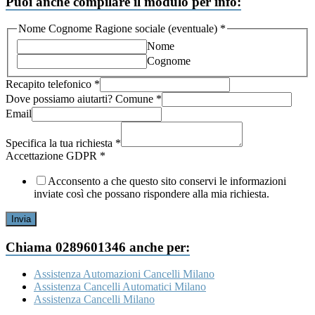
Puoi anche compilare il modulo per info:
Nome Cognome Ragione sociale (eventuale)
*
Nome
Cognome
Recapito telefonico
*
Dove possiamo aiutarti? Comune
*
Email
Recapito
Comune
Specifica la tua richiesta
*
Accettazione
Accettazione GDPR
*
Acconsento a che questo sito conservi le informazioni
inviate così che possano rispondere alla mia richiesta.
Invia
Chiama 0289601346 anche per:
Assistenza Automazioni Cancelli Milano
Assistenza Cancelli Automatici Milano
Assistenza Cancelli Milano