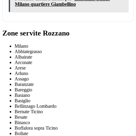
Milano quartiere Giambellino
Zone servite Rozzano
Milano
Abbiategrasso
Albairate
Arconate
Arese
Arluno
Assago
Baranzate
Bareggio
Basiano
Basiglio
Bellinzago Lombardo
Bernate Ticino
Besate
Binasco
Boffalora sopra Ticino
Bollate