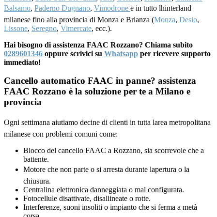
Balsamo
,
Paderno Dugnano
,
Vimodrone
e in tutto lhinterland
milanese fino alla provincia di Monza e Brianza (
Monza
,
Desio
,
Lissone
,
Seregno
,
Vimercate
, ecc.).
Hai bisogno di assistenza FAAC Rozzano? Chiama subito
0289601346
oppure scrivici su
Whatsapp
per ricevere supporto
immediato!
Cancello automatico FAAC in panne? assistenza
FAAC Rozzano è la soluzione per te a Milano e
provincia
Ogni settimana aiutiamo decine di clienti in tutta larea metropolitana
milanese con problemi comuni come:
Blocco del cancello FAAC a Rozzano, sia scorrevole che a
battente.
Motore che non parte o si arresta durante lapertura o la
chiusura.
Centralina elettronica danneggiata o mal configurata.
Fotocellule disattivate, disallineate o rotte.
Interferenze, suoni insoliti o impianto che si ferma a metà
corsa.