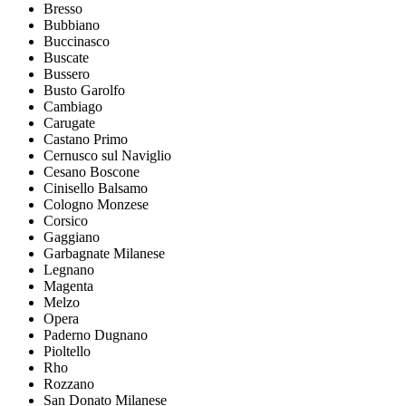
Bresso
Bubbiano
Buccinasco
Buscate
Bussero
Busto Garolfo
Cambiago
Carugate
Castano Primo
Cernusco sul Naviglio
Cesano Boscone
Cinisello Balsamo
Cologno Monzese
Corsico
Gaggiano
Garbagnate Milanese
Legnano
Magenta
Melzo
Opera
Paderno Dugnano
Pioltello
Rho
Rozzano
San Donato Milanese