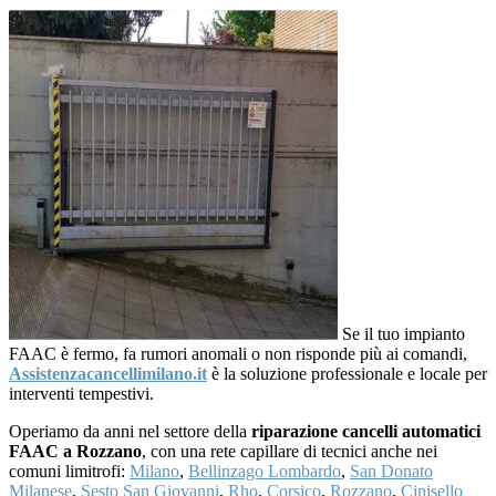
Se il tuo impianto
FAAC è fermo, fa rumori anomali o non risponde più ai comandi,
Assistenzacancellimilano.it
è la soluzione professionale e locale per
interventi tempestivi.
Operiamo da anni nel settore della
riparazione cancelli automatici
FAAC a Rozzano
, con una rete capillare di tecnici anche nei
comuni limitrofi:
Milano
,
Bellinzago Lombardo
,
San Donato
Milanese
,
Sesto San Giovanni
,
Rho
,
Corsico
,
Rozzano
,
Cinisello