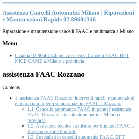
Vai
al
Assistenza Cancelli Automatici Milano | Riparazioni
contenuto
e Manutenzioni Rapide 02 89601346
Riparazione e manutenzione cancelli FAAC e multimarca a Milano
Menu
Chiama 02 89601346 per Assistenza Cancelli FAAC BFT
NICE CAME a Milano e provincia
assistenza FAAC Rozzano
Contents
1.
assistenza FAAC Rozzano: interventi rapidi, manutenzioni
e riparazioni urgenti su automazioni FAAC a Rozzano
1.1.
Cancello automatico FAAC in panne? assistenza
FAAC Rozzano è la soluzione per te a Milano e
provincia
1.2.
Assistenza tecnica su misura per impianti FAAC a
Rozzano e zone limitrofe
1.3.
Specialisti in cancelli automatici FAAC, BFT,