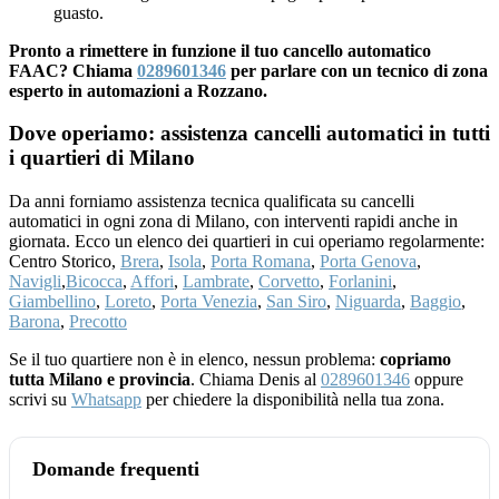
guasto.
Pronto a rimettere in funzione il tuo cancello automatico
FAAC? Chiama
0289601346
per parlare con un tecnico di zona
esperto in automazioni a Rozzano.
Dove operiamo: assistenza cancelli automatici in tutti
i quartieri di Milano
Da anni forniamo assistenza tecnica qualificata su cancelli
automatici in ogni zona di Milano, con interventi rapidi anche in
giornata. Ecco un elenco dei quartieri in cui operiamo regolarmente:
Centro Storico,
Brera
,
Isola
,
Porta Romana
,
Porta Genova
,
Navigli
,
Bicocca
,
Affori
,
Lambrate
,
Corvetto
,
Forlanini
,
Giambellino
,
Loreto
,
Porta Venezia
,
San Siro
,
Niguarda
,
Baggio
,
Barona
,
Precotto
Se il tuo quartiere non è in elenco, nessun problema:
copriamo
tutta Milano e provincia
. Chiama Denis al
0289601346
oppure
scrivi su
Whatsapp
per chiedere la disponibilità nella tua zona.
Domande frequenti