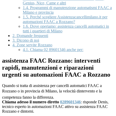
Genius, Nice, Came e altri
1.4.
Programmi di manutenzione automatismi FAAC a
Milano e provincia
1.5.
Perché scegliere Assistenzacancellimilano.it per
automazioni FAAC a Rozzano?
1.6.
Dove operiamo: assistenza cancelli automatici in
tutti i quartieri di Milano
2.
Domande frequenti
3.
Dicono di noi
4.
Zone servite Rozzano
4.1.
Chiama 02 89601346 anche per:
assistenza FAAC Rozzano: interventi
rapidi, manutenzioni e riparazioni
urgenti su automazioni FAAC a Rozzano
Quando si tratta di assistenza per cancelli automatici FAAC a
Rozzano o in provincia di Milano, la velocità dintervento e la
competenza fanno la differenza.
Chiama adesso il numero diretto
0289601346
: risponde Denis,
tecnico esperto in automazioni FAAC attivo su assistenza FAAC
Rozzano e dintorni.