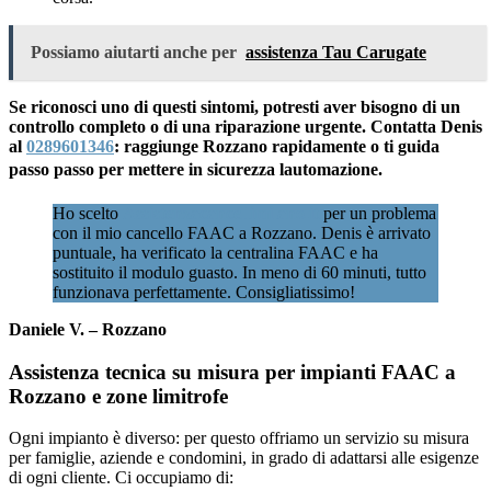
Possiamo aiutarti anche per
assistenza Tau Carugate
Se riconosci uno di questi sintomi, potresti aver bisogno di un
controllo completo o di una riparazione urgente. Contatta Denis
al
0289601346
: raggiunge Rozzano rapidamente o ti guida
passo passo per mettere in sicurezza lautomazione.
Ho scelto
Assistenzacancellimilano.it
per un problema
con il mio cancello FAAC a Rozzano. Denis è arrivato
puntuale, ha verificato la centralina FAAC e ha
sostituito il modulo guasto. In meno di 60 minuti, tutto
funzionava perfettamente. Consigliatissimo!
Daniele V. – Rozzano
Assistenza tecnica su misura per impianti FAAC a
Rozzano e zone limitrofe
Ogni impianto è diverso: per questo offriamo un servizio su misura
per famiglie, aziende e condomini, in grado di adattarsi alle esigenze
di ogni cliente. Ci occupiamo di: