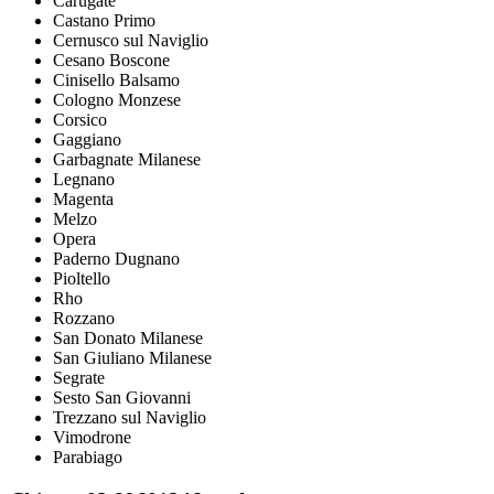
Carugate
Castano Primo
Cernusco sul Naviglio
Cesano Boscone
Cinisello Balsamo
Cologno Monzese
Corsico
Gaggiano
Garbagnate Milanese
Legnano
Magenta
Melzo
Opera
Paderno Dugnano
Pioltello
Rho
Rozzano
San Donato Milanese
San Giuliano Milanese
Segrate
Sesto San Giovanni
Trezzano sul Naviglio
Vimodrone
Parabiago