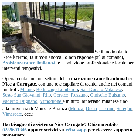
Se il tuo impianto
Nice è fermo, fa rumori anomali o non risponde più ai comandi,
Assistenzacancellimilano.it
è la soluzione professionale e locale per
interventi tempestivi.
Operiamo da anni nel settore della
riparazione cancelli automatici
Nice a Carugate
, con una rete capillare di tecnici anche nei comuni
limitrofi:
Milano
,
Bellinzago Lombardo
,
San Donato Milanese
,
Sesto San Giovanni
,
Rho
,
Corsico
,
Rozzano
,
Cinisello Balsamo
,
Paderno Dugnano
,
Vimodrone
e in tutto lhinterland milanese fino
alla provincia di Monza e Brianza (
Monza
,
Desio
,
Lissone
,
Seregno
,
Vimercate
, ecc.).
Hai bisogno di assistenza Nice Carugate? Chiama subito
0289601346
oppure scrivici su
Whatsapp
per ricevere supporto
immediato!