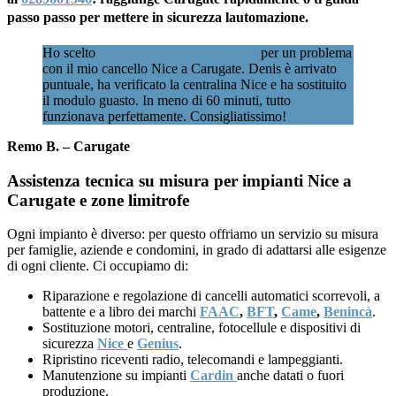
passo passo per mettere in sicurezza lautomazione.
Ho scelto
Assistenzacancellimilano.it
per un problema
con il mio cancello Nice a Carugate. Denis è arrivato
puntuale, ha verificato la centralina Nice e ha sostituito
il modulo guasto. In meno di 60 minuti, tutto
funzionava perfettamente. Consigliatissimo!
Remo B. – Carugate
Assistenza tecnica su misura per impianti Nice a
Carugate e zone limitrofe
Ogni impianto è diverso: per questo offriamo un servizio su misura
per famiglie, aziende e condomini, in grado di adattarsi alle esigenze
di ogni cliente. Ci occupiamo di:
Riparazione e regolazione di cancelli automatici scorrevoli, a
battente e a libro dei marchi
FAAC
,
BFT
,
Came
,
Benincà
.
Sostituzione motori, centraline, fotocellule e dispositivi di
sicurezza
Nice
e
Genius
.
Ripristino riceventi radio, telecomandi e lampeggianti.
Manutenzione su impianti
Cardin
anche datati o fuori
produzione.