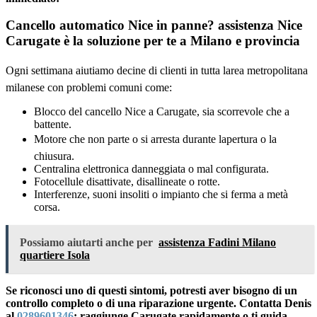
Cancello automatico Nice in panne? assistenza Nice
Carugate è la soluzione per te a Milano e provincia
Ogni settimana aiutiamo decine di clienti in tutta larea metropolitana
milanese con problemi comuni come:
Blocco del cancello Nice a Carugate, sia scorrevole che a
battente.
Motore che non parte o si arresta durante lapertura o la
chiusura.
Centralina elettronica danneggiata o mal configurata.
Fotocellule disattivate, disallineate o rotte.
Interferenze, suoni insoliti o impianto che si ferma a metà
corsa.
Possiamo aiutarti anche per
assistenza Fadini Milano
quartiere Isola
Se riconosci uno di questi sintomi, potresti aver bisogno di un
controllo completo o di una riparazione urgente. Contatta Denis
al
0289601346
: raggiunge Carugate rapidamente o ti guida