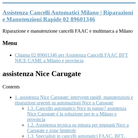
Vai
al
Assistenza Cancelli Automatici Milano | Riparazioni
contenuto
e Manutenzioni Rapide 02 89601346
Riparazione e manutenzione cancelli FAAC e multimarca a Milano
Menu
Chiama 02 89601346 per Assistenza Cancelli FAAC BFT
NICE CAME a Milano e provincia
assistenza Nice Carugate
Contents
1.
assistenza Nice Carugate: interventi rapidi, manutenzioni e
riparazioni urgenti su automazioni Nice a Carugate
1.1.
Cancello automatico Nice in panne? assistenza
Nice Carugate è la soluzione per te a Milano e
provincia
1.2.
Assistenza tecnica su misura per impianti Nice a
Carugate e zone limitrofe
1.3.
Specialisti in cancelli automatici FAAC, BFT,