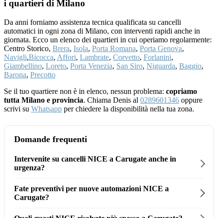
i quartieri di Milano
Da anni forniamo assistenza tecnica qualificata su cancelli
automatici in ogni zona di Milano, con interventi rapidi anche in
giornata. Ecco un elenco dei quartieri in cui operiamo regolarmente:
Centro Storico,
Brera
,
Isola
,
Porta Romana
,
Porta Genova
,
Navigli
,
Bicocca
,
Affori
,
Lambrate
,
Corvetto
,
Forlanini
,
Giambellino
,
Loreto
,
Porta Venezia
,
San Siro
,
Niguarda
,
Baggio
,
Barona
,
Precotto
Se il tuo quartiere non è in elenco, nessun problema:
copriamo
tutta Milano e provincia
. Chiama Denis al
0289601346
oppure
scrivi su
Whatsapp
per chiedere la disponibilità nella tua zona.
Domande frequenti
Intervenite su cancelli NICE a Carugate anche in
urgenza?
Fate preventivi per nuove automazioni NICE a
Carugate?