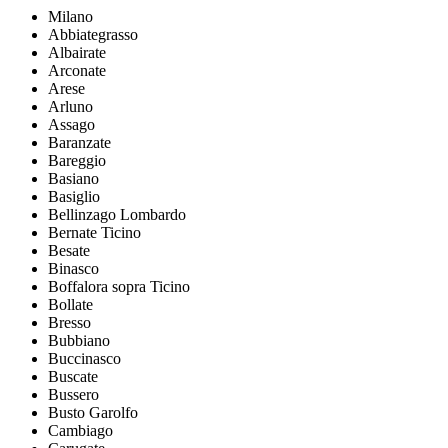
Milano
Abbiategrasso
Albairate
Arconate
Arese
Arluno
Assago
Baranzate
Bareggio
Basiano
Basiglio
Bellinzago Lombardo
Bernate Ticino
Besate
Binasco
Boffalora sopra Ticino
Bollate
Bresso
Bubbiano
Buccinasco
Buscate
Bussero
Busto Garolfo
Cambiago