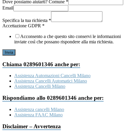
Dove possiamo aiutarti? Comune
*
Email
Specifica la tua richiesta
*
Recapito
Accettazione GDPR
*
Cognome
Email
Acconsento a che questo sito conservi le informazioni
inviate così che possano rispondere alla mia richiesta.
Invia
Chiama 0289601346 anche per:
Assistenza Automazioni Cancelli Milano
Assistenza Cancelli Automatici Milano
Assistenza Cancelli Milano
Rispondiamo allo 0289601346 anche per:
Assistenza cancelli Milano
Assistenza FAAC Milano
Disclaimer – Avvertenza