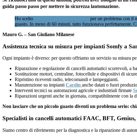
guida passo passo per mettere in sicurezza lautomazione.
Ho scelto
Assistenzacancellimilano.it
per un problema con il m
guasto. In meno di 60 minuti, tutto funzionava perfettamente. C
Mauro G. – San Giuliano Milanese
Assistenza tecnica su misura per impianti Somfy a San
Ogni impianto è diverso: per questo offriamo un servizio su misura per
Riparazione e regolazione di cancelli automatici scorrevoli, a ba
Sostituzione motori, centraline, fotocellule e dispositivi di sicu
Ripristino riceventi radio, telecomandi e lampeggianti.
Manutenzione su impianti
Cardin
anche datati o fuori produzi
Interventi tecnici su automazioni agricole e industriali firmate
S
Riparazioni urgenti anche in giornata, compatibilmente con la di
Non lasciare che un piccolo guasto diventi un problema serio: ch
Specialisti in cancelli automatici FAAC, BFT, Genius, 
Siamo centro di riferimento per la diagnostica e la riparazione di auto