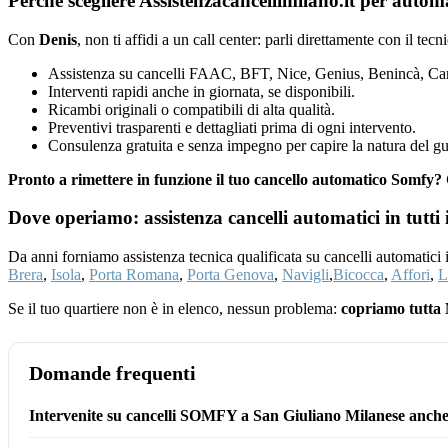
Perché scegliere Assistenzacancellimilano.it per aut
Con
Denis
, non ti affidi a un call center: parli direttamente con il tec
Assistenza su cancelli FAAC, BFT, Nice, Genius, Benincà, Cam
Interventi rapidi anche in giornata, se disponibili.
Ricambi originali o compatibili di alta qualità.
Preventivi trasparenti e dettagliati prima di ogni intervento.
Consulenza gratuita e senza impegno per capire la natura del gu
Pronto a rimettere in funzione il tuo cancello automatico Somf
Dove operiamo: assistenza cancelli automatici in tutti 
Da anni forniamo assistenza tecnica qualificata su cancelli automatici
Brera
,
Isola
,
Porta Romana
,
Porta Genova
,
Navigli
,
Bicocca
,
Affori
,
L
Se il tuo quartiere non è in elenco, nessun problema:
copriamo tutta 
Domande frequenti
Intervenite su cancelli SOMFY a San Giuliano Milanese anche