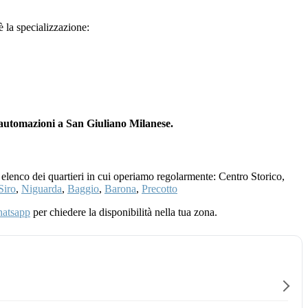
 è la specializzazione:
 automazioni a San Giuliano Milanese.
 elenco dei quartieri in cui operiamo regolarmente: Centro Storico,
Siro
,
Niguarda
,
Baggio
,
Barona
,
Precotto
atsapp
per chiedere la disponibilità nella tua zona.