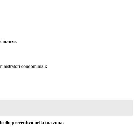
icinanze.
inistratori condominiali:
ollo preventivo nella tua zona.