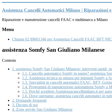
Vai
al
Assistenza Cancelli Automatici Milano | Riparazioni
contenuto
Riparazione e manutenzione cancelli FAAC e multimarca a Milano
Menu
Chiama 02 89601346 per Assistenza Cancelli FAAC BFT NIC
assistenza Somfy San Giuliano Milanese
Contents
1.
assistenza Somfy San Giuliano Milanese: interventi rapidi, 
1.1.
Cancello automatico Somfy in panne? assistenza Somf
1.2.
Assistenza tecnica su misura per impianti Somfy a Sa
1.3.
Specialisti in cancelli automatici FAAC, BFT, Genius
1.4.
Programmi di manutenzione automatismi Somfy a Mi
1.5.
Perché scegliere Assistenzacancellimilano.it per au
1.6.
Dove operiamo: assistenza cancelli automatici in tutti
2.
Domande frequenti
3.
Dicono di noi
4.
Zone servite San Giuliano Milanese