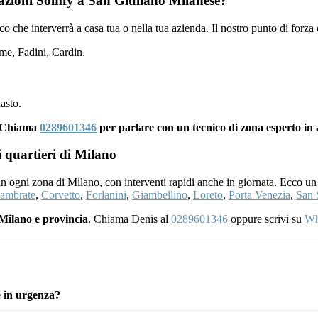
omazioni Somfy a San Giuliano Milanese?
nico che interverrà a casa tua o nella tua azienda. Il nostro punto di forza
e, Fadini, Cardin.
asto.
y? Chiama
0289601346
per parlare con un tecnico di zona esperto in
i quartieri di Milano
 in ogni zona di Milano, con interventi rapidi anche in giornata. Ecco un
ambrate
,
Corvetto
,
Forlanini
,
Giambellino
,
Loreto
,
Porta Venezia
,
San 
Milano e provincia
. Chiama Denis al
0289601346
oppure scrivi su
Wh
 in urgenza?