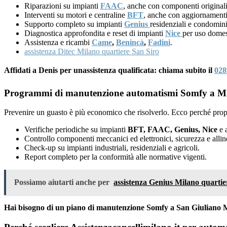
Riparazioni su impianti
FAAC
, anche con componenti originali
Interventi su motori e centraline
BFT
, anche con aggiornamenti
Supporto completo su impianti
Genius
residenziali e condomini
Diagnostica approfondita e reset di impianti
Nice
per uso domes
Assistenza e ricambi
Came
,
Benincà
,
Fadini
.
assistenza Ditec Milano quartiere San Siro
Affidati a Denis per unassistenza qualificata: chiama subito il
028
Programmi di manutenzione automatismi Somfy a Mi
Prevenire un guasto è più economico che risolverlo. Ecco perché prop
Verifiche periodiche su impianti
BFT, FAAC, Genius, Nice
e a
Controllo componenti meccanici ed elettronici, sicurezza e alli
Check-up su impianti industriali, residenziali e agricoli.
Report completo per la conformità alle normative vigenti.
Possiamo aiutarti anche per
assistenza Genius Milano quartie
Hai bisogno di un piano di manutenzione Somfy a San Giuliano M