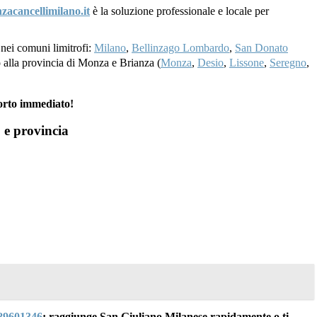
nzacancellimilano.it
è la soluzione professionale e locale per
e nei comuni limitrofi:
Milano
,
Bellinzago Lombardo
,
San Donato
no alla provincia di Monza e Brianza (
Monza
,
Desio
,
Lissone
,
Seregno
,
orto immediato!
 e provincia
89601346
: raggiunge San Giuliano Milanese rapidamente o ti