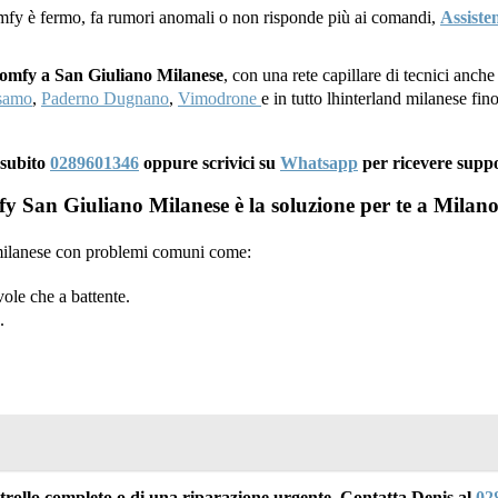
mfy è fermo, fa rumori anomali o non risponde più ai comandi,
Assiste
 Somfy a San Giuliano Milanese
, con una rete capillare di tecnici anch
lsamo
,
Paderno Dugnano
,
Vimodrone
e in tutto lhinterland milanese fi
 subito
0289601346
oppure scrivici su
Whatsapp
per ricevere supp
 San Giuliano Milanese è la soluzione per te a Milano
a milanese con problemi comuni come:
ole che a battente.
.
ontrollo completo o di una riparazione urgente. Contatta Denis al
02