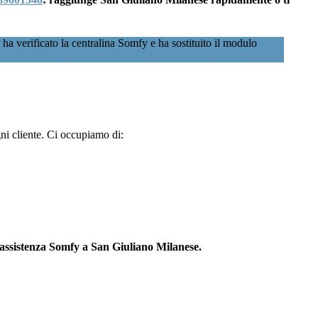
a verificato la centralina Somfy e ha sostituito il modulo
gni cliente. Ci occupiamo di:
 assistenza Somfy a San Giuliano Milanese.