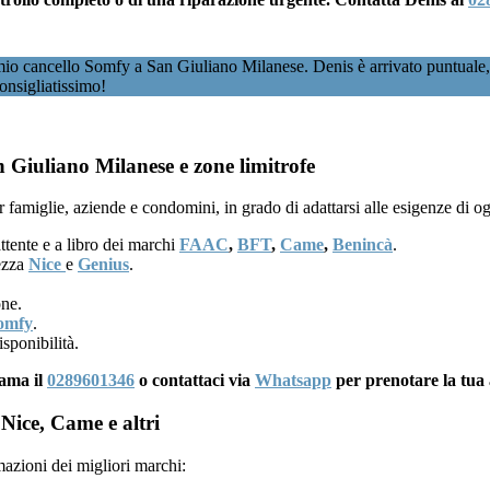
io cancello Somfy a San Giuliano Milanese. Denis è arrivato puntuale, h
onsigliatissimo!
 Giuliano Milanese e zone limitrofe
 famiglie, aziende e condomini, in grado di adattarsi alle esigenze di o
ttente e a libro dei marchi
FAAC
,
BFT
,
Came
,
Benincà
.
rezza
Nice
e
Genius
.
one.
omfy
.
sponibilità.
iama il
0289601346
o contattaci via
Whatsapp
per prenotare la tua
Nice, Came e altri
mazioni dei migliori marchi: