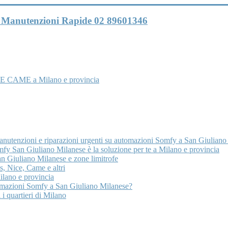
 e Manutenzioni Rapide 02 89601346
E CAME a Milano e provincia
manutenzioni e riparazioni urgenti su automazioni Somfy a San Giuliano
y San Giuliano Milanese è la soluzione per te a Milano e provincia
n Giuliano Milanese e zone limitrofe
, Nice, Came e altri
lano e provincia
tomazioni Somfy a San Giuliano Milanese?
 i quartieri di Milano