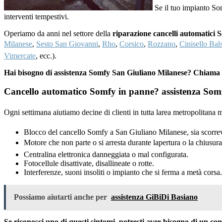
Se il tuo impianto So
interventi tempestivi.
Operiamo da anni nel settore della
riparazione cancelli automatici
Milanese
,
Sesto San Giovanni
,
Rho
,
Corsico
,
Rozzano
,
Cinisello Ba
Vimercate
, ecc.).
Hai bisogno di assistenza Somfy San Giuliano Milanese? Chiama
Cancello automatico Somfy in panne? assistenza Somfy
Ogni settimana aiutiamo decine di clienti in tutta larea metropolitan
Blocco del cancello Somfy a San Giuliano Milanese, sia scorrev
Motore che non parte o si arresta durante lapertura o la chiusura
Centralina elettronica danneggiata o mal configurata.
Fotocellule disattivate, disallineate o rotte.
Interferenze, suoni insoliti o impianto che si ferma a metà corsa.
Possiamo aiutarti anche per
assistenza GiBiDi Basiano
Se riconosci uno di questi sintomi, potresti aver bisogno di un c