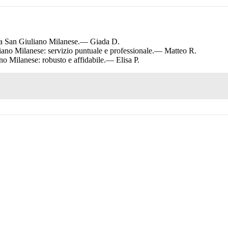
 a San Giuliano Milanese.
— Giada D.
o Milanese: servizio puntuale e professionale.
— Matteo R.
 Milanese: robusto e affidabile.
— Elisa P.