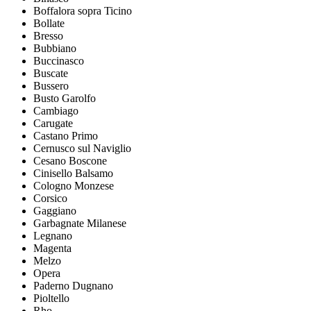
Boffalora sopra Ticino
Bollate
Bresso
Bubbiano
Buccinasco
Buscate
Bussero
Busto Garolfo
Cambiago
Carugate
Castano Primo
Cernusco sul Naviglio
Cesano Boscone
Cinisello Balsamo
Cologno Monzese
Corsico
Gaggiano
Garbagnate Milanese
Legnano
Magenta
Melzo
Opera
Paderno Dugnano
Pioltello
Rho