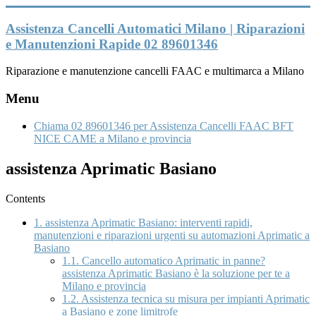
Vai
al
Assistenza Cancelli Automatici Milano | Riparazioni
contenuto
e Manutenzioni Rapide 02 89601346
Riparazione e manutenzione cancelli FAAC e multimarca a Milano
Menu
Chiama 02 89601346 per Assistenza Cancelli FAAC BFT
NICE CAME a Milano e provincia
assistenza Aprimatic Basiano
Contents
1.
assistenza Aprimatic Basiano: interventi rapidi,
manutenzioni e riparazioni urgenti su automazioni Aprimatic a
Basiano
1.1.
Cancello automatico Aprimatic in panne?
assistenza Aprimatic Basiano è la soluzione per te a
Milano e provincia
1.2.
Assistenza tecnica su misura per impianti Aprimatic
a Basiano e zone limitrofe