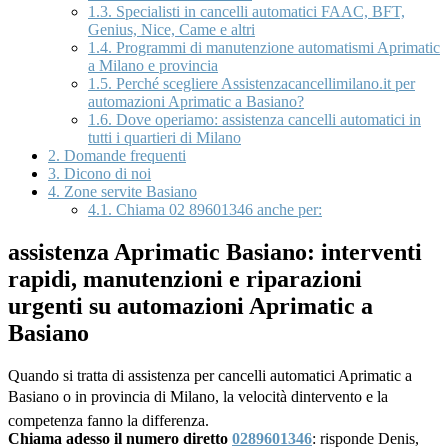
1.3.
Specialisti in cancelli automatici FAAC, BFT,
Genius, Nice, Came e altri
1.4.
Programmi di manutenzione automatismi Aprimatic
a Milano e provincia
1.5.
Perché scegliere Assistenzacancellimilano.it per
automazioni Aprimatic a Basiano?
1.6.
Dove operiamo: assistenza cancelli automatici in
tutti i quartieri di Milano
2.
Domande frequenti
3.
Dicono di noi
4.
Zone servite Basiano
4.1.
Chiama 02 89601346 anche per:
assistenza Aprimatic Basiano: interventi
rapidi, manutenzioni e riparazioni
urgenti su automazioni Aprimatic a
Basiano
Quando si tratta di assistenza per cancelli automatici Aprimatic a
Basiano o in provincia di Milano, la velocità dintervento e la
competenza fanno la differenza.
Chiama adesso il numero diretto
0289601346
: risponde Denis,