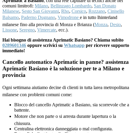
Aprimatic a Basiano
, con una rete capillare di tecnici anche nei
comuni limitrofi:
Milano
,
Bellinzago Lombardo
,
San Donato
Milanese
,
Sesto San Giovanni
,
Rho
,
Corsico
,
Rozzano
,
Cinisello
Balsamo
,
Paderno Dugnano
,
Vimodrone
e in tutto lhinterland
milanese fino alla provincia di Monza e Brianza (
Monza
,
Desio
,
Lissone
,
Seregno
,
Vimercate
, ecc.).
Hai bisogno di assistenza Aprimatic Basiano? Chiama subito
0289601346
oppure scrivici su
Whatsapp
per ricevere supporto
immediato!
Cancello automatico Aprimatic in panne? assistenza
Aprimatic Basiano è la soluzione per te a Milano e
provincia
Ogni settimana aiutiamo decine di clienti in tutta larea metropolitana
milanese con problemi comuni come:
Blocco del cancello Aprimatic a Basiano, sia scorrevole che a
battente.
Motore che non parte o si arresta durante lapertura o la
chiusura.
Centralina elettronica danneggiata o mal configurata.