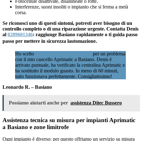
Fotocellule disattivate, disallineate o rotte.
Interferenze, suoni insoliti o impianto che si ferma a metà
corsa.
Se riconosci uno di questi sintomi, potresti aver bisogno di un
controllo completo o di una riparazione urgente. Contatta Denis
al
0289601346
: raggiunge Basiano rapidamente o ti guida passo
passo per mettere in sicurezza lautomazione.
Ho scelto
Assistenzacancellimilano.it
per un problema
con il mio cancello Aprimatic a Basiano. Denis è
arrivato puntuale, ha verificato la centralina Aprimatic e
ha sostituito il modulo guasto. In meno di 60 minuti,
tutto funzionava perfettamente. Consigliatissimo!
Leonardo R. – Basiano
Possiamo aiutarti anche per
assistenza Ditec Bussero
Assistenza tecnica su misura per impianti Aprimatic
a Basiano e zone limitrofe
Ogni impianto è diverso: per questo offriamo un servizio su misura