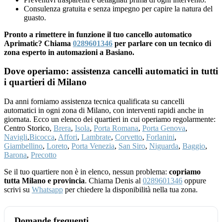
Consulenza gratuita e senza impegno per capire la natura del
guasto.
Pronto a rimettere in funzione il tuo cancello automatico
Aprimatic? Chiama
0289601346
per parlare con un tecnico di
zona esperto in automazioni a Basiano.
Dove operiamo: assistenza cancelli automatici in tutti
i quartieri di Milano
Da anni forniamo assistenza tecnica qualificata su cancelli
automatici in ogni zona di Milano, con interventi rapidi anche in
giornata. Ecco un elenco dei quartieri in cui operiamo regolarmente:
Centro Storico,
Brera
,
Isola
,
Porta Romana
,
Porta Genova
,
Navigli
,
Bicocca
,
Affori
,
Lambrate
,
Corvetto
,
Forlanini
,
Giambellino
,
Loreto
,
Porta Venezia
,
San Siro
,
Niguarda
,
Baggio
,
Barona
,
Precotto
Se il tuo quartiere non è in elenco, nessun problema:
copriamo
tutta Milano e provincia
. Chiama Denis al
0289601346
oppure
scrivi su
Whatsapp
per chiedere la disponibilità nella tua zona.
Domande frequenti