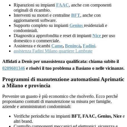
Riparazioni su impianti
FAAC
, anche con componenti
originali di ricambio.
Interventi su motori e centraline
BFT
, anche con
aggiornamenti software.
Supporto completo su impianti
Genius
residenziali e
condominiali.
Diagnostica approfondita e reset di impianti
Nice
per uso
domestico o commerciale.
Assistenza e ricambi
Came
,
Benincà
,
Fadini
.
assistenza Fadini Milano quartiere Lambrate
Affidati a Denis per unassistenza qualificata: chiama subito il
0289601346
e risolvi il tuo problema a Basiano o nelle vicinanze.
Programmi di manutenzione automatismi Aprimatic
a Milano e provincia
Prevenire un guasto è più economico che risolverlo. Ecco perché
proponiamo contratti di manutenzione su misura per famiglie,
aziende e amministratori condominiali:
Verifiche periodiche su impianti
BFT, FAAC, Genius, Nice
e
altri brand.
Controllo componenti meccanici ed elettronici, sicurezza e