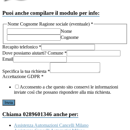
Puoi anche compilare il modulo per info:
Nome Cognome Ragione sociale (eventuale)
*
Nome
Cognome
Recapito telefonico
*
Dove possiamo aiutarti? Comune
*
la
Email
(eventuale)
sociale
Specifica la tua richiesta
*
Accettazione GDPR
*
Acconsento a che questo sito conservi le informazioni
inviate così che possano rispondere alla mia richiesta.
Invia
Chiama 0289601346 anche per:
Assistenza Automazioni Cancelli Milano