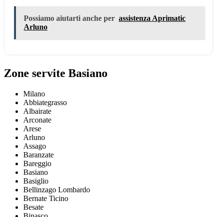
Possiamo aiutarti anche per
assistenza Aprimatic
Arluno
Zone servite Basiano
Milano
Abbiategrasso
Albairate
Arconate
Arese
Arluno
Assago
Baranzate
Bareggio
Basiano
Basiglio
Bellinzago Lombardo
Bernate Ticino
Besate
Binasco