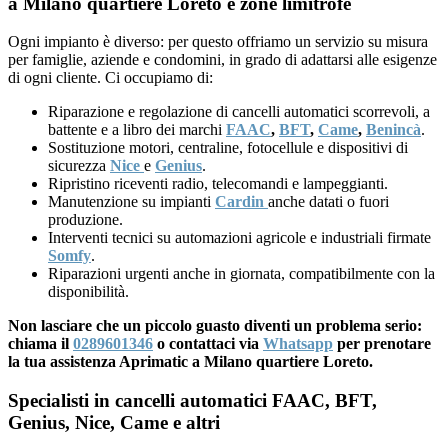
a Milano quartiere Loreto e zone limitrofe
Ogni impianto è diverso: per questo offriamo un servizio su misura
per famiglie, aziende e condomini, in grado di adattarsi alle esigenze
di ogni cliente. Ci occupiamo di:
Riparazione e regolazione di cancelli automatici scorrevoli, a
battente e a libro dei marchi
FAAC
,
BFT
,
Came
,
Benincà
.
Sostituzione motori, centraline, fotocellule e dispositivi di
sicurezza
Nice
e
Genius
.
Ripristino riceventi radio, telecomandi e lampeggianti.
Manutenzione su impianti
Cardin
anche datati o fuori
produzione.
Interventi tecnici su automazioni agricole e industriali firmate
Somfy
.
Riparazioni urgenti anche in giornata, compatibilmente con la
disponibilità.
Non lasciare che un piccolo guasto diventi un problema serio:
chiama il
0289601346
o contattaci via
Whatsapp
per prenotare
la tua assistenza Aprimatic a Milano quartiere Loreto.
Specialisti in cancelli automatici FAAC, BFT,
Genius, Nice, Came e altri