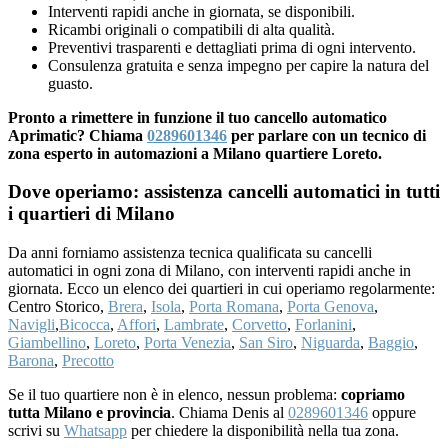
Interventi rapidi anche in giornata, se disponibili.
Ricambi originali o compatibili di alta qualità.
Preventivi trasparenti e dettagliati prima di ogni intervento.
Consulenza gratuita e senza impegno per capire la natura del
guasto.
Pronto a rimettere in funzione il tuo cancello automatico
Aprimatic? Chiama
0289601346
per parlare con un tecnico di
zona esperto in automazioni a Milano quartiere Loreto.
Dove operiamo: assistenza cancelli automatici in tutti
i quartieri di Milano
Da anni forniamo assistenza tecnica qualificata su cancelli
automatici in ogni zona di Milano, con interventi rapidi anche in
giornata. Ecco un elenco dei quartieri in cui operiamo regolarmente:
Centro Storico,
Brera
,
Isola
,
Porta Romana
,
Porta Genova
,
Navigli
,
Bicocca
,
Affori
,
Lambrate
,
Corvetto
,
Forlanini
,
Giambellino
,
Loreto
,
Porta Venezia
,
San Siro
,
Niguarda
,
Baggio
,
Barona
,
Precotto
Se il tuo quartiere non è in elenco, nessun problema:
copriamo
tutta Milano e provincia
. Chiama Denis al
0289601346
oppure
scrivi su
Whatsapp
per chiedere la disponibilità nella tua zona.