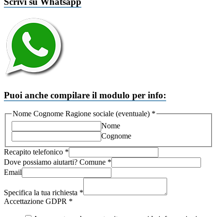
Scrivi su Whatsapp
Puoi anche compilare il modulo per info:
sociale
Nome Cognome Ragione sociale (eventuale)
*
la
Nome
telefonico
Cognome
Recapito telefonico
*
Dove possiamo aiutarti? Comune
*
Email
Specifica la tua richiesta
*
Accettazione GDPR
*