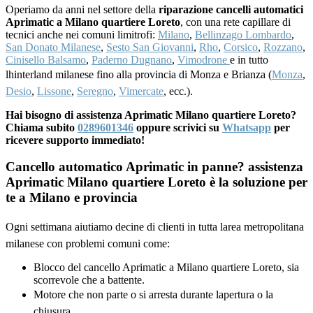
Operiamo da anni nel settore della
riparazione cancelli automatici
Aprimatic a Milano quartiere Loreto
, con una rete capillare di
tecnici anche nei comuni limitrofi:
Milano
,
Bellinzago Lombardo
,
San Donato Milanese
,
Sesto San Giovanni
,
Rho
,
Corsico
,
Rozzano
,
Cinisello Balsamo
,
Paderno Dugnano
,
Vimodrone
e in tutto
lhinterland milanese fino alla provincia di Monza e Brianza (
Monza
,
Desio
,
Lissone
,
Seregno
,
Vimercate
, ecc.).
Hai bisogno di assistenza Aprimatic Milano quartiere Loreto?
Chiama subito
0289601346
oppure scrivici su
Whatsapp
per
ricevere supporto immediato!
Cancello automatico Aprimatic in panne? assistenza
Aprimatic Milano quartiere Loreto è la soluzione per
te a Milano e provincia
Ogni settimana aiutiamo decine di clienti in tutta larea metropolitana
milanese con problemi comuni come:
Blocco del cancello Aprimatic a Milano quartiere Loreto, sia
scorrevole che a battente.
Motore che non parte o si arresta durante lapertura o la
chiusura.