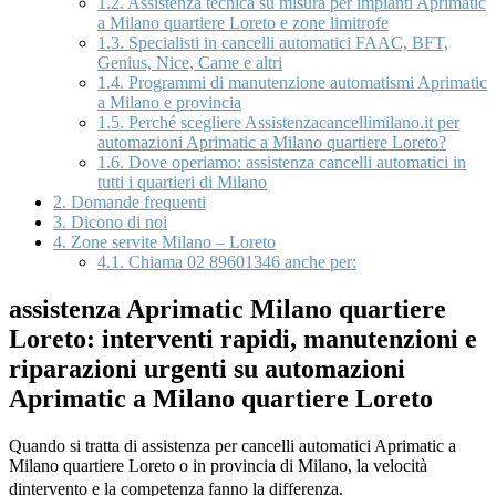
1.2.
Assistenza tecnica su misura per impianti Aprimatic
a Milano quartiere Loreto e zone limitrofe
1.3.
Specialisti in cancelli automatici FAAC, BFT,
Genius, Nice, Came e altri
1.4.
Programmi di manutenzione automatismi Aprimatic
a Milano e provincia
1.5.
Perché scegliere Assistenzacancellimilano.it per
automazioni Aprimatic a Milano quartiere Loreto?
1.6.
Dove operiamo: assistenza cancelli automatici in
tutti i quartieri di Milano
2.
Domande frequenti
3.
Dicono di noi
4.
Zone servite Milano – Loreto
4.1.
Chiama 02 89601346 anche per:
assistenza Aprimatic Milano quartiere
Loreto: interventi rapidi, manutenzioni e
riparazioni urgenti su automazioni
Aprimatic a Milano quartiere Loreto
Quando si tratta di assistenza per cancelli automatici Aprimatic a
Milano quartiere Loreto o in provincia di Milano, la velocità
dintervento e la competenza fanno la differenza.