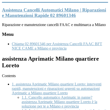
Vai
al
Assistenza Cancelli Automatici Milano | Riparazioni
contenuto
e Manutenzioni Rapide 02 89601346
Riparazione e manutenzione cancelli FAAC e multimarca a Milano
Menu
Chiama 02 89601346 per Assistenza Cancelli FAAC BFT
NICE CAME a Milano e provincia
assistenza Aprimatic Milano quartiere
Loreto
Contents
1.
assistenza Aprimatic Milano quartiere Loreto: interventi
rapidi, manutenzioni e riparazioni urgenti su automazioni
Aprimatic a Milano quartiere Loreto
1.1.
Cancello automatico Aprimatic in panne?
assistenza Aprimatic Milano quartiere Loreto è la
soluzione per te a Milano e provincia