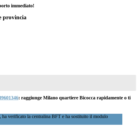
porto immediato!
e provincia
89601346
: raggiunge Milano quartiere Bicocca rapidamente o ti
ha verificato la centralina BFT e ha sostituito il modulo