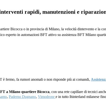
interventi rapidi, manutenzioni e riparazi
rtiere Bicocca o in provincia di Milano, la velocità dintervento e la c
nico esperto in automazioni BFT attivo su assistenza BFT Milano quarti
T è fermo, fa rumori anomali o non risponde più ai comandi,
Assistenz
 BFT a Milano quartiere Bicocca
, con una rete capillare di tecnici anc
lsamo
,
Paderno Dugnano
,
Vimodrone
e in tutto lhinterland milanese fi