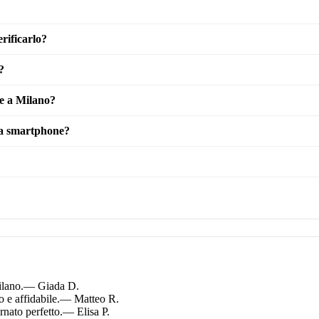
rificarlo?
?
he a Milano?
 da smartphone?
ilano.
— Giada D.
 e affidabile.
— Matteo R.
nato perfetto.
— Elisa P.