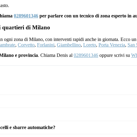
asto.
 Chiama
0289601346
per parlare con un tecnico di zona esperto in a
i quartieri di Milano
 in ogni zona di Milano, con interventi rapidi anche in giornata. Ecco un
ambrate
,
Corvetto
,
Forlanini
,
Giambellino
,
Loreto
,
Porta Venezia
,
San 
Milano e provincia
. Chiama Denis al
0289601346
oppure scrivi su
Wh
celli e sbarre automatiche?