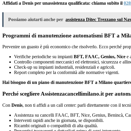
Affidati a Denis per unassistenza qualificata: chiama subito il
028
Possiamo aiutarti anche per
assistenza Ditec Trezzano sul Nav
Programmi di manutenzione automatismi BFT a Mila
Prevenire un guasto è più economico che risolverlo. Ecco perché prop
Verifiche periodiche su impianti
BFT, FAAC, Genius, Nice
e a
Controllo componenti meccanici ed elettronici, sicurezza e alli
Check-up su impianti industriali, residenziali e agricoli.
Report completo per la conformità alle normative vigenti.
Hai bisogno di un piano di manutenzione BFT a Milano quartier
Perché scegliere Assistenzacancellimilano.it per aut
Con
Denis
, non ti affidi a un call center: parli direttamente con il tec
Assistenza su cancelli FAAC, BFT, Nice, Genius, Benincà, Cam
Interventi rapidi anche in giornata, se disponibili.
Ricambi originali o compatibili di alta qualità.
Preventivi trasparenti e dettagliati prima di ogni intervento.