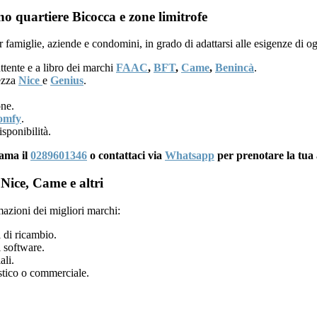
o quartiere Bicocca e zone limitrofe
 famiglie, aziende e condomini, in grado di adattarsi alle esigenze di o
ttente e a libro dei marchi
FAAC
,
BFT
,
Came
,
Benincà
.
rezza
Nice
e
Genius
.
one.
omfy
.
sponibilità.
iama il
0289601346
o contattaci via
Whatsapp
per prenotare la tua
Nice, Came e altri
mazioni dei migliori marchi:
 di ricambio.
 software.
ali.
tico o commerciale.