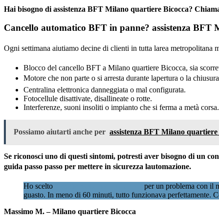
Hai bisogno di assistenza BFT Milano quartiere Bicocca? Chiam
Cancello automatico BFT in panne? assistenza BFT Mil
Ogni settimana aiutiamo decine di clienti in tutta larea metropolitan
Blocco del cancello BFT a Milano quartiere Bicocca, sia scorrev
Motore che non parte o si arresta durante lapertura o la chiusura
Centralina elettronica danneggiata o mal configurata.
Fotocellule disattivate, disallineate o rotte.
Interferenze, suoni insoliti o impianto che si ferma a metà corsa.
Possiamo aiutarti anche per
assistenza BFT Milano quartiere
Se riconosci uno di questi sintomi, potresti aver bisogno di un c
guida passo passo per mettere in sicurezza lautomazione.
Ho scelto
Assistenzacancellimilano.it
per un problema con il m
guasto. In meno di 60 minuti, tutto funzionava perfettamente. C
Massimo M. – Milano quartiere Bicocca