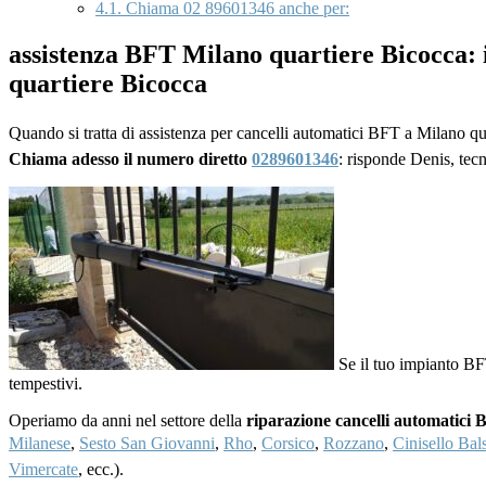
4.1.
Chiama 02 89601346 anche per:
assistenza BFT Milano quartiere Bicocca: 
quartiere Bicocca
Quando si tratta di assistenza per cancelli automatici BFT a Milano qua
Chiama adesso il numero diretto
0289601346
: risponde Denis, tec
Se il tuo impianto BF
tempestivi.
Operiamo da anni nel settore della
riparazione cancelli automatici
Milanese
,
Sesto San Giovanni
,
Rho
,
Corsico
,
Rozzano
,
Cinisello Ba
Vimercate
, ecc.).