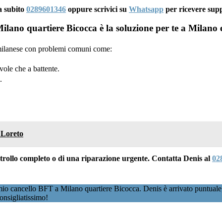
a subito
0289601346
oppure scrivici su
Whatsapp
per ricevere sup
ano quartiere Bicocca è la soluzione per te a Milano 
a milanese con problemi comuni come:
ole che a battente.
.
 Loreto
ontrollo completo o di una riparazione urgente. Contatta Denis al
02
io cancello BFT a Milano quartiere Bicocca. Denis è arrivato puntuale, 
onsigliatissimo!