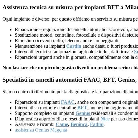
Assistenza tecnica su misura per impianti BFT a Milan
Ogni impianto è diverso: per questo offriamo un servizio su misura per
Riparazione e regolazione di cancelli automatici scorrevoli, a ba
Sostituzione motori, centraline, fotocellule e dispositivi di sicu
Ripristino riceventi radio, telecomandi e lampeggianti.
Manutenzione su impianti
Cardin
anche datati o fuori produzi
Interventi tecnici su automazioni agricole e industriali firmate
S
Riparazioni urgenti anche in giornata, compatibilmente con la di
Non lasciare che un piccolo guasto diventi un problema serio: ch
Specialisti in cancelli automatici FAAC, BFT, Genius, 
Siamo centro di riferimento per la diagnostica e la riparazione di auto
Riparazioni su impianti
FAAC
, anche con componenti originali
Interventi su motori e centraline
BFT
, anche con aggiornamenti
Supporto completo su impianti
Genius
residenziali e condomini
Diagnostica approfondita e reset di impianti
Nice
per uso domes
Assistenza e ricambi
Came
,
Benincà
,
Fadini
.
assistenza Genius Magenta