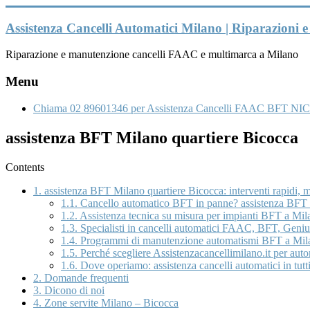
Vai
al
Assistenza Cancelli Automatici Milano | Riparazioni
contenuto
Riparazione e manutenzione cancelli FAAC e multimarca a Milano
Menu
Chiama 02 89601346 per Assistenza Cancelli FAAC BFT NIC
assistenza BFT Milano quartiere Bicocca
Contents
1.
assistenza BFT Milano quartiere Bicocca: interventi rapidi, 
1.1.
Cancello automatico BFT in panne? assistenza BFT Mi
1.2.
Assistenza tecnica su misura per impianti BFT a Mila
1.3.
Specialisti in cancelli automatici FAAC, BFT, Genius
1.4.
Programmi di manutenzione automatismi BFT a Mila
1.5.
Perché scegliere Assistenzacancellimilano.it per au
1.6.
Dove operiamo: assistenza cancelli automatici in tutti
2.
Domande frequenti
3.
Dicono di noi
4.
Zone servite Milano – Bicocca