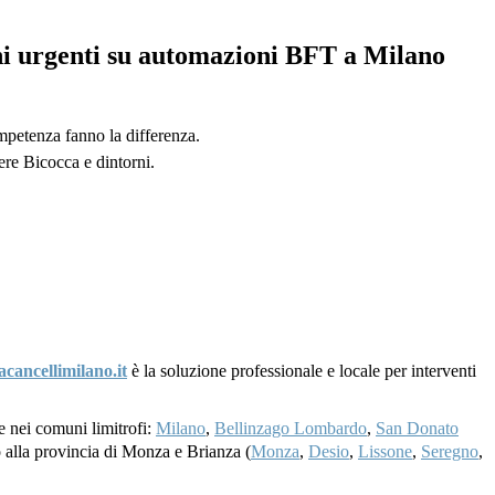
oni urgenti su automazioni BFT a Milano
ompetenza fanno la differenza.
ere Bicocca e dintorni.
acancellimilano.it
è la soluzione professionale e locale per interventi
he nei comuni limitrofi:
Milano
,
Bellinzago Lombardo
,
San Donato
no alla provincia di Monza e Brianza (
Monza
,
Desio
,
Lissone
,
Seregno
,