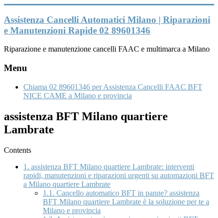
Vai
al
Assistenza Cancelli Automatici Milano | Riparazioni
contenuto
e Manutenzioni Rapide 02 89601346
Riparazione e manutenzione cancelli FAAC e multimarca a Milano
Menu
Chiama 02 89601346 per Assistenza Cancelli FAAC BFT
NICE CAME a Milano e provincia
assistenza BFT Milano quartiere
Lambrate
Contents
1.
assistenza BFT Milano quartiere Lambrate: interventi
rapidi, manutenzioni e riparazioni urgenti su automazioni BFT
a Milano quartiere Lambrate
1.1.
Cancello automatico BFT in panne? assistenza
BFT Milano quartiere Lambrate è la soluzione per te a
Milano e provincia