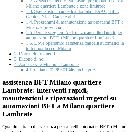
1.2.
Assistenza tecnica su misura per impianti BFT a
Milano quartiere Lambrate e zone limitrofe
1.3.
Specialisti in cancelli automatici FAAC, BFT,
Genius, Nice, Came e altri
1.4.
Programmi di manutenzione automatismi BFT a
Milano e provincia
1.5.
Perché scegliere Assistenzacancellimilano.it per
automazioni BFT a Milano quartiere Lambrate?
1.6.
Dove operiamo: assistenza cancelli automatici in
tutti i quartieri di Milano
2.
Domande frequenti
3.
Dicono di noi
4.
Zone servite Milano – Lambrate
4.1.
Chiama 02 89601346 anche per:
assistenza BFT Milano quartiere
Lambrate: interventi rapidi,
manutenzioni e riparazioni urgenti su
automazioni BFT a Milano quartiere
Lambrate
Quando si tratta di assistenza per cancelli automatici BFT a Milano