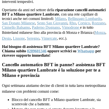
interventi tempestivi.
Operiamo da anni nel settore della
riparazione cancelli automatici
BFT a Milano quartiere Lambrate
, con una rete capillare di
tecnici anche nei comuni limitrofi:
Milano
,
Bellinzago Lombardo
,
San Donato Milanese
,
Sesto San Giovanni
,
Rho
,
Corsico
,
Rozzano
,
Cinisello Balsamo
,
Paderno Dugnano
,
Vimodrone
e in tutto
lhinterland milanese fino alla provincia di Monza e Brianza (
Monza
,
Desio
,
Lissone
,
Seregno
,
Vimercate
, ecc.).
Hai bisogno di assistenza BFT Milano quartiere Lambrate?
Chiama subito
0289601346
oppure scrivici su
Whatsapp
per
ricevere supporto immediato!
Cancello automatico BFT in panne? assistenza BFT
Milano quartiere Lambrate è la soluzione per te a
Milano e provincia
Ogni settimana aiutiamo decine di clienti in tutta larea metropolitana
milanese con problemi comuni come:
Blocco del cancello BFT a Milano quartiere Lambrate, sia
scorrevole che a battente.