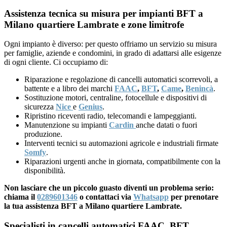
Assistenza tecnica su misura per impianti BFT a
Milano quartiere Lambrate e zone limitrofe
Ogni impianto è diverso: per questo offriamo un servizio su misura
per famiglie, aziende e condomini, in grado di adattarsi alle esigenze
di ogni cliente. Ci occupiamo di:
Riparazione e regolazione di cancelli automatici scorrevoli, a
battente e a libro dei marchi
FAAC
,
BFT
,
Came
,
Benincà
.
Sostituzione motori, centraline, fotocellule e dispositivi di
sicurezza
Nice
e
Genius
.
Ripristino riceventi radio, telecomandi e lampeggianti.
Manutenzione su impianti
Cardin
anche datati o fuori
produzione.
Interventi tecnici su automazioni agricole e industriali firmate
Somfy
.
Riparazioni urgenti anche in giornata, compatibilmente con la
disponibilità.
Non lasciare che un piccolo guasto diventi un problema serio:
chiama il
0289601346
o contattaci via
Whatsapp
per prenotare
la tua assistenza BFT a Milano quartiere Lambrate.
Specialisti in cancelli automatici FAAC, BFT,