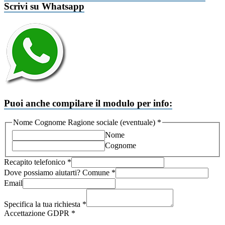
Scrivi su Whatsapp
Puoi anche compilare il modulo per info:
Nome Cognome Ragione sociale (eventuale)
*
Nome
Cognome
Recapito telefonico
*
Dove possiamo aiutarti? Comune
*
Email
richiesta
(eventuale)
Specifica la tua richiesta
*
Comune
Accettazione GDPR
*