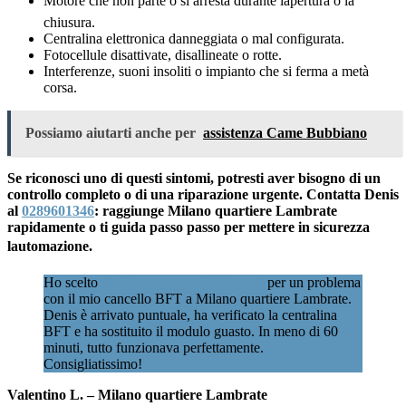
Motore che non parte o si arresta durante lapertura o la
chiusura.
Centralina elettronica danneggiata o mal configurata.
Fotocellule disattivate, disallineate o rotte.
Interferenze, suoni insoliti o impianto che si ferma a metà
corsa.
Possiamo aiutarti anche per
assistenza Came Bubbiano
Se riconosci uno di questi sintomi, potresti aver bisogno di un
controllo completo o di una riparazione urgente. Contatta Denis
al
0289601346
: raggiunge Milano quartiere Lambrate
rapidamente o ti guida passo passo per mettere in sicurezza
lautomazione.
Ho scelto
Assistenzacancellimilano.it
per un problema
con il mio cancello BFT a Milano quartiere Lambrate.
Denis è arrivato puntuale, ha verificato la centralina
BFT e ha sostituito il modulo guasto. In meno di 60
minuti, tutto funzionava perfettamente.
Consigliatissimo!
Valentino L. – Milano quartiere Lambrate