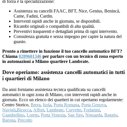
di forza è la specializzazione:
Assistenza su cancelli FAAC, BFT, Nice, Genius, Benincà,
Came, Fadini, Cardin.
Interventi rapidi anche in giornata, se disponibili.
Ricambi originali o compatibili di alta qualità.
Preventivi trasparenti e dettagliati prima di ogni intervento.
Consulenza gratuita e senza impegno per capire la natura del
guasto.
Pronto a rimettere in funzione il tuo cancello automatico BFT?
Chiama
0289601346
per parlare con un tecnico di zona esperto
in automazioni a Milano quartiere Lambrate.
Dove operiamo: assistenza cancelli automatici in tutti
i quartieri di Milano
Da anni forniamo assistenza tecnica qualificata su cancelli
automatici in ogni zona di Milano, con interventi rapidi anche in
giornata. Ecco un elenco dei quartieri in cui operiamo regolarmente:
Centro Storico,
Brera
,
Isola
,
Porta Romana
,
Porta Genova
,
Navigli
,
Bicocca
,
Affori
,
Lambrate
,
Corvetto
,
Forlanini
,
Giambellino
,
Loreto
,
Porta Venezia
,
San Siro
,
Niguarda
,
Baggio
,
Barona
,
Precotto