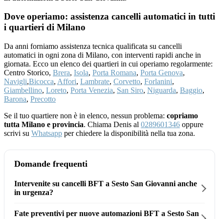
Dove operiamo: assistenza cancelli automatici in tutti
i quartieri di Milano
Da anni forniamo assistenza tecnica qualificata su cancelli
automatici in ogni zona di Milano, con interventi rapidi anche in
giornata. Ecco un elenco dei quartieri in cui operiamo regolarmente:
Centro Storico,
Brera
,
Isola
,
Porta Romana
,
Porta Genova
,
Navigli
,
Bicocca
,
Affori
,
Lambrate
,
Corvetto
,
Forlanini
,
Giambellino
,
Loreto
,
Porta Venezia
,
San Siro
,
Niguarda
,
Baggio
,
Barona
,
Precotto
Se il tuo quartiere non è in elenco, nessun problema:
copriamo
tutta Milano e provincia
. Chiama Denis al
0289601346
oppure
scrivi su
Whatsapp
per chiedere la disponibilità nella tua zona.
Domande frequenti
Intervenite su cancelli BFT a Sesto San Giovanni anche
in urgenza?
Fate preventivi per nuove automazioni BFT a Sesto San