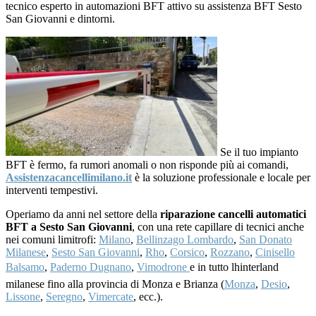
tecnico esperto in automazioni BFT attivo su assistenza BFT Sesto
San Giovanni e dintorni.
Se il tuo impianto
BFT è fermo, fa rumori anomali o non risponde più ai comandi,
Assistenzacancellimilano.it
è la soluzione professionale e locale per
interventi tempestivi.
Operiamo da anni nel settore della
riparazione cancelli automatici
BFT a Sesto San Giovanni
, con una rete capillare di tecnici anche
nei comuni limitrofi:
Milano
,
Bellinzago Lombardo
,
San Donato
Milanese
,
Sesto San Giovanni
,
Rho
,
Corsico
,
Rozzano
,
Cinisello
Balsamo
,
Paderno Dugnano
,
Vimodrone
e in tutto lhinterland
milanese fino alla provincia di Monza e Brianza (
Monza
,
Desio
,
Lissone
,
Seregno
,
Vimercate
, ecc.).