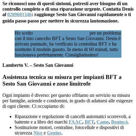
Se riconosci uno di questi sintomi, potresti aver bisogno di un
controllo completo o di una riparazione urgente. Contatta Denis
al
0289601346
: raggiunge Sesto San Giovanni rapidamente o ti
guida passo passo per mettere in sicurezza lautomazione.
Ho scelto
Assistenzacancellimilano.it
per un problema
con il mio cancello BFT a Sesto San Giovanni. Denis è
arrivato puntuale, ha verificato la centralina BFT e ha
sostituito il modulo guasto. In meno di 60 minuti, tutto
funzionava perfettamente. Consigliatissimo!
Lamberto V. – Sesto San Giovanni
Assistenza tecnica su misura per impianti BFT a
Sesto San Giovanni e zone limitrofe
Ogni impianto è diverso: per questo offriamo un servizio su misura
per famiglie, aziende e condomini, in grado di adattarsi alle esigenze
di ogni cliente. Ci occupiamo di:
Riparazione e regolazione di cancelli automatici scorrevoli, a
battente e a libro dei marchi
FAAC
,
BFT
,
Came
,
Benincà
.
Sostituzione motori, centraline, fotocellule e dispositivi di
sicurezza
Nice
e
Genius
.