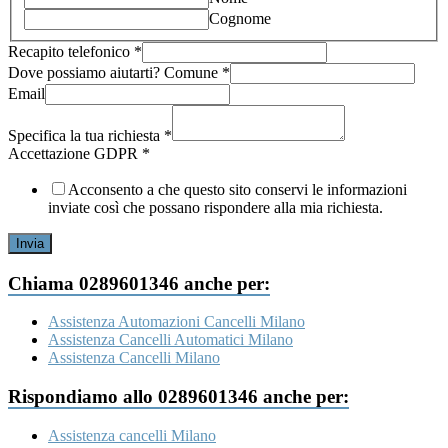
Cognome
Recapito telefonico
*
Dove possiamo aiutarti? Comune
*
Email
Recapito
richiesta
Specifica la tua richiesta
*
aiutarti?
Accettazione GDPR
*
Acconsento a che questo sito conservi le informazioni
inviate così che possano rispondere alla mia richiesta.
Invia
Chiama 0289601346 anche per:
Assistenza Automazioni Cancelli Milano
Assistenza Cancelli Automatici Milano
Assistenza Cancelli Milano
Rispondiamo allo 0289601346 anche per:
Assistenza cancelli Milano