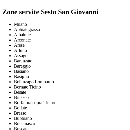
Zone servite Sesto San Giovanni
Milano
Abbiategrasso
Albairate
Arconate
Arese
Arluno
Assago
Baranzate
Bareggio
Basiano
Basiglio
Bellinzago Lombardo
Bernate Ticino
Besate
Binasco
Boffalora sopra Ticino
Bollate
Bresso
Bubbiano
Buccinasco
Buscate