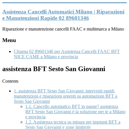
Vai
al
Assistenza Cancelli Automatici Milano | Riparazioni
contenuto
e Manutenzioni Rapide 02 89601346
Riparazione e manutenzione cancelli FAAC e multimarca a Milano
Menu
Chiama 02 89601346 per Assistenza Cancelli FAAC BFT
NICE CAME a Milano e provincia
assistenza BFT Sesto San Giovanni
Contents
1.
assistenza BFT Sesto San Giovanni: interventi rapidi,
manutenzioni e riparazioni urgenti su automazioni BFT a
Sesto San Giovanni
1.1.
Cancello automatico BFT in panne? assistenza
BFT Sesto San Giovanni è la soluzione per te a Milano
e provincia
1.2.
Assistenza tecnica su misura per impianti BFT a
Sesto San Giovanni e zone limitrofe