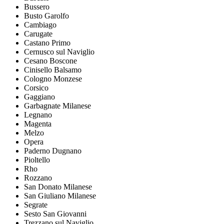
Bussero
Busto Garolfo
Cambiago
Carugate
Castano Primo
Cernusco sul Naviglio
Cesano Boscone
Cinisello Balsamo
Cologno Monzese
Corsico
Gaggiano
Garbagnate Milanese
Legnano
Magenta
Melzo
Opera
Paderno Dugnano
Pioltello
Rho
Rozzano
San Donato Milanese
San Giuliano Milanese
Segrate
Sesto San Giovanni
Trezzano sul Naviglio