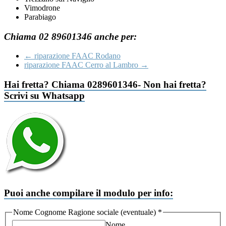
Vimodrone
Parabiago
Chiama 02 89601346 anche per:
←
riparazione FAAC Rodano
riparazione FAAC Cerro al Lambro
→
Hai fretta? Chiama 0289601346- Non hai fretta?
Scrivi su Whatsapp
Puoi anche compilare il modulo per info:
Nome Cognome Ragione sociale (eventuale)
*
Nome