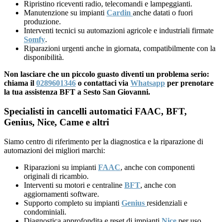
Ripristino riceventi radio, telecomandi e lampeggianti.
Manutenzione su impianti
Cardin
anche datati o fuori
produzione.
Interventi tecnici su automazioni agricole e industriali firmate
Somfy
.
Riparazioni urgenti anche in giornata, compatibilmente con la
disponibilità.
Non lasciare che un piccolo guasto diventi un problema serio:
chiama il
0289601346
o contattaci via
Whatsapp
per prenotare
la tua assistenza BFT a Sesto San Giovanni.
Specialisti in cancelli automatici FAAC, BFT,
Genius, Nice, Came e altri
Siamo centro di riferimento per la diagnostica e la riparazione di
automazioni dei migliori marchi:
Riparazioni su impianti
FAAC
, anche con componenti
originali di ricambio.
Interventi su motori e centraline
BFT
, anche con
aggiornamenti software.
Supporto completo su impianti
Genius
residenziali e
condominiali.
Diagnostica approfondita e reset di impianti
Nice
per uso