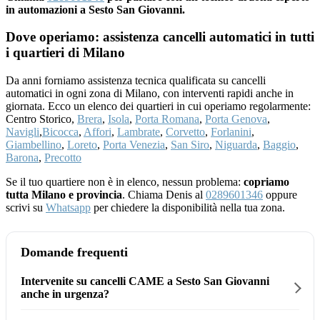
in automazioni a Sesto San Giovanni.
Dove operiamo: assistenza cancelli automatici in tutti
i quartieri di Milano
Da anni forniamo assistenza tecnica qualificata su cancelli
automatici in ogni zona di Milano, con interventi rapidi anche in
giornata. Ecco un elenco dei quartieri in cui operiamo regolarmente:
Centro Storico,
Brera
,
Isola
,
Porta Romana
,
Porta Genova
,
Navigli
,
Bicocca
,
Affori
,
Lambrate
,
Corvetto
,
Forlanini
,
Giambellino
,
Loreto
,
Porta Venezia
,
San Siro
,
Niguarda
,
Baggio
,
Barona
,
Precotto
Se il tuo quartiere non è in elenco, nessun problema:
copriamo
tutta Milano e provincia
. Chiama Denis al
0289601346
oppure
scrivi su
Whatsapp
per chiedere la disponibilità nella tua zona.
Domande frequenti
Intervenite su cancelli CAME a Sesto San Giovanni
anche in urgenza?