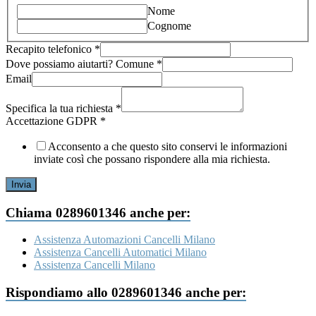
Nome
Cognome
Recapito telefonico
*
Recapito
Dove possiamo aiutarti? Comune
*
(eventuale)
Email
Specifica
Specifica la tua richiesta
*
Accettazione GDPR
*
Acconsento a che questo sito conservi le informazioni
inviate così che possano rispondere alla mia richiesta.
Invia
Chiama 0289601346 anche per:
Assistenza Automazioni Cancelli Milano
Assistenza Cancelli Automatici Milano
Assistenza Cancelli Milano
Rispondiamo allo 0289601346 anche per: