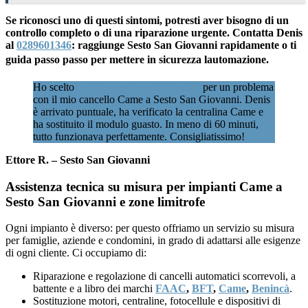
Se riconosci uno di questi sintomi, potresti aver bisogno di un
controllo completo o di una riparazione urgente. Contatta Denis
al
0289601346
: raggiunge Sesto San Giovanni rapidamente o ti
guida passo passo per mettere in sicurezza lautomazione.
Ho scelto
Assistenzacancellimilano.it
per un problema
con il mio cancello Came a Sesto San Giovanni. Denis
è arrivato puntuale, ha verificato la centralina Came e
ha sostituito il modulo guasto. In meno di 60 minuti,
tutto funzionava perfettamente. Consigliatissimo!
Ettore R. – Sesto San Giovanni
Assistenza tecnica su misura per impianti Came a
Sesto San Giovanni e zone limitrofe
Ogni impianto è diverso: per questo offriamo un servizio su misura
per famiglie, aziende e condomini, in grado di adattarsi alle esigenze
di ogni cliente. Ci occupiamo di:
Riparazione e regolazione di cancelli automatici scorrevoli, a
battente e a libro dei marchi
FAAC
,
BFT
,
Came
,
Benincà
.
Sostituzione motori, centraline, fotocellule e dispositivi di