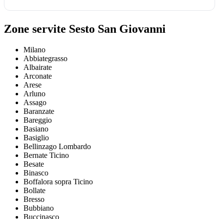
Zone servite Sesto San Giovanni
Milano
Abbiategrasso
Albairate
Arconate
Arese
Arluno
Assago
Baranzate
Bareggio
Basiano
Basiglio
Bellinzago Lombardo
Bernate Ticino
Besate
Binasco
Boffalora sopra Ticino
Bollate
Bresso
Bubbiano
Buccinasco