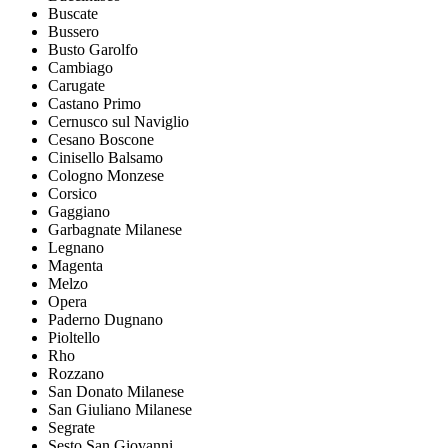
Buscate
Bussero
Busto Garolfo
Cambiago
Carugate
Castano Primo
Cernusco sul Naviglio
Cesano Boscone
Cinisello Balsamo
Cologno Monzese
Corsico
Gaggiano
Garbagnate Milanese
Legnano
Magenta
Melzo
Opera
Paderno Dugnano
Pioltello
Rho
Rozzano
San Donato Milanese
San Giuliano Milanese
Segrate
Sesto San Giovanni