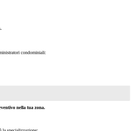
.
inistratori condominiali:
entivo nella tua zona.
 è la specializzazione: