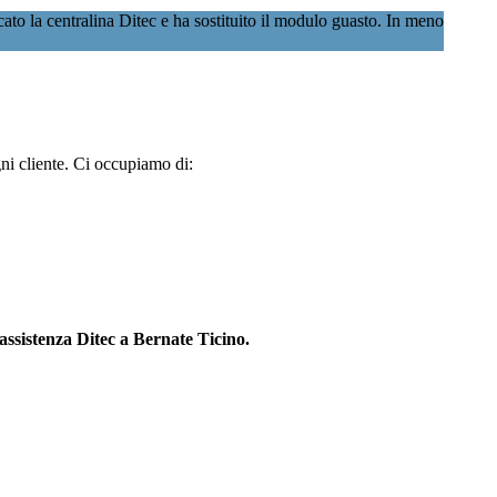
ato la centralina Ditec e ha sostituito il modulo guasto. In meno
gni cliente. Ci occupiamo di:
assistenza Ditec a Bernate Ticino.