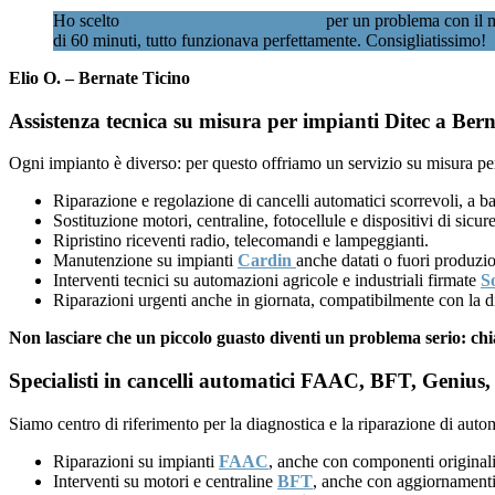
Ho scelto
Assistenzacancellimilano.it
per un problema con il mi
di 60 minuti, tutto funzionava perfettamente. Consigliatissimo!
Elio O. – Bernate Ticino
Assistenza tecnica su misura per impianti Ditec a Bern
Ogni impianto è diverso: per questo offriamo un servizio su misura per
Riparazione e regolazione di cancelli automatici scorrevoli, a ba
Sostituzione motori, centraline, fotocellule e dispositivi di sicu
Ripristino riceventi radio, telecomandi e lampeggianti.
Manutenzione su impianti
Cardin
anche datati o fuori produzi
Interventi tecnici su automazioni agricole e industriali firmate
S
Riparazioni urgenti anche in giornata, compatibilmente con la di
Non lasciare che un piccolo guasto diventi un problema serio: ch
Specialisti in cancelli automatici FAAC, BFT, Genius, 
Siamo centro di riferimento per la diagnostica e la riparazione di auto
Riparazioni su impianti
FAAC
, anche con componenti originali
Interventi su motori e centraline
BFT
, anche con aggiornamenti