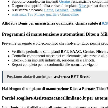
Supporto completo su impianti
Genius
residenziali e condomini
Diagnostica approfondita e reset di impianti
Nice
per uso domes
Assistenza e ricambi
Came
,
Benincà
,
Fadini
.
assistenza Tau Milano quartiere Giambellino
Affidati a Denis per unassistenza qualificata: chiama subito il
028
Programmi di manutenzione automatismi Ditec a Mil
Prevenire un guasto è più economico che risolverlo. Ecco perché prop
Verifiche periodiche su impianti
BFT, FAAC, Genius, Nice
e a
Controllo componenti meccanici ed elettronici, sicurezza e alli
Check-up su impianti industriali, residenziali e agricoli.
Report completo per la conformità alle normative vigenti.
Possiamo aiutarti anche per
assistenza BFT Bresso
Hai bisogno di un piano di manutenzione Ditec a Bernate Ticino?
Perché scegliere Assistenzacancellimilano.it per autom
Con
Denis
, non ti affidi a un call center: parli direttamente con il tec