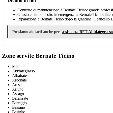
Dicono di noi
Contratto di manutenzione a Bernate Ticino: grande professi
Guasto elettrico risolto in emergenza a Bernate Ticino: int
Riparazione a Bernate Ticino dopo la grandine: il cancello 
Possiamo aiutarti anche per
assistenza BFT Abbiategrasso
Zone servite Bernate Ticino
Milano
Abbiategrasso
Albairate
Arconate
Arese
Arluno
Assago
Baranzate
Bareggio
Basiano
Basiglio