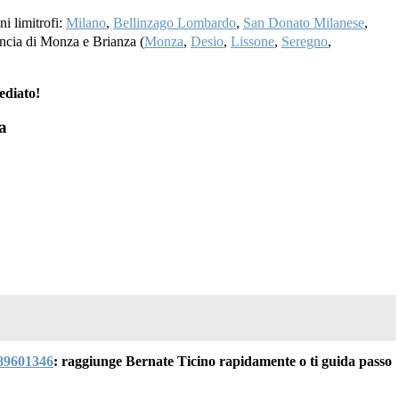
ni limitrofi:
Milano
,
Bellinzago Lombardo
,
San Donato Milanese
,
vincia di Monza e Brianza (
Monza
,
Desio
,
Lissone
,
Seregno
,
ediato!
a
89601346
: raggiunge Bernate Ticino rapidamente o ti guida passo