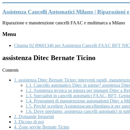
Vai
al
Assistenza Cancelli Automatici Milano | Riparazioni
contenuto
Riparazione e manutenzione cancelli FAAC e multimarca a Milano
Menu
Chiama 02 89601346 per Assistenza Cancelli FAAC BFT NIC
assistenza Ditec Bernate Ticino
Contents
1.
assistenza Ditec Bernate Ticino: interventi rapidi, manutenzio
1.1.
Cancello automatico Ditec in panne? assistenza Ditec
1.2.
Assistenza tecnica su misura per impianti Ditec a Ber
1.3.
Specialisti in cancelli automatici FAAC, BFT, Genius
1.4.
Programmi di manutenzione automatismi Ditec a Mil
1.5.
Perché scegliere Assistenzacancellimilano.it per aut
1.6.
Dove operiamo: assistenza cancelli automatici in tutti
2.
Domande frequenti
3.
Dicono di noi
4.
Zone servite Bernate Ticino