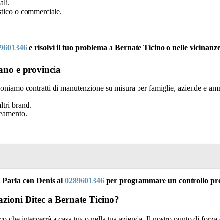
ali.
tico o commerciale.
9601346
e risolvi il tuo problema a Bernate Ticino o nelle vicinanze
ano e provincia
oniamo contratti di manutenzione su misura per famiglie, aziende e amm
ltri brand.
neamento.
 Parla con Denis al
0289601346
per programmare un controllo prev
azioni Ditec a Bernate Ticino?
nico che interverrà a casa tua o nella tua azienda. Il nostro punto di forza