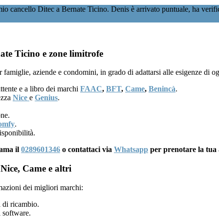
o cancello Ditec a Bernate Ticino. Denis è arrivato puntuale, ha verific
ate Ticino e zone limitrofe
 famiglie, aziende e condomini, in grado di adattarsi alle esigenze di o
ttente e a libro dei marchi
FAAC
,
BFT
,
Came
,
Benincà
.
rezza
Nice
e
Genius
.
one.
omfy
.
sponibilità.
iama il
0289601346
o contattaci via
Whatsapp
per prenotare la tua 
Nice, Came e altri
mazioni dei migliori marchi:
 di ricambio.
 software.