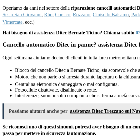
Operiamo da anni nel settore della
riparazione cancelli automatici 
Sesto San Giovanni
,
Rho
,
Corsico
,
Rozzano
,
Cinisello Balsamo
,
Pad
Vimercate
, ecc.).
Hai bisogno di assistenza Ditec Bernate Ticino? Chiama subito
0
Cancello automatico Ditec in panne? assistenza Ditec B
Ogni settimana aiutiamo decine di clienti in tutta larea metropolitan
Blocco del cancello Ditec a Bernate Ticino, sia scorrevole che a
Motore che non parte o si arresta durante lapertura o la chiusura
Centralina elettronica danneggiata o mal configurata.
Fotocellule disattivate, disallineate o rotte.
Interferenze, suoni insoliti o impianto che si ferma a metà corsa.
Possiamo aiutarti anche per
assistenza Ditec Trezzano sul Nav
Se riconosci uno di questi sintomi, potresti aver bisogno di un c
passo per mettere in sicurezza lautomazione.