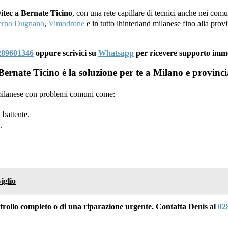
Ditec a Bernate Ticino
, con una rete capillare di tecnici anche nei comu
erno Dugnano
,
Vimodrone
e in tutto lhinterland milanese fino alla pro
289601346
oppure scrivici su
Whatsapp
per ricevere supporto imm
ernate Ticino è la soluzione per te a Milano e provinci
a milanese con problemi comuni come:
 battente.
.
iglio
ontrollo completo o di una riparazione urgente. Contatta Denis al
02