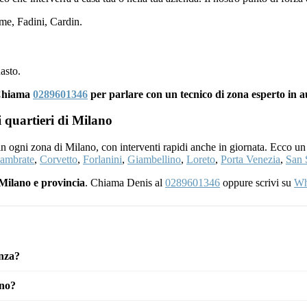
e, Fadini, Cardin.
asto.
 Chiama
0289601346
per parlare con un tecnico di zona esperto in 
i quartieri di Milano
 in ogni zona di Milano, con interventi rapidi anche in giornata. Ecco un
ambrate
,
Corvetto
,
Forlanini
,
Giambellino
,
Loreto
,
Porta Venezia
,
San 
Milano e provincia
. Chiama Denis al
0289601346
oppure scrivi su
Wh
enza?
ino?