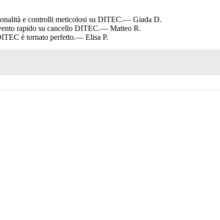
onalità e controlli meticolosi su DITEC.
— Giada D.
ervento rapido su cancello DITEC.
— Matteo R.
DITEC è tornato perfetto.
— Elisa P.