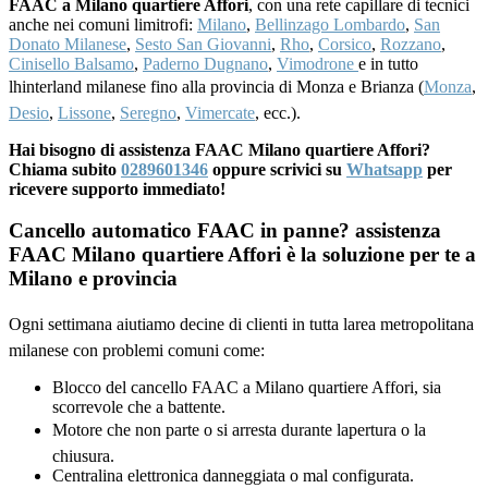
FAAC a Milano quartiere Affori
, con una rete capillare di tecnici
anche nei comuni limitrofi:
Milano
,
Bellinzago Lombardo
,
San
Donato Milanese
,
Sesto San Giovanni
,
Rho
,
Corsico
,
Rozzano
,
Cinisello Balsamo
,
Paderno Dugnano
,
Vimodrone
e in tutto
lhinterland milanese fino alla provincia di Monza e Brianza (
Monza
,
Desio
,
Lissone
,
Seregno
,
Vimercate
, ecc.).
Hai bisogno di assistenza FAAC Milano quartiere Affori?
Chiama subito
0289601346
oppure scrivici su
Whatsapp
per
ricevere supporto immediato!
Cancello automatico FAAC in panne? assistenza
FAAC Milano quartiere Affori è la soluzione per te a
Milano e provincia
Ogni settimana aiutiamo decine di clienti in tutta larea metropolitana
milanese con problemi comuni come:
Blocco del cancello FAAC a Milano quartiere Affori, sia
scorrevole che a battente.
Motore che non parte o si arresta durante lapertura o la
chiusura.
Centralina elettronica danneggiata o mal configurata.