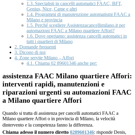
1.3.
Specialisti in cancelli automatici FAAC, BFT,
Genius, Nice, Came e altri
1.4.
Programmi di manutenzione automatismi FAAC a
Milano e provincia
1.5.
Perché scegliere Assistenzacancellimilano.it per
automazioni FAAC a Milano quartiere Affori?
1.6.
Dove operiamo: assistenza cancelli automatici in
tutti i quartieri di Milano
2.
Domande frequenti
3.
Dicono di noi
4.
Zone servite Milano – Affori
4.1.
Chiama 02 89601346 anche per:
assistenza FAAC Milano quartiere Affori:
interventi rapidi, manutenzioni e
riparazioni urgenti su automazioni FAAC
a Milano quartiere Affori
Quando si tratta di assistenza per cancelli automatici FAAC a
Milano quartiere Affori o in provincia di Milano, la velocità
dintervento e la competenza fanno la differenza.
Chiama adesso il numero diretto
0289601346
: risponde Denis,