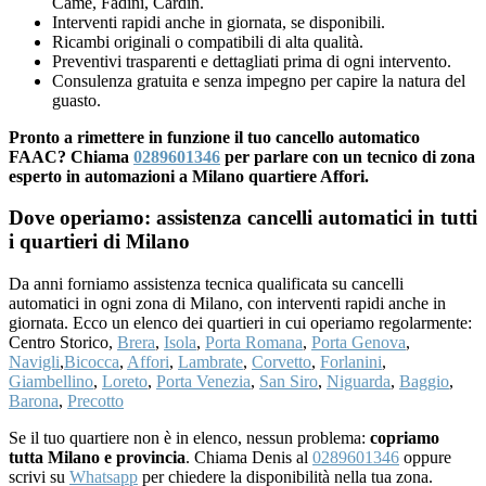
Came, Fadini, Cardin.
Interventi rapidi anche in giornata, se disponibili.
Ricambi originali o compatibili di alta qualità.
Preventivi trasparenti e dettagliati prima di ogni intervento.
Consulenza gratuita e senza impegno per capire la natura del
guasto.
Pronto a rimettere in funzione il tuo cancello automatico
FAAC? Chiama
0289601346
per parlare con un tecnico di zona
esperto in automazioni a Milano quartiere Affori.
Dove operiamo: assistenza cancelli automatici in tutti
i quartieri di Milano
Da anni forniamo assistenza tecnica qualificata su cancelli
automatici in ogni zona di Milano, con interventi rapidi anche in
giornata. Ecco un elenco dei quartieri in cui operiamo regolarmente:
Centro Storico,
Brera
,
Isola
,
Porta Romana
,
Porta Genova
,
Navigli
,
Bicocca
,
Affori
,
Lambrate
,
Corvetto
,
Forlanini
,
Giambellino
,
Loreto
,
Porta Venezia
,
San Siro
,
Niguarda
,
Baggio
,
Barona
,
Precotto
Se il tuo quartiere non è in elenco, nessun problema:
copriamo
tutta Milano e provincia
. Chiama Denis al
0289601346
oppure
scrivi su
Whatsapp
per chiedere la disponibilità nella tua zona.