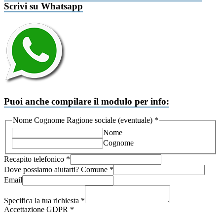
Scrivi su Whatsapp
Puoi anche compilare il modulo per info:
Nome Cognome Ragione sociale (eventuale)
*
Nome
Cognome
Recapito telefonico
*
Dove possiamo aiutarti? Comune
*
Email
Comune
sociale
Specifica la tua richiesta
*
richiesta
Accettazione GDPR
*