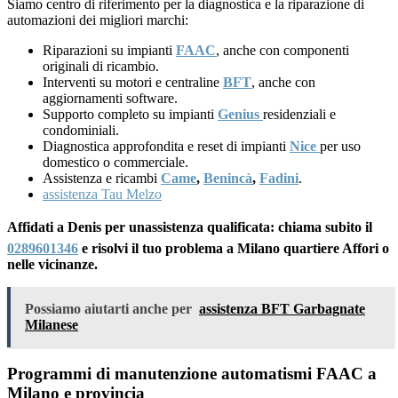
Siamo centro di riferimento per la diagnostica e la riparazione di
automazioni dei migliori marchi:
Riparazioni su impianti
FAAC
, anche con componenti
originali di ricambio.
Interventi su motori e centraline
BFT
, anche con
aggiornamenti software.
Supporto completo su impianti
Genius
residenziali e
condominiali.
Diagnostica approfondita e reset di impianti
Nice
per uso
domestico o commerciale.
Assistenza e ricambi
Came
,
Benincà
,
Fadini
.
assistenza Tau Melzo
Affidati a Denis per unassistenza qualificata: chiama subito il
0289601346
e risolvi il tuo problema a Milano quartiere Affori o
nelle vicinanze.
Possiamo aiutarti anche per
assistenza BFT Garbagnate
Milanese
Programmi di manutenzione automatismi FAAC a
Milano e provincia