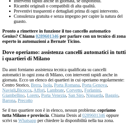
Interventi rapidi anche in giornata, se disponibili.
Ricambi originali o compatibili di alta qualità.
Preventivi trasparenti e dettagliati prima di ogni intervento.
Consulenza gratuita e senza impegno per capire la natura del
guasto.
Pronto a rimettere in funzione il tuo cancello automatico
Genius? Chiama
0289601346
per parlare con un tecnico di zona
esperto in automazioni a Bernate Ticino.
Dove operiamo: assistenza cancelli automatici in tutti
i quartieri di Milano
Da anni forniamo assistenza tecnica qualificata su cancelli
automatici in ogni zona di Milano, con interventi rapidi anche in
giornata. Ecco un elenco dei quartieri in cui operiamo regolarmente:
Centro Storico,
Brera
,
Isola
,
Porta Romana
,
Porta Genova
,
Navigli
,
Bicocca
,
Affori
,
Lambrate
,
Corvetto
,
Forlanini
,
Giambellino
,
Loreto
,
Porta Venezia
,
San Siro
,
Niguarda
,
Baggio
,
Barona
,
Precotto
Se il tuo quartiere non è in elenco, nessun problema:
copriamo
tutta Milano e provincia
. Chiama Denis al
0289601346
oppure
scrivi su
Whatsapp
per chiedere la disponibilità nella tua zona.