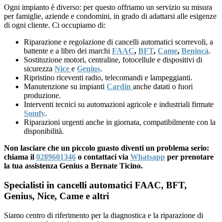
Ogni impianto è diverso: per questo offriamo un servizio su misura
per famiglie, aziende e condomini, in grado di adattarsi alle esigenze
di ogni cliente. Ci occupiamo di:
Riparazione e regolazione di cancelli automatici scorrevoli, a
battente e a libro dei marchi
FAAC
,
BFT
,
Came
,
Benincà
.
Sostituzione motori, centraline, fotocellule e dispositivi di
sicurezza
Nice
e
Genius
.
Ripristino riceventi radio, telecomandi e lampeggianti.
Manutenzione su impianti
Cardin
anche datati o fuori
produzione.
Interventi tecnici su automazioni agricole e industriali firmate
Somfy
.
Riparazioni urgenti anche in giornata, compatibilmente con la
disponibilità.
Non lasciare che un piccolo guasto diventi un problema serio:
chiama il
0289601346
o contattaci via
Whatsapp
per prenotare
la tua assistenza Genius a Bernate Ticino.
Specialisti in cancelli automatici FAAC, BFT,
Genius, Nice, Came e altri
Siamo centro di riferimento per la diagnostica e la riparazione di