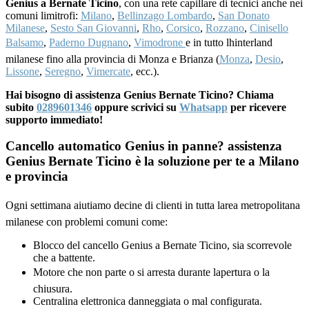
Genius a Bernate Ticino
, con una rete capillare di tecnici anche nei
comuni limitrofi:
Milano
,
Bellinzago Lombardo
,
San Donato
Milanese
,
Sesto San Giovanni
,
Rho
,
Corsico
,
Rozzano
,
Cinisello
Balsamo
,
Paderno Dugnano
,
Vimodrone
e in tutto lhinterland
milanese fino alla provincia di Monza e Brianza (
Monza
,
Desio
,
Lissone
,
Seregno
,
Vimercate
, ecc.).
Hai bisogno di assistenza Genius Bernate Ticino? Chiama
subito
0289601346
oppure scrivici su
Whatsapp
per ricevere
supporto immediato!
Cancello automatico Genius in panne? assistenza
Genius Bernate Ticino è la soluzione per te a Milano
e provincia
Ogni settimana aiutiamo decine di clienti in tutta larea metropolitana
milanese con problemi comuni come:
Blocco del cancello Genius a Bernate Ticino, sia scorrevole
che a battente.
Motore che non parte o si arresta durante lapertura o la
chiusura.
Centralina elettronica danneggiata o mal configurata.