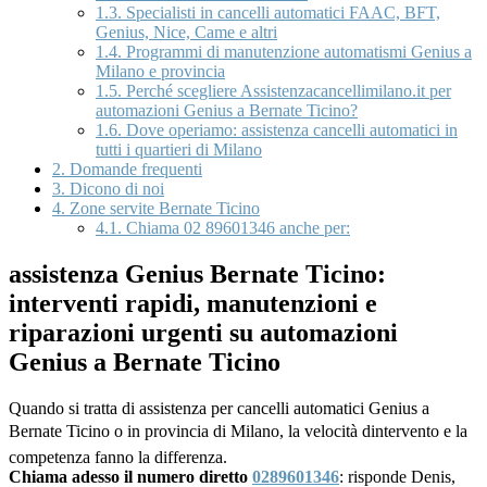
1.3.
Specialisti in cancelli automatici FAAC, BFT,
Genius, Nice, Came e altri
1.4.
Programmi di manutenzione automatismi Genius a
Milano e provincia
1.5.
Perché scegliere Assistenzacancellimilano.it per
automazioni Genius a Bernate Ticino?
1.6.
Dove operiamo: assistenza cancelli automatici in
tutti i quartieri di Milano
2.
Domande frequenti
3.
Dicono di noi
4.
Zone servite Bernate Ticino
4.1.
Chiama 02 89601346 anche per:
assistenza Genius Bernate Ticino:
interventi rapidi, manutenzioni e
riparazioni urgenti su automazioni
Genius a Bernate Ticino
Quando si tratta di assistenza per cancelli automatici Genius a
Bernate Ticino o in provincia di Milano, la velocità dintervento e la
competenza fanno la differenza.
Chiama adesso il numero diretto
0289601346
: risponde Denis,