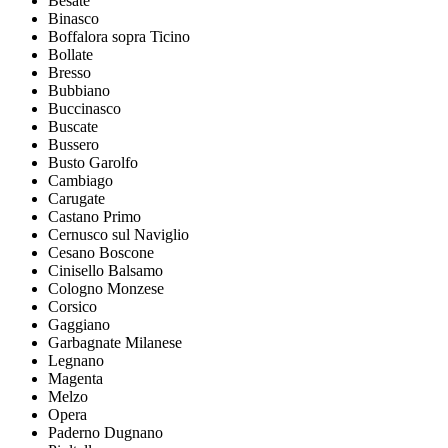
Besate
Binasco
Boffalora sopra Ticino
Bollate
Bresso
Bubbiano
Buccinasco
Buscate
Bussero
Busto Garolfo
Cambiago
Carugate
Castano Primo
Cernusco sul Naviglio
Cesano Boscone
Cinisello Balsamo
Cologno Monzese
Corsico
Gaggiano
Garbagnate Milanese
Legnano
Magenta
Melzo
Opera
Paderno Dugnano