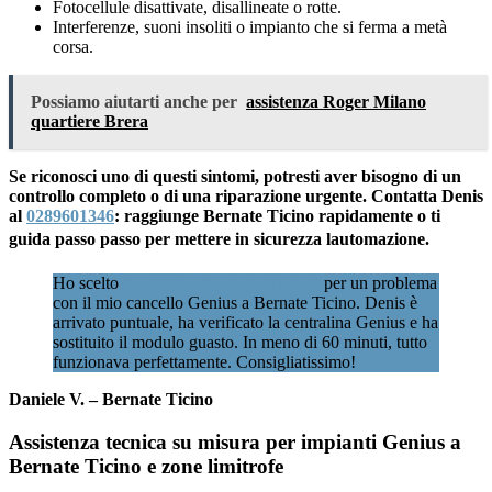
Fotocellule disattivate, disallineate o rotte.
Interferenze, suoni insoliti o impianto che si ferma a metà
corsa.
Possiamo aiutarti anche per
assistenza Roger Milano
quartiere Brera
Se riconosci uno di questi sintomi, potresti aver bisogno di un
controllo completo o di una riparazione urgente. Contatta Denis
al
0289601346
: raggiunge Bernate Ticino rapidamente o ti
guida passo passo per mettere in sicurezza lautomazione.
Ho scelto
Assistenzacancellimilano.it
per un problema
con il mio cancello Genius a Bernate Ticino. Denis è
arrivato puntuale, ha verificato la centralina Genius e ha
sostituito il modulo guasto. In meno di 60 minuti, tutto
funzionava perfettamente. Consigliatissimo!
Daniele V. – Bernate Ticino
Assistenza tecnica su misura per impianti Genius a
Bernate Ticino e zone limitrofe