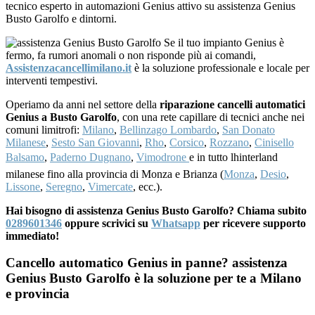
tecnico esperto in automazioni Genius attivo su assistenza Genius
Busto Garolfo e dintorni.
Se il tuo impianto Genius è
fermo, fa rumori anomali o non risponde più ai comandi,
Assistenzacancellimilano.it
è la soluzione professionale e locale per
interventi tempestivi.
Operiamo da anni nel settore della
riparazione cancelli automatici
Genius a Busto Garolfo
, con una rete capillare di tecnici anche nei
comuni limitrofi:
Milano
,
Bellinzago Lombardo
,
San Donato
Milanese
,
Sesto San Giovanni
,
Rho
,
Corsico
,
Rozzano
,
Cinisello
Balsamo
,
Paderno Dugnano
,
Vimodrone
e in tutto lhinterland
milanese fino alla provincia di Monza e Brianza (
Monza
,
Desio
,
Lissone
,
Seregno
,
Vimercate
, ecc.).
Hai bisogno di assistenza Genius Busto Garolfo? Chiama subito
0289601346
oppure scrivici su
Whatsapp
per ricevere supporto
immediato!
Cancello automatico Genius in panne? assistenza
Genius Busto Garolfo è la soluzione per te a Milano
e provincia