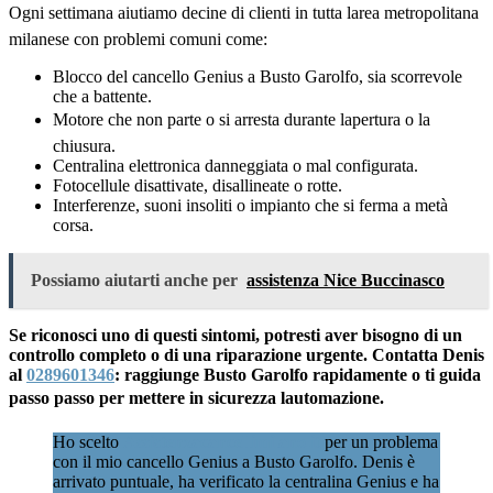
Ogni settimana aiutiamo decine di clienti in tutta larea metropolitana
milanese con problemi comuni come:
Blocco del cancello Genius a Busto Garolfo, sia scorrevole
che a battente.
Motore che non parte o si arresta durante lapertura o la
chiusura.
Centralina elettronica danneggiata o mal configurata.
Fotocellule disattivate, disallineate o rotte.
Interferenze, suoni insoliti o impianto che si ferma a metà
corsa.
Possiamo aiutarti anche per
assistenza Nice Buccinasco
Se riconosci uno di questi sintomi, potresti aver bisogno di un
controllo completo o di una riparazione urgente. Contatta Denis
al
0289601346
: raggiunge Busto Garolfo rapidamente o ti guida
passo passo per mettere in sicurezza lautomazione.
Ho scelto
Assistenzacancellimilano.it
per un problema
con il mio cancello Genius a Busto Garolfo. Denis è
arrivato puntuale, ha verificato la centralina Genius e ha