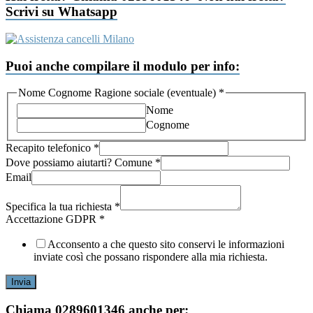
Scrivi su Whatsapp
Puoi anche compilare il modulo per info:
Nome Cognome Ragione sociale (eventuale)
*
Nome
Cognome
Recapito telefonico
*
Dove possiamo aiutarti? Comune
*
Email
Specifica la tua richiesta
*
Accettazione
Accettazione GDPR
*
GDPR
possiamo
Acconsento a che questo sito conservi le informazioni
inviate così che possano rispondere alla mia richiesta.
Invia
Chiama 0289601346 anche per: