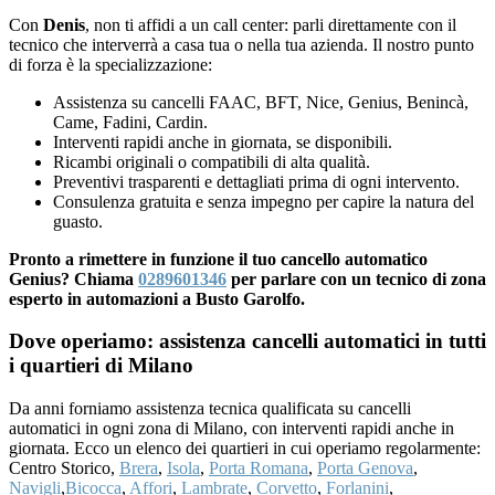
Con
Denis
, non ti affidi a un call center: parli direttamente con il
tecnico che interverrà a casa tua o nella tua azienda. Il nostro punto
di forza è la specializzazione:
Assistenza su cancelli FAAC, BFT, Nice, Genius, Benincà,
Came, Fadini, Cardin.
Interventi rapidi anche in giornata, se disponibili.
Ricambi originali o compatibili di alta qualità.
Preventivi trasparenti e dettagliati prima di ogni intervento.
Consulenza gratuita e senza impegno per capire la natura del
guasto.
Pronto a rimettere in funzione il tuo cancello automatico
Genius? Chiama
0289601346
per parlare con un tecnico di zona
esperto in automazioni a Busto Garolfo.
Dove operiamo: assistenza cancelli automatici in tutti
i quartieri di Milano
Da anni forniamo assistenza tecnica qualificata su cancelli
automatici in ogni zona di Milano, con interventi rapidi anche in
giornata. Ecco un elenco dei quartieri in cui operiamo regolarmente:
Centro Storico,
Brera
,
Isola
,
Porta Romana
,
Porta Genova
,
Navigli
,
Bicocca
,
Affori
,
Lambrate
,
Corvetto
,
Forlanini
,