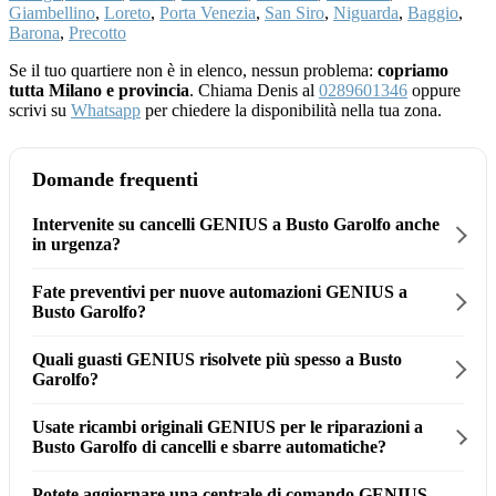
Giambellino
,
Loreto
,
Porta Venezia
,
San Siro
,
Niguarda
,
Baggio
,
Barona
,
Precotto
Se il tuo quartiere non è in elenco, nessun problema:
copriamo
tutta Milano e provincia
. Chiama Denis al
0289601346
oppure
scrivi su
Whatsapp
per chiedere la disponibilità nella tua zona.
Domande frequenti
Intervenite su cancelli GENIUS a Busto Garolfo anche
in urgenza?
Fate preventivi per nuove automazioni GENIUS a
Busto Garolfo?
Quali guasti GENIUS risolvete più spesso a Busto
Garolfo?
Usate ricambi originali GENIUS per le riparazioni a
Busto Garolfo di cancelli e sbarre automatiche?
Potete aggiornare una centrale di comando GENIUS