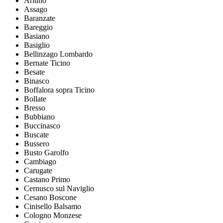
Arluno
Assago
Baranzate
Bareggio
Basiano
Basiglio
Bellinzago Lombardo
Bernate Ticino
Besate
Binasco
Boffalora sopra Ticino
Bollate
Bresso
Bubbiano
Buccinasco
Buscate
Bussero
Busto Garolfo
Cambiago
Carugate
Castano Primo
Cernusco sul Naviglio
Cesano Boscone
Cinisello Balsamo
Cologno Monzese