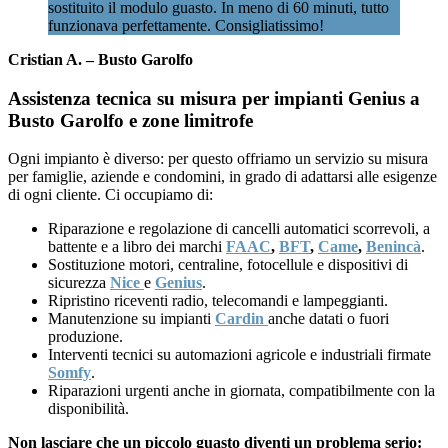
sostituito il modulo guasto. In meno di 60 minuti, tutto
funzionava perfettamente. Consigliatissimo!
Cristian A. – Busto Garolfo
Assistenza tecnica su misura per impianti Genius a
Busto Garolfo e zone limitrofe
Ogni impianto è diverso: per questo offriamo un servizio su misura
per famiglie, aziende e condomini, in grado di adattarsi alle esigenze
di ogni cliente. Ci occupiamo di:
Riparazione e regolazione di cancelli automatici scorrevoli, a
battente e a libro dei marchi
FAAC
,
BFT
,
Came
,
Benincà
.
Sostituzione motori, centraline, fotocellule e dispositivi di
sicurezza
Nice
e
Genius
.
Ripristino riceventi radio, telecomandi e lampeggianti.
Manutenzione su impianti
Cardin
anche datati o fuori
produzione.
Interventi tecnici su automazioni agricole e industriali firmate
Somfy
.
Riparazioni urgenti anche in giornata, compatibilmente con la
disponibilità.
Non lasciare che un piccolo guasto diventi un problema serio: