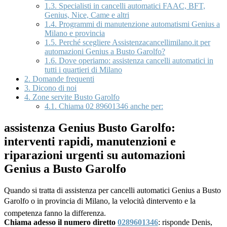
1.3.
Specialisti in cancelli automatici FAAC, BFT,
Genius, Nice, Came e altri
1.4.
Programmi di manutenzione automatismi Genius a
Milano e provincia
1.5.
Perché scegliere Assistenzacancellimilano.it per
automazioni Genius a Busto Garolfo?
1.6.
Dove operiamo: assistenza cancelli automatici in
tutti i quartieri di Milano
2.
Domande frequenti
3.
Dicono di noi
4.
Zone servite Busto Garolfo
4.1.
Chiama 02 89601346 anche per:
assistenza Genius Busto Garolfo:
interventi rapidi, manutenzioni e
riparazioni urgenti su automazioni
Genius a Busto Garolfo
Quando si tratta di assistenza per cancelli automatici Genius a Busto
Garolfo o in provincia di Milano, la velocità dintervento e la
competenza fanno la differenza.
Chiama adesso il numero diretto
0289601346
: risponde Denis,