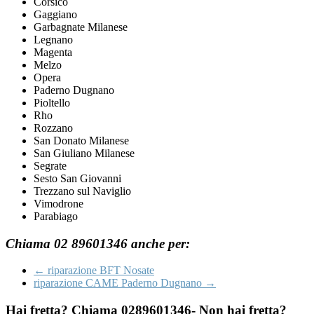
Corsico
Gaggiano
Garbagnate Milanese
Legnano
Magenta
Melzo
Opera
Paderno Dugnano
Pioltello
Rho
Rozzano
San Donato Milanese
San Giuliano Milanese
Segrate
Sesto San Giovanni
Trezzano sul Naviglio
Vimodrone
Parabiago
Chiama 02 89601346 anche per:
←
riparazione BFT Nosate
riparazione CAME Paderno Dugnano
→
Hai fretta? Chiama 0289601346- Non hai fretta?