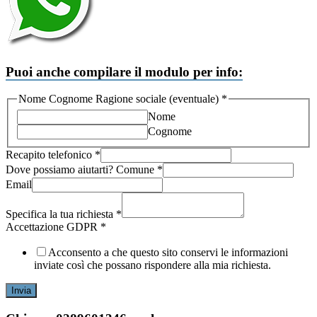
Puoi anche compilare il modulo per info:
Nome Cognome Ragione sociale (eventuale)
*
Nome
Cognome
Recapito telefonico
*
Dove possiamo aiutarti? Comune
*
(eventuale)
Email
Recapito
possiamo
Specifica la tua richiesta
*
Accettazione GDPR
*
Acconsento a che questo sito conservi le informazioni
inviate così che possano rispondere alla mia richiesta.
Invia