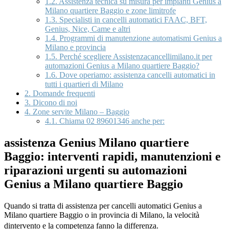
1.2.
Assistenza tecnica su misura per impianti Genius a
Milano quartiere Baggio e zone limitrofe
1.3.
Specialisti in cancelli automatici FAAC, BFT,
Genius, Nice, Came e altri
1.4.
Programmi di manutenzione automatismi Genius a
Milano e provincia
1.5.
Perché scegliere Assistenzacancellimilano.it per
automazioni Genius a Milano quartiere Baggio?
1.6.
Dove operiamo: assistenza cancelli automatici in
tutti i quartieri di Milano
2.
Domande frequenti
3.
Dicono di noi
4.
Zone servite Milano – Baggio
4.1.
Chiama 02 89601346 anche per:
assistenza Genius Milano quartiere
Baggio: interventi rapidi, manutenzioni e
riparazioni urgenti su automazioni
Genius a Milano quartiere Baggio
Quando si tratta di assistenza per cancelli automatici Genius a
Milano quartiere Baggio o in provincia di Milano, la velocità
dintervento e la competenza fanno la differenza.