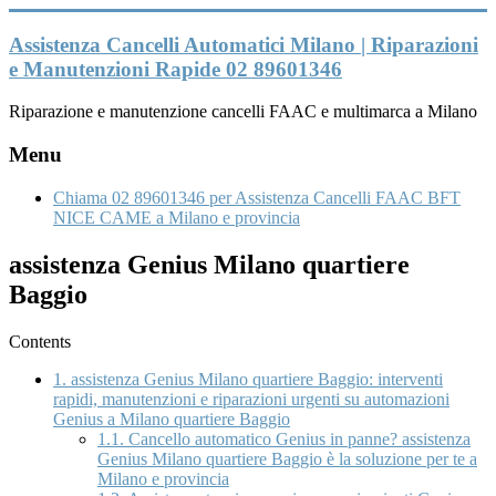
Vai
al
Assistenza Cancelli Automatici Milano | Riparazioni
contenuto
e Manutenzioni Rapide 02 89601346
Riparazione e manutenzione cancelli FAAC e multimarca a Milano
Menu
Chiama 02 89601346 per Assistenza Cancelli FAAC BFT
NICE CAME a Milano e provincia
assistenza Genius Milano quartiere
Baggio
Contents
1.
assistenza Genius Milano quartiere Baggio: interventi
rapidi, manutenzioni e riparazioni urgenti su automazioni
Genius a Milano quartiere Baggio
1.1.
Cancello automatico Genius in panne? assistenza
Genius Milano quartiere Baggio è la soluzione per te a
Milano e provincia