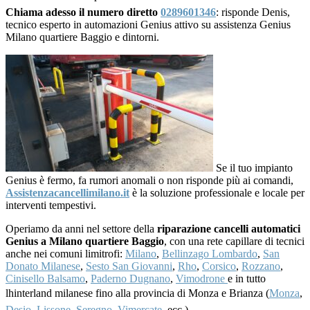
Chiama adesso il numero diretto
0289601346
: risponde Denis,
tecnico esperto in automazioni Genius attivo su assistenza Genius
Milano quartiere Baggio e dintorni.
Se il tuo impianto
Genius è fermo, fa rumori anomali o non risponde più ai comandi,
Assistenzacancellimilano.it
è la soluzione professionale e locale per
interventi tempestivi.
Operiamo da anni nel settore della
riparazione cancelli automatici
Genius a Milano quartiere Baggio
, con una rete capillare di tecnici
anche nei comuni limitrofi:
Milano
,
Bellinzago Lombardo
,
San
Donato Milanese
,
Sesto San Giovanni
,
Rho
,
Corsico
,
Rozzano
,
Cinisello Balsamo
,
Paderno Dugnano
,
Vimodrone
e in tutto
lhinterland milanese fino alla provincia di Monza e Brianza (
Monza
,
Desio
,
Lissone
,
Seregno
,
Vimercate
, ecc.).