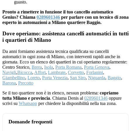
guasto.
Pronto a rimettere in funzione il tuo cancello automatico
Genius? Chiama
0289601346
per parlare con un tecnico di zona
esperto in automazioni a Milano quartiere Baggio.
Dove operiamo: assistenza cancelli automatici in tutti
i quartieri di Milano
Da anni forniamo assistenza tecnica qualificata su cancelli
automatici in ogni zona di Milano, con interventi rapidi anche in
giornata. Ecco un elenco dei quartieri in cui operiamo regolarmente:
Centro Storico,
Brera
,
Isola
,
Porta Romana
,
Porta Genova
,
Navigli
,
Bicocca
,
Affori
,
Lambrate
,
Corvetto
,
Forlanini
,
Giambellino
,
Loreto
,
Porta Venezia
,
San Siro
,
Niguarda
,
Baggio
,
Barona
,
Precotto
Se il tuo quartiere non è in elenco, nessun problema:
copriamo
tutta Milano e provincia
. Chiama Denis al
0289601346
oppure
scrivi su
Whatsapp
per chiedere la disponibilità nella tua zona.
Domande frequenti