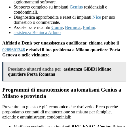
aggiornamenti software.
Supporto completo su impianti
Genius
residenziali e
condominiali.
Diagnostica approfondita e reset di impianti
Nice
per uso
domestico o commerciale.
Assistenza e ricambi
Came
,
Benincà
,
Fadini
.
assistenza Beninca Arluno
Affidati a Denis per unassistenza qualificata: chiama subito il
0289601346
e risolvi il tuo problema a Milano quartiere Porta
Genova o nelle vicinanze.
Possiamo aiutarti anche per
assistenza GiBiDi Milano
quartiere Porta Romana
Programmi di manutenzione automatismi Genius a
Milano e provincia
Prevenire un guasto è più economico che risolverlo. Ecco perché
proponiamo contratti di manutenzione su misura per famiglie,
aziende e amministratori condominiali:
Verifiche periodiche su impianti
BFT, FAAC, Genius, Nice
e