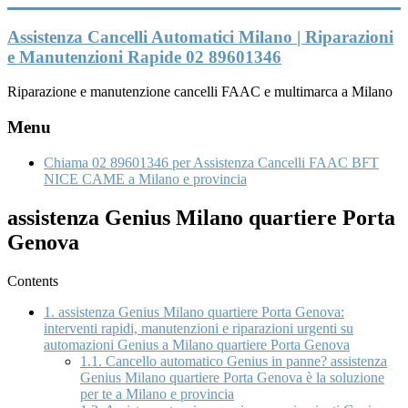
Vai
al
Assistenza Cancelli Automatici Milano | Riparazioni
contenuto
e Manutenzioni Rapide 02 89601346
Riparazione e manutenzione cancelli FAAC e multimarca a Milano
Menu
Chiama 02 89601346 per Assistenza Cancelli FAAC BFT
NICE CAME a Milano e provincia
assistenza Genius Milano quartiere Porta
Genova
Contents
1.
assistenza Genius Milano quartiere Porta Genova:
interventi rapidi, manutenzioni e riparazioni urgenti su
automazioni Genius a Milano quartiere Porta Genova
1.1.
Cancello automatico Genius in panne? assistenza
Genius Milano quartiere Porta Genova è la soluzione
per te a Milano e provincia