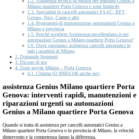
1.2.
Assistenza tecnica su misura per impianti Genius a
Milano quartiere Porta Genova e zone limitrofe
1.3.
Specialisti in cancelli automatici FAAC, BFT,
Genius, Nice, Came e altri
1.4.
Programmi di manutenzione automatismi Genius a
Milano e provincia
1.5.
Perché scegliere Assistenzacancellimilano.it per
automazioni Genius a Milano quartiere Porta Genova?
1.6.
Dove operiamo: assistenza cancelli automatici in
tutti i quartieri di Milano
2.
Domande frequenti
3.
Dicono di noi
4.
Zone servite Milano – Porta Genova
4.1.
Chiama 02 89601346 anche per:
assistenza Genius Milano quartiere Porta
Genova: interventi rapidi, manutenzioni e
riparazioni urgenti su automazioni
Genius a Milano quartiere Porta Genova
Quando si tratta di assistenza per cancelli automatici Genius a
Milano quartiere Porta Genova o in provincia di Milano, la velocità
dintervento e la competenza fanno la differenza.