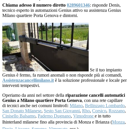
Chiama adesso il numero diretto
0289601346
: risponde Denis,
tecnico esperto in automazioni Genius attivo su assistenza Genius
Milano quartiere Porta Genova e dintorni.
Se il tuo impianto
Genius è fermo, fa rumori anomali o non risponde più ai comandi,
Assistenzacancellimilano.it
è la soluzione professionale e locale per
interventi tempestivi.
Operiamo da anni nel settore della
riparazione cancelli automatici
Genius a Milano quartiere Porta Genova
, con una rete capillare
di tecnici anche nei comuni limitrofi:
Milano
,
Bellinzago Lombardo
,
San Donato Milanese
,
Sesto San Giovanni
,
Rho
,
Corsico
,
Rozzano
,
Cinisello Balsamo
,
Paderno Dugnano
,
Vimodrone
e in tutto
lhinterland milanese fino alla provincia di Monza e Brianza (
Monza
,
Desio
,
Lissone
,
Seregno
,
Vimercate
, ecc.).