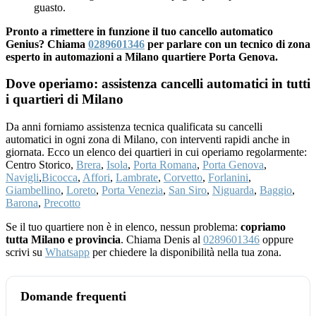
guasto.
Pronto a rimettere in funzione il tuo cancello automatico
Genius? Chiama
0289601346
per parlare con un tecnico di zona
esperto in automazioni a Milano quartiere Porta Genova.
Dove operiamo: assistenza cancelli automatici in tutti
i quartieri di Milano
Da anni forniamo assistenza tecnica qualificata su cancelli
automatici in ogni zona di Milano, con interventi rapidi anche in
giornata. Ecco un elenco dei quartieri in cui operiamo regolarmente:
Centro Storico,
Brera
,
Isola
,
Porta Romana
,
Porta Genova
,
Navigli
,
Bicocca
,
Affori
,
Lambrate
,
Corvetto
,
Forlanini
,
Giambellino
,
Loreto
,
Porta Venezia
,
San Siro
,
Niguarda
,
Baggio
,
Barona
,
Precotto
Se il tuo quartiere non è in elenco, nessun problema:
copriamo
tutta Milano e provincia
. Chiama Denis al
0289601346
oppure
scrivi su
Whatsapp
per chiedere la disponibilità nella tua zona.
Domande frequenti