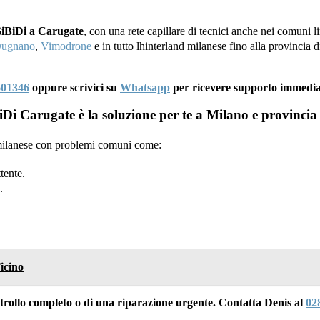
GiBiDi a Carugate
, con una rete capillare di tecnici anche nei comuni l
Dugnano
,
Vimodrone
e in tutto lhinterland milanese fino alla provincia
601346
oppure scrivici su
Whatsapp
per ricevere supporto immedia
Di Carugate è la soluzione per te a Milano e provincia
a milanese con problemi comuni come:
tente.
.
icino
ontrollo completo o di una riparazione urgente. Contatta Denis al
02