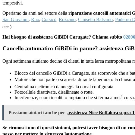
tempestivi.
Operiamo da anni nel settore della
riparazione cancelli automatici 
San Giovanni
,
Rho
,
Corsico
,
Rozzano
,
Cinisello Balsamo
,
Paderno 
ecc.).
Hai bisogno di assistenza GiBiDi Carugate? Chiama subito
0289
Cancello automatico GiBiDi in panne? assistenza GiBi
Ogni settimana aiutiamo decine di clienti in tutta larea metropolitan
Blocco del cancello GiBiDi a Carugate, sia scorrevole che a bat
Motore che non parte o si arresta durante lapertura o la chiusura
Centralina elettronica danneggiata o mal configurata.
Fotocellule disattivate, disallineate o rotte.
Interferenze, suoni insoliti o impianto che si ferma a metà corsa.
Possiamo aiutarti anche per
assistenza Nice Boffalora sopra T
Se riconosci uno di questi sintomi, potresti aver bisogno di un c
passo per mettere in sicurezza lautomazione.