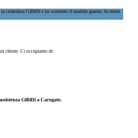
la centralina GiBiDi e ha sostituito il modulo guasto. In meno
gni cliente. Ci occupiamo di:
assistenza GiBiDi a Carugate.