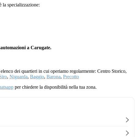
 è la specializzazione:
n automazioni a Carugate.
 elenco dei quartieri in cui operiamo regolarmente: Centro Storico,
Siro
,
Niguarda
,
Baggio
,
Barona
,
Precotto
atsapp
per chiedere la disponibilità nella tua zona.