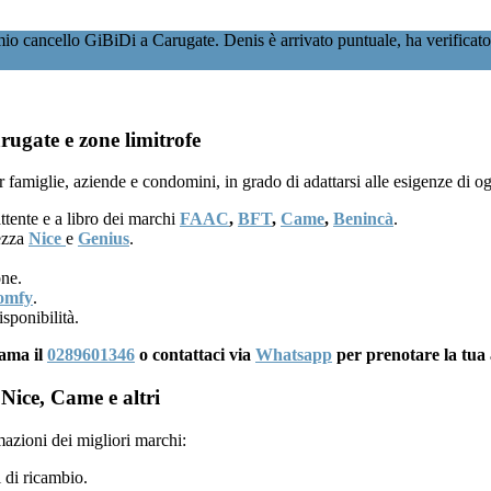
io cancello GiBiDi a Carugate. Denis è arrivato puntuale, ha verificato 
rugate e zone limitrofe
 famiglie, aziende e condomini, in grado di adattarsi alle esigenze di o
ttente e a libro dei marchi
FAAC
,
BFT
,
Came
,
Benincà
.
rezza
Nice
e
Genius
.
one.
omfy
.
sponibilità.
iama il
0289601346
o contattaci via
Whatsapp
per prenotare la tua 
Nice, Came e altri
mazioni dei migliori marchi:
 di ricambio.