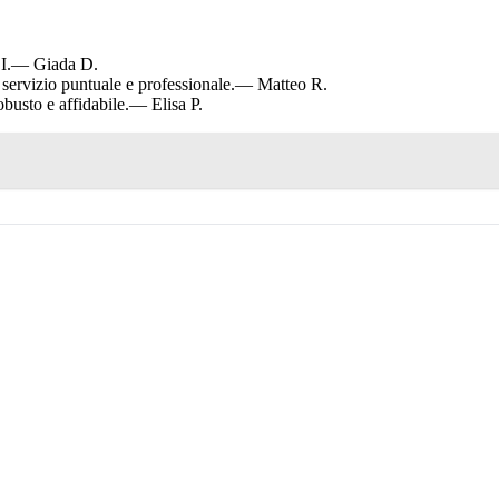
I.
— Giada D.
ervizio puntuale e professionale.
— Matteo R.
busto e affidabile.
— Elisa P.