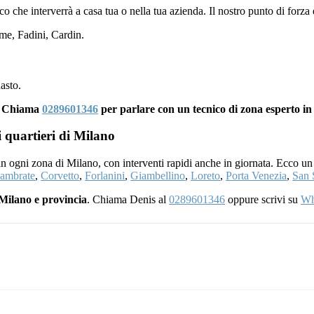
nico che interverrà a casa tua o nella tua azienda. Il nostro punto di forza
e, Fadini, Cardin.
asto.
i? Chiama
0289601346
per parlare con un tecnico di zona esperto i
i quartieri di Milano
 in ogni zona di Milano, con interventi rapidi anche in giornata. Ecco un
ambrate
,
Corvetto
,
Forlanini
,
Giambellino
,
Loreto
,
Porta Venezia
,
San 
Milano e provincia
. Chiama Denis al
0289601346
oppure scrivi su
Wh