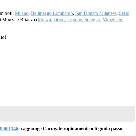
imitrofi:
Milano
,
Bellinzago Lombardo
,
San Donato Milanese
,
Sesto
 di Monza e Brianza (
Monza
,
Desio
,
Lissone
,
Seregno
,
Vimercate
,
to!
89601346
: raggiunge Carugate rapidamente o ti guida passo