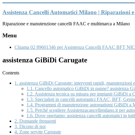
Vai
al
Assistenza Cancelli Automatici Milano | Riparazioni
contenuto
Riparazione e manutenzione cancelli FAAC e multimarca a Milano
Menu
Chiama 02 89601346 per Assistenza Cancelli FAAC BFT NIC
assistenza GiBiDi Carugate
Contents
1.
assistenza GiBiDi Carugate: interventi rapidi, manutenzioni 
1.1.
Cancello automatico GiBiDi in panne? assistenza GiB
1.2.
Assistenza tecnica su misura per impianti GiBiDi a C
1.3.
Specialisti in cancelli automatici FAAC, BFT, Genius
1.4.
Programmi di manutenzione automatismi GiBiDi a M
1.5.
Perché scegliere Assistenzacancellimilano.it per au
1.6.
Dove operiamo: assistenza cancelli automatici in tutti
2.
Domande frequenti
3.
Dicono di noi
4.
Zone servite Carugate