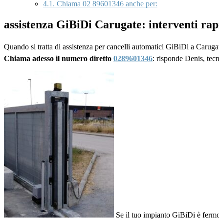
4.1.
Chiama 02 89601346 anche per:
assistenza GiBiDi Carugate: interventi ra
Quando si tratta di assistenza per cancelli automatici GiBiDi a Carugat
Chiama adesso il numero diretto
0289601346
: risponde Denis, tec
Se il tuo impianto GiBiDi è ferm