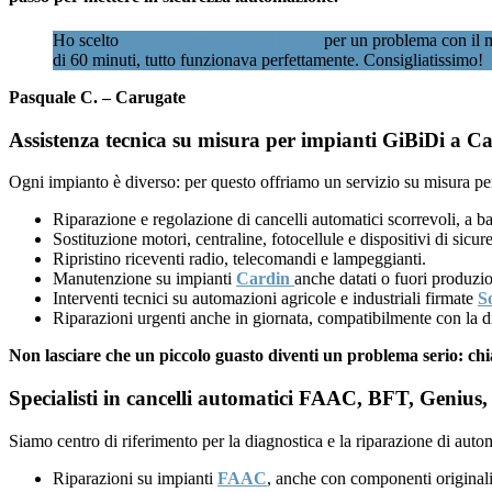
Ho scelto
Assistenzacancellimilano.it
per un problema con il m
di 60 minuti, tutto funzionava perfettamente. Consigliatissimo!
Pasquale C. – Carugate
Assistenza tecnica su misura per impianti GiBiDi a Ca
Ogni impianto è diverso: per questo offriamo un servizio su misura per
Riparazione e regolazione di cancelli automatici scorrevoli, a ba
Sostituzione motori, centraline, fotocellule e dispositivi di sicu
Ripristino riceventi radio, telecomandi e lampeggianti.
Manutenzione su impianti
Cardin
anche datati o fuori produzi
Interventi tecnici su automazioni agricole e industriali firmate
S
Riparazioni urgenti anche in giornata, compatibilmente con la di
Non lasciare che un piccolo guasto diventi un problema serio: ch
Specialisti in cancelli automatici FAAC, BFT, Genius, 
Siamo centro di riferimento per la diagnostica e la riparazione di auto
Riparazioni su impianti
FAAC
, anche con componenti originali