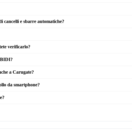
di cancelli e sbarre automatiche?
ete verificarlo?
IBIDI?
 anche a Carugate?
rollo da smartphone?
te?