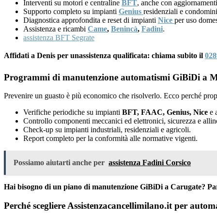
Interventi su motori e centraline
BFT
, anche con aggiornamenti
Supporto completo su impianti
Genius
residenziali e condomini
Diagnostica approfondita e reset di impianti
Nice
per uso domes
Assistenza e ricambi
Came
,
Benincà
,
Fadini
.
assistenza BFT Segrate
Affidati a Denis per unassistenza qualificata: chiama subito il
028
Programmi di manutenzione automatismi GiBiDi a Mi
Prevenire un guasto è più economico che risolverlo. Ecco perché prop
Verifiche periodiche su impianti
BFT, FAAC, Genius, Nice
e a
Controllo componenti meccanici ed elettronici, sicurezza e alli
Check-up su impianti industriali, residenziali e agricoli.
Report completo per la conformità alle normative vigenti.
Possiamo aiutarti anche per
assistenza Fadini Corsico
Hai bisogno di un piano di manutenzione GiBiDi a Carugate? Pa
Perché scegliere Assistenzacancellimilano.it per auto