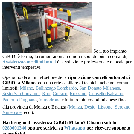
Se il tuo impianto
GiBiDi è fermo, fa rumori anomali o non risponde più ai comandi,
Assistenzacancellimilano.it
è la soluzione professionale e locale per
interventi tempestivi.
Operiamo da anni nel settore della
riparazione cancelli automatici
GiBiDi a Milano
, con una rete capillare di tecnici anche nei comuni
limitrofi:
Milano
,
Bellinzago Lombardo
,
San Donato Milanese
,
Sesto San Giovanni
,
Rho
,
Corsico
,
Rozzano
,
Cinisello Balsamo
,
Paderno Dugnano
,
Vimodrone
e in tutto lhinterland milanese fino
alla provincia di Monza e Brianza (
Monza
,
Desio
,
Lissone
,
Seregno
,
Vimercate
, ecc.).
Hai bisogno di assistenza GiBiDi Milano? Chiama subito
0289601346
oppure scrivici su
Whatsapp
per ricevere supporto
immediato!