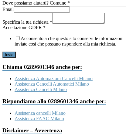
Dove possiamo aiutarti? Comune
*
Email
Comune
sociale
Specifica la tua richiesta
*
GDPR
Accettazione GDPR
*
Acconsento a che questo sito conservi le informazioni
inviate così che possano rispondere alla mia richiesta.
Invia
Chiama 0289601346 anche per:
Assistenza Automazioni Cancelli Milano
Assistenza Cancelli Automatici Milano
Assistenza Cancelli Milano
Rispondiamo allo 0289601346 anche per:
Assistenza cancelli Milano
Assistenza FAAC Milano
Disclaimer – Avvertenza