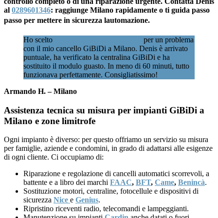
controllo completo o di una riparazione urgente. Contatta Denis
al
0289601346
: raggiunge Milano rapidamente o ti guida passo
passo per mettere in sicurezza lautomazione.
Ho scelto
Assistenzacancellimilano.it
per un problema
con il mio cancello GiBiDi a Milano. Denis è arrivato
puntuale, ha verificato la centralina GiBiDi e ha
sostituito il modulo guasto. In meno di 60 minuti, tutto
funzionava perfettamente. Consigliatissimo!
Armando H. – Milano
Assistenza tecnica su misura per impianti GiBiDi a
Milano e zone limitrofe
Ogni impianto è diverso: per questo offriamo un servizio su misura
per famiglie, aziende e condomini, in grado di adattarsi alle esigenze
di ogni cliente. Ci occupiamo di:
Riparazione e regolazione di cancelli automatici scorrevoli, a
battente e a libro dei marchi
FAAC
,
BFT
,
Came
,
Benincà
.
Sostituzione motori, centraline, fotocellule e dispositivi di
sicurezza
Nice
e
Genius
.
Ripristino riceventi radio, telecomandi e lampeggianti.
Manutenzione su impianti
Cardin
anche datati o fuori