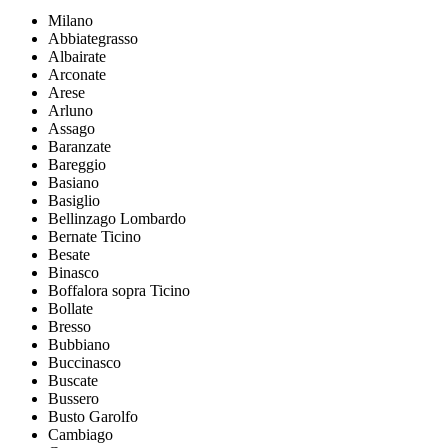
Milano
Abbiategrasso
Albairate
Arconate
Arese
Arluno
Assago
Baranzate
Bareggio
Basiano
Basiglio
Bellinzago Lombardo
Bernate Ticino
Besate
Binasco
Boffalora sopra Ticino
Bollate
Bresso
Bubbiano
Buccinasco
Buscate
Bussero
Busto Garolfo
Cambiago