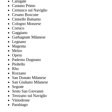
Carugate
Castano Primo
Cernusco sul Naviglio
Cesano Boscone
Cinisello Balsamo
Cologno Monzese
Corsico
Gaggiano
Garbagnate Milanese
Legnano
Magenta
Melzo
Opera
Paderno Dugnano
Pioltello
Rho
Rozzano
San Donato Milanese
San Giuliano Milanese
Segrate
Sesto San Giovanni
Trezzano sul Naviglio
Vimodrone
Parabiago