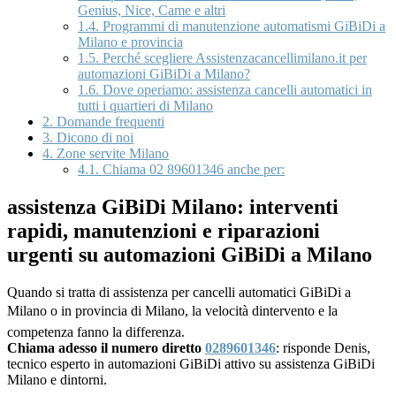
Genius, Nice, Came e altri
1.4.
Programmi di manutenzione automatismi GiBiDi a
Milano e provincia
1.5.
Perché scegliere Assistenzacancellimilano.it per
automazioni GiBiDi a Milano?
1.6.
Dove operiamo: assistenza cancelli automatici in
tutti i quartieri di Milano
2.
Domande frequenti
3.
Dicono di noi
4.
Zone servite Milano
4.1.
Chiama 02 89601346 anche per:
assistenza GiBiDi Milano: interventi
rapidi, manutenzioni e riparazioni
urgenti su automazioni GiBiDi a Milano
Quando si tratta di assistenza per cancelli automatici GiBiDi a
Milano o in provincia di Milano, la velocità dintervento e la
competenza fanno la differenza.
Chiama adesso il numero diretto
0289601346
: risponde Denis,
tecnico esperto in automazioni GiBiDi attivo su assistenza GiBiDi
Milano e dintorni.