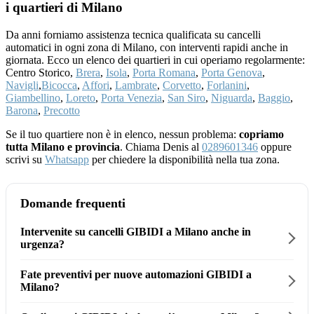
i quartieri di Milano
Da anni forniamo assistenza tecnica qualificata su cancelli
automatici in ogni zona di Milano, con interventi rapidi anche in
giornata. Ecco un elenco dei quartieri in cui operiamo regolarmente:
Centro Storico,
Brera
,
Isola
,
Porta Romana
,
Porta Genova
,
Navigli
,
Bicocca
,
Affori
,
Lambrate
,
Corvetto
,
Forlanini
,
Giambellino
,
Loreto
,
Porta Venezia
,
San Siro
,
Niguarda
,
Baggio
,
Barona
,
Precotto
Se il tuo quartiere non è in elenco, nessun problema:
copriamo
tutta Milano e provincia
. Chiama Denis al
0289601346
oppure
scrivi su
Whatsapp
per chiedere la disponibilità nella tua zona.
Domande frequenti
Intervenite su cancelli GIBIDI a Milano anche in
urgenza?
Fate preventivi per nuove automazioni GIBIDI a
Milano?