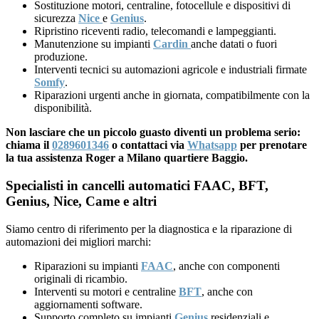
Sostituzione motori, centraline, fotocellule e dispositivi di
sicurezza
Nice
e
Genius
.
Ripristino riceventi radio, telecomandi e lampeggianti.
Manutenzione su impianti
Cardin
anche datati o fuori
produzione.
Interventi tecnici su automazioni agricole e industriali firmate
Somfy
.
Riparazioni urgenti anche in giornata, compatibilmente con la
disponibilità.
Non lasciare che un piccolo guasto diventi un problema serio:
chiama il
0289601346
o contattaci via
Whatsapp
per prenotare
la tua assistenza Roger a Milano quartiere Baggio.
Specialisti in cancelli automatici FAAC, BFT,
Genius, Nice, Came e altri
Siamo centro di riferimento per la diagnostica e la riparazione di
automazioni dei migliori marchi:
Riparazioni su impianti
FAAC
, anche con componenti
originali di ricambio.
Interventi su motori e centraline
BFT
, anche con
aggiornamenti software.
Supporto completo su impianti
Genius
residenziali e