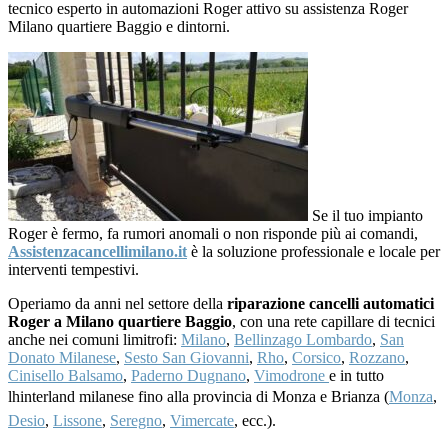
tecnico esperto in automazioni Roger attivo su assistenza Roger
Milano quartiere Baggio e dintorni.
Se il tuo impianto
Roger è fermo, fa rumori anomali o non risponde più ai comandi,
Assistenzacancellimilano.it
è la soluzione professionale e locale per
interventi tempestivi.
Operiamo da anni nel settore della
riparazione cancelli automatici
Roger a Milano quartiere Baggio
, con una rete capillare di tecnici
anche nei comuni limitrofi:
Milano
,
Bellinzago Lombardo
,
San
Donato Milanese
,
Sesto San Giovanni
,
Rho
,
Corsico
,
Rozzano
,
Cinisello Balsamo
,
Paderno Dugnano
,
Vimodrone
e in tutto
lhinterland milanese fino alla provincia di Monza e Brianza (
Monza
,
Desio
,
Lissone
,
Seregno
,
Vimercate
, ecc.).