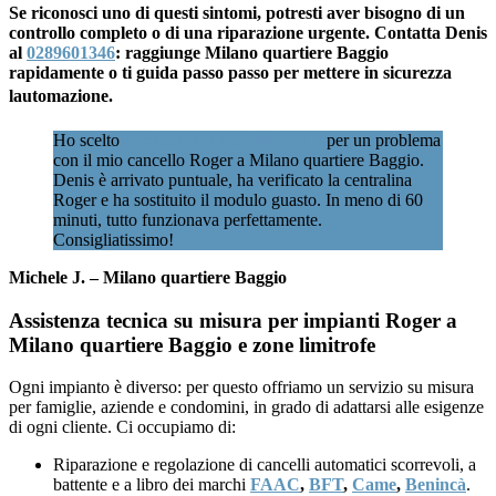
Se riconosci uno di questi sintomi, potresti aver bisogno di un
controllo completo o di una riparazione urgente. Contatta Denis
al
0289601346
: raggiunge Milano quartiere Baggio
rapidamente o ti guida passo passo per mettere in sicurezza
lautomazione.
Ho scelto
Assistenzacancellimilano.it
per un problema
con il mio cancello Roger a Milano quartiere Baggio.
Denis è arrivato puntuale, ha verificato la centralina
Roger e ha sostituito il modulo guasto. In meno di 60
minuti, tutto funzionava perfettamente.
Consigliatissimo!
Michele J. – Milano quartiere Baggio
Assistenza tecnica su misura per impianti Roger a
Milano quartiere Baggio e zone limitrofe
Ogni impianto è diverso: per questo offriamo un servizio su misura
per famiglie, aziende e condomini, in grado di adattarsi alle esigenze
di ogni cliente. Ci occupiamo di:
Riparazione e regolazione di cancelli automatici scorrevoli, a
battente e a libro dei marchi
FAAC
,
BFT
,
Came
,
Benincà
.