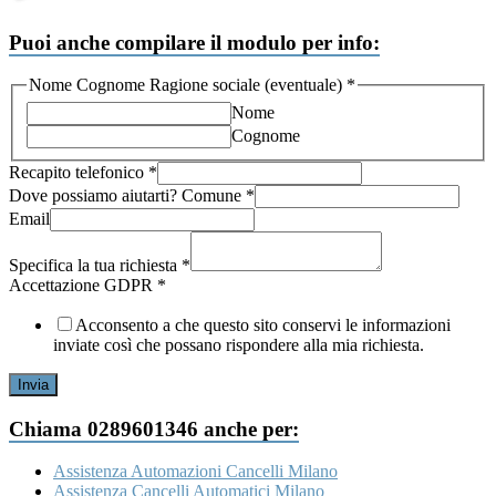
Puoi anche compilare il modulo per info:
Nome Cognome Ragione sociale (eventuale)
*
Nome
Cognome
Recapito telefonico
*
richiesta
Dove possiamo aiutarti? Comune
*
Dove
Email
la
Specifica la tua richiesta
*
Accettazione GDPR
*
Acconsento a che questo sito conservi le informazioni
inviate così che possano rispondere alla mia richiesta.
Invia
Chiama 0289601346 anche per:
Assistenza Automazioni Cancelli Milano
Assistenza Cancelli Automatici Milano