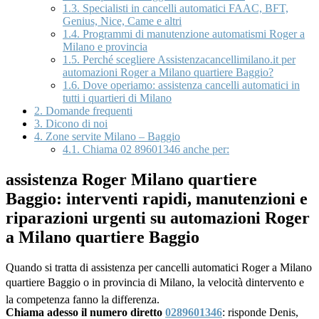
1.3.
Specialisti in cancelli automatici FAAC, BFT,
Genius, Nice, Came e altri
1.4.
Programmi di manutenzione automatismi Roger a
Milano e provincia
1.5.
Perché scegliere Assistenzacancellimilano.it per
automazioni Roger a Milano quartiere Baggio?
1.6.
Dove operiamo: assistenza cancelli automatici in
tutti i quartieri di Milano
2.
Domande frequenti
3.
Dicono di noi
4.
Zone servite Milano – Baggio
4.1.
Chiama 02 89601346 anche per:
assistenza Roger Milano quartiere
Baggio: interventi rapidi, manutenzioni e
riparazioni urgenti su automazioni Roger
a Milano quartiere Baggio
Quando si tratta di assistenza per cancelli automatici Roger a Milano
quartiere Baggio o in provincia di Milano, la velocità dintervento e
la competenza fanno la differenza.
Chiama adesso il numero diretto
0289601346
: risponde Denis,