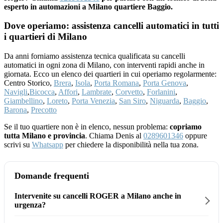
esperto in automazioni a Milano quartiere Baggio.
Dove operiamo: assistenza cancelli automatici in tutti
i quartieri di Milano
Da anni forniamo assistenza tecnica qualificata su cancelli
automatici in ogni zona di Milano, con interventi rapidi anche in
giornata. Ecco un elenco dei quartieri in cui operiamo regolarmente:
Centro Storico,
Brera
,
Isola
,
Porta Romana
,
Porta Genova
,
Navigli
,
Bicocca
,
Affori
,
Lambrate
,
Corvetto
,
Forlanini
,
Giambellino
,
Loreto
,
Porta Venezia
,
San Siro
,
Niguarda
,
Baggio
,
Barona
,
Precotto
Se il tuo quartiere non è in elenco, nessun problema:
copriamo
tutta Milano e provincia
. Chiama Denis al
0289601346
oppure
scrivi su
Whatsapp
per chiedere la disponibilità nella tua zona.
Domande frequenti
Intervenite su cancelli ROGER a Milano anche in
urgenza?