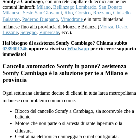
Somfy a Cambiago
, con una rete capillare di tecnici anche nei
comuni limitrofi:
Milano
,
Bellinzago Lombardo
,
San Donato
Milanese
,
Sesto San Giovanni
,
Rho
,
Corsico
,
Rozzano
,
Cinisello
Balsamo
,
Paderno Dugnano
,
Vimodrone
e in tutto lhinterland
milanese fino alla provincia di Monza e Brianza (
Monza
,
Desio
,
Lissone
,
Seregno
,
Vimercate
, ecc.).
Hai bisogno di assistenza Somfy Cambiago? Chiama subito
0289601346
oppure scrivici su
Whatsapp
per ricevere supporto
immediato!
Cancello automatico Somfy in panne? assistenza
Somfy Cambiago è la soluzione per te a Milano e
provincia
Ogni settimana aiutiamo decine di clienti in tutta larea metropolitana
milanese con problemi comuni come:
Blocco del cancello Somfy a Cambiago, sia scorrevole che a
battente.
Motore che non parte o si arresta durante lapertura o la
chiusura.
Centralina elettronica danneggiata o mal configurata.