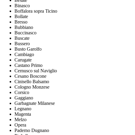
Besate
Binasco
Boffalora sopra Ticino
Bollate
Bresso
Bubbiano
Buccinasco
Buscate
Bussero
Busto Garolfo
Cambiago
Carugate
Castano Primo
Cernusco sul Naviglio
Cesano Boscone
Cinisello Balsamo
Cologno Monzese
Corsico
Gaggiano
Garbagnate Milanese
Legnano
Magenta
Melzo
Opera
Paderno Dugnano