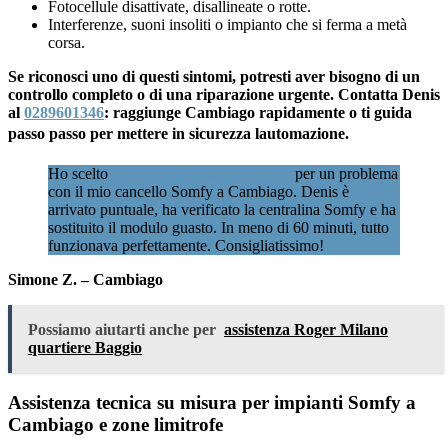
Fotocellule disattivate, disallineate o rotte.
Interferenze, suoni insoliti o impianto che si ferma a metà
corsa.
Se riconosci uno di questi sintomi, potresti aver bisogno di un
controllo completo o di una riparazione urgente. Contatta Denis
al
0289601346
: raggiunge Cambiago rapidamente o ti guida
passo passo per mettere in sicurezza lautomazione.
Ho scelto
Assistenzacancellimilano.it
per un problema
con il mio cancello Somfy a Cambiago. Denis è
arrivato puntuale, ha verificato la centralina Somfy e ha
sostituito il modulo guasto. In meno di 60 minuti, tutto
funzionava perfettamente. Consigliatissimo!
Simone Z. – Cambiago
Possiamo aiutarti anche per
assistenza Roger Milano
quartiere Baggio
Assistenza tecnica su misura per impianti Somfy a
Cambiago e zone limitrofe