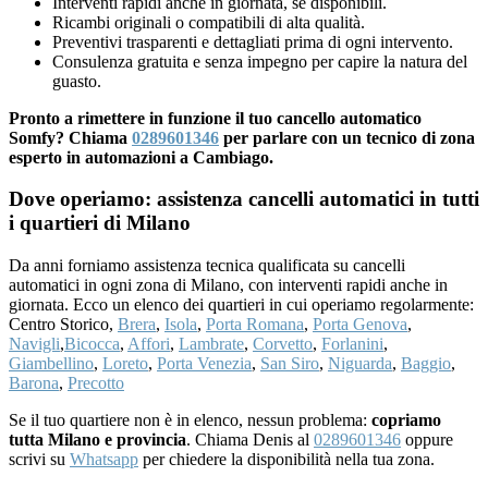
Interventi rapidi anche in giornata, se disponibili.
Ricambi originali o compatibili di alta qualità.
Preventivi trasparenti e dettagliati prima di ogni intervento.
Consulenza gratuita e senza impegno per capire la natura del
guasto.
Pronto a rimettere in funzione il tuo cancello automatico
Somfy? Chiama
0289601346
per parlare con un tecnico di zona
esperto in automazioni a Cambiago.
Dove operiamo: assistenza cancelli automatici in tutti
i quartieri di Milano
Da anni forniamo assistenza tecnica qualificata su cancelli
automatici in ogni zona di Milano, con interventi rapidi anche in
giornata. Ecco un elenco dei quartieri in cui operiamo regolarmente:
Centro Storico,
Brera
,
Isola
,
Porta Romana
,
Porta Genova
,
Navigli
,
Bicocca
,
Affori
,
Lambrate
,
Corvetto
,
Forlanini
,
Giambellino
,
Loreto
,
Porta Venezia
,
San Siro
,
Niguarda
,
Baggio
,
Barona
,
Precotto
Se il tuo quartiere non è in elenco, nessun problema:
copriamo
tutta Milano e provincia
. Chiama Denis al
0289601346
oppure
scrivi su
Whatsapp
per chiedere la disponibilità nella tua zona.