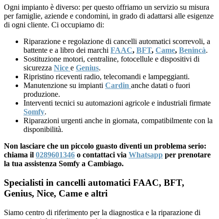
Ogni impianto è diverso: per questo offriamo un servizio su misura
per famiglie, aziende e condomini, in grado di adattarsi alle esigenze
di ogni cliente. Ci occupiamo di:
Riparazione e regolazione di cancelli automatici scorrevoli, a
battente e a libro dei marchi
FAAC
,
BFT
,
Came
,
Benincà
.
Sostituzione motori, centraline, fotocellule e dispositivi di
sicurezza
Nice
e
Genius
.
Ripristino riceventi radio, telecomandi e lampeggianti.
Manutenzione su impianti
Cardin
anche datati o fuori
produzione.
Interventi tecnici su automazioni agricole e industriali firmate
Somfy
.
Riparazioni urgenti anche in giornata, compatibilmente con la
disponibilità.
Non lasciare che un piccolo guasto diventi un problema serio:
chiama il
0289601346
o contattaci via
Whatsapp
per prenotare
la tua assistenza Somfy a Cambiago.
Specialisti in cancelli automatici FAAC, BFT,
Genius, Nice, Came e altri
Siamo centro di riferimento per la diagnostica e la riparazione di