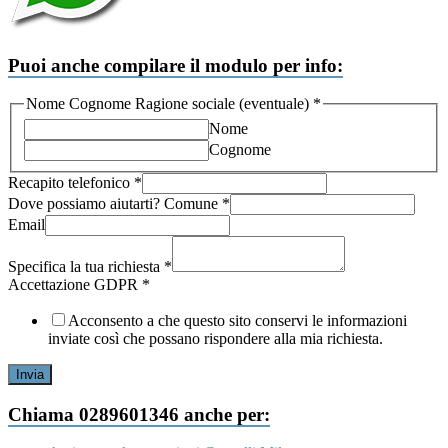
Puoi anche compilare il modulo per info:
Nome Cognome Ragione sociale (eventuale)
*
Nome
Cognome
Recapito telefonico
*
Dove possiamo aiutarti? Comune
*
Email
Specifica la tua richiesta
*
telefonico
Accettazione GDPR
*
Comune
Accettazione
Acconsento a che questo sito conservi le informazioni
inviate così che possano rispondere alla mia richiesta.
Invia
Chiama 0289601346 anche per: