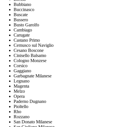
Bubbiano
Buccinasco
Buscate
Bussero
Busto Garolfo
Cambiago
Carugate
Castano Primo
Cernusco sul Naviglio
Cesano Boscone
Cinisello Balsamo
Cologno Monzese
Corsico
Gaggiano
Garbagnate Milanese
Legnano
Magenta
Melzo
Opera
Paderno Dugnano
Pioltello
Rho
Rozzano
San Donato Milanese
San Giuliano Milanese