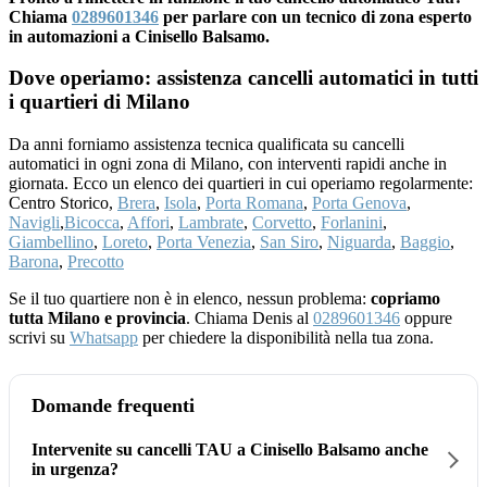
Chiama
0289601346
per parlare con un tecnico di zona esperto
in automazioni a Cinisello Balsamo.
Dove operiamo: assistenza cancelli automatici in tutti
i quartieri di Milano
Da anni forniamo assistenza tecnica qualificata su cancelli
automatici in ogni zona di Milano, con interventi rapidi anche in
giornata. Ecco un elenco dei quartieri in cui operiamo regolarmente:
Centro Storico,
Brera
,
Isola
,
Porta Romana
,
Porta Genova
,
Navigli
,
Bicocca
,
Affori
,
Lambrate
,
Corvetto
,
Forlanini
,
Giambellino
,
Loreto
,
Porta Venezia
,
San Siro
,
Niguarda
,
Baggio
,
Barona
,
Precotto
Se il tuo quartiere non è in elenco, nessun problema:
copriamo
tutta Milano e provincia
. Chiama Denis al
0289601346
oppure
scrivi su
Whatsapp
per chiedere la disponibilità nella tua zona.
Domande frequenti
Intervenite su cancelli TAU a Cinisello Balsamo anche
in urgenza?