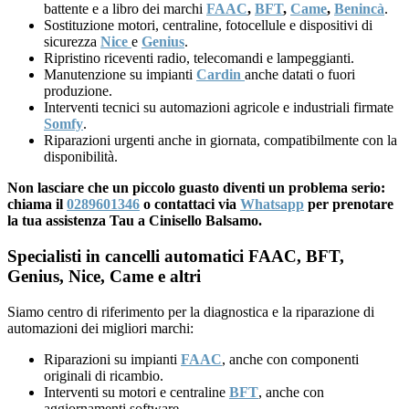
battente e a libro dei marchi
FAAC
,
BFT
,
Came
,
Benincà
.
Sostituzione motori, centraline, fotocellule e dispositivi di
sicurezza
Nice
e
Genius
.
Ripristino riceventi radio, telecomandi e lampeggianti.
Manutenzione su impianti
Cardin
anche datati o fuori
produzione.
Interventi tecnici su automazioni agricole e industriali firmate
Somfy
.
Riparazioni urgenti anche in giornata, compatibilmente con la
disponibilità.
Non lasciare che un piccolo guasto diventi un problema serio:
chiama il
0289601346
o contattaci via
Whatsapp
per prenotare
la tua assistenza Tau a Cinisello Balsamo.
Specialisti in cancelli automatici FAAC, BFT,
Genius, Nice, Came e altri
Siamo centro di riferimento per la diagnostica e la riparazione di
automazioni dei migliori marchi:
Riparazioni su impianti
FAAC
, anche con componenti
originali di ricambio.
Interventi su motori e centraline
BFT
, anche con
aggiornamenti software.