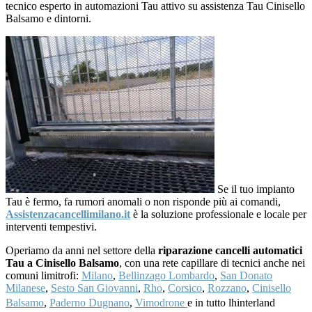
tecnico esperto in automazioni Tau attivo su assistenza Tau Cinisello
Balsamo e dintorni.
Se il tuo impianto
Tau è fermo, fa rumori anomali o non risponde più ai comandi,
Assistenzacancellimilano.it
è la soluzione professionale e locale per
interventi tempestivi.
Operiamo da anni nel settore della
riparazione cancelli automatici
Tau a Cinisello Balsamo
, con una rete capillare di tecnici anche nei
comuni limitrofi:
Milano
,
Bellinzago Lombardo
,
San Donato
Milanese
,
Sesto San Giovanni
,
Rho
,
Corsico
,
Rozzano
,
Cinisello
Balsamo
,
Paderno Dugnano
,
Vimodrone
e in tutto lhinterland