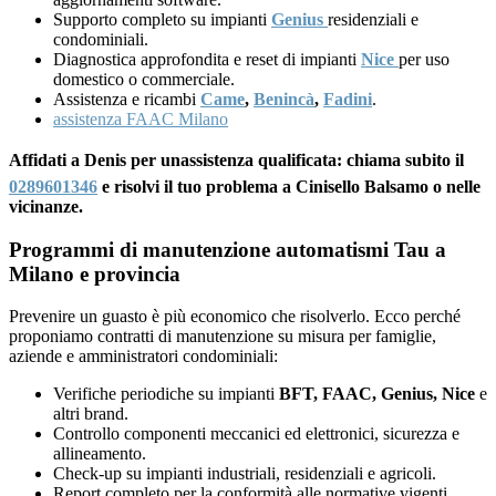
Supporto completo su impianti
Genius
residenziali e
condominiali.
Diagnostica approfondita e reset di impianti
Nice
per uso
domestico o commerciale.
Assistenza e ricambi
Came
,
Benincà
,
Fadini
.
assistenza FAAC Milano
Affidati a Denis per unassistenza qualificata: chiama subito il
0289601346
e risolvi il tuo problema a Cinisello Balsamo o nelle
vicinanze.
Programmi di manutenzione automatismi Tau a
Milano e provincia
Prevenire un guasto è più economico che risolverlo. Ecco perché
proponiamo contratti di manutenzione su misura per famiglie,
aziende e amministratori condominiali:
Verifiche periodiche su impianti
BFT, FAAC, Genius, Nice
e
altri brand.
Controllo componenti meccanici ed elettronici, sicurezza e
allineamento.
Check-up su impianti industriali, residenziali e agricoli.
Report completo per la conformità alle normative vigenti.