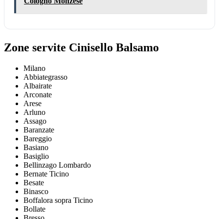
Cologno Monzese
Zone servite Cinisello Balsamo
Milano
Abbiategrasso
Albairate
Arconate
Arese
Arluno
Assago
Baranzate
Bareggio
Basiano
Basiglio
Bellinzago Lombardo
Bernate Ticino
Besate
Binasco
Boffalora sopra Ticino
Bollate
Bresso