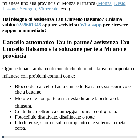
milanese fino alla provincia di Monza e Brianza (
Monza
,
Desio
,
Lissone
,
Seregno
,
Vimercate
, ecc.).
Hai bisogno di assistenza Tau Cinisello Balsamo? Chiama
subito
0289601346
oppure scrivici su
Whatsapp
per ricevere
supporto immediato!
Cancello automatico Tau in panne? assistenza Tau
Cinisello Balsamo è la soluzione per te a Milano e
provincia
Ogni settimana aiutiamo decine di clienti in tutta larea metropolitana
milanese con problemi comuni come:
Blocco del cancello Tau a Cinisello Balsamo, sia scorrevole
che a battente.
Motore che non parte o si arresta durante lapertura o la
chiusura.
Centralina elettronica danneggiata o mal configurata.
Fotocellule disattivate, disallineate o rotte.
Interferenze, suoni insoliti o impianto che si ferma a metà
corsa.