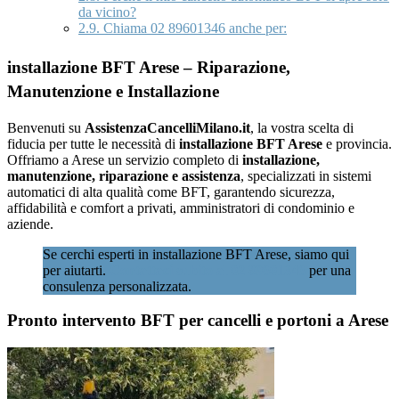
da vicino?
2.9.
Chiama 02 89601346 anche per:
installazione BFT Arese – Riparazione,
Manutenzione e Installazione
Benvenuti su
AssistenzaCancelliMilano.it
, la vostra scelta di
fiducia per tutte le necessità di
installazione BFT Arese
e provincia.
Offriamo a Arese un servizio completo di
installazione,
manutenzione, riparazione e assistenza
, specializzati in sistemi
automatici di alta qualità come BFT, garantendo sicurezza,
affidabilità e comfort a privati, amministratori di condominio e
aziende.
Se cerchi esperti in installazione BFT Arese, siamo qui
per aiutarti.
Contattaci subito al 02 89601346
per una
consulenza personalizzata.
Pronto intervento BFT per cancelli e portoni a Arese