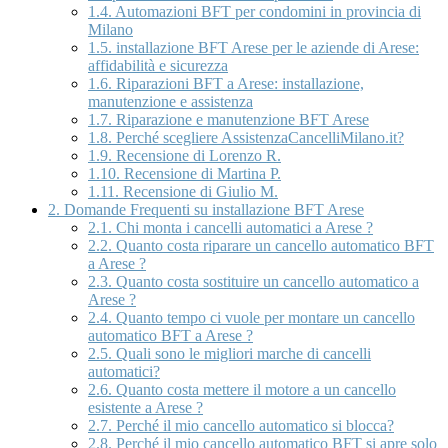
1.4.
Automazioni BFT per condomini in provincia di
Milano
1.5.
installazione BFT Arese per le aziende di Arese:
affidabilità e sicurezza
1.6.
Riparazioni BFT a Arese: installazione,
manutenzione e assistenza
1.7.
Riparazione e manutenzione BFT Arese
1.8.
Perché scegliere AssistenzaCancelliMilano.it?
1.9.
Recensione di Lorenzo R.
1.10.
Recensione di Martina P.
1.11.
Recensione di Giulio M.
2.
Domande Frequenti su installazione BFT Arese
2.1.
Chi monta i cancelli automatici a Arese ?
2.2.
Quanto costa riparare un cancello automatico BFT
a Arese ?
2.3.
Quanto costa sostituire un cancello automatico a
Arese ?
2.4.
Quanto tempo ci vuole per montare un cancello
automatico BFT a Arese ?
2.5.
Quali sono le migliori marche di cancelli
automatici?
2.6.
Quanto costa mettere il motore a un cancello
esistente a Arese ?
2.7.
Perché il mio cancello automatico si blocca?
2.8.
Perché il mio cancello automatico BFT si apre solo