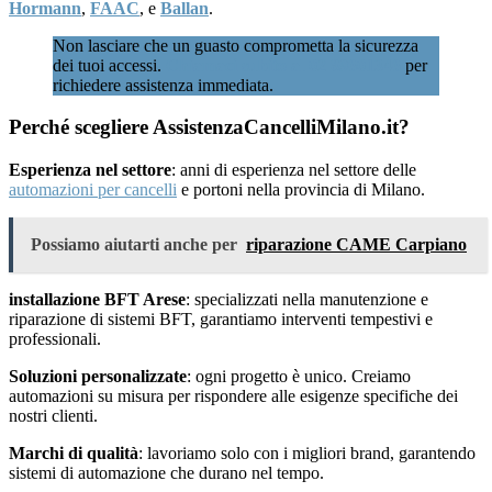
Hormann
,
FAAC
, e
Ballan
.
Non lasciare che un guasto comprometta la sicurezza
dei tuoi accessi.
Chiamaci subito al 02 89601346
per
richiedere assistenza immediata.
Perché scegliere AssistenzaCancelliMilano.it?
Esperienza nel settore
: anni di esperienza nel settore delle
automazioni per cancelli
e portoni nella provincia di Milano.
Possiamo aiutarti anche per
riparazione CAME Carpiano
installazione BFT Arese
: specializzati nella manutenzione e
riparazione di sistemi BFT, garantiamo interventi tempestivi e
professionali.
Soluzioni personalizzate
: ogni progetto è unico. Creiamo
automazioni su misura per rispondere alle esigenze specifiche dei
nostri clienti.
Marchi di qualità
: lavoriamo solo con i migliori brand, garantendo
sistemi di automazione che durano nel tempo.