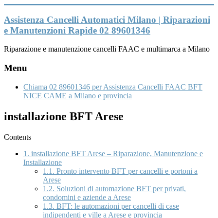
Vai
al
Assistenza Cancelli Automatici Milano | Riparazioni
contenuto
e Manutenzioni Rapide 02 89601346
Riparazione e manutenzione cancelli FAAC e multimarca a Milano
Menu
Chiama 02 89601346 per Assistenza Cancelli FAAC BFT
NICE CAME a Milano e provincia
installazione BFT Arese
Contents
1.
installazione BFT Arese – Riparazione, Manutenzione e
Installazione
1.1.
Pronto intervento BFT per cancelli e portoni a
Arese
1.2.
Soluzioni di automazione BFT per privati,
condomini e aziende a Arese
1.3.
BFT: le automazioni per cancelli di case
indipendenti e ville a Arese e provincia