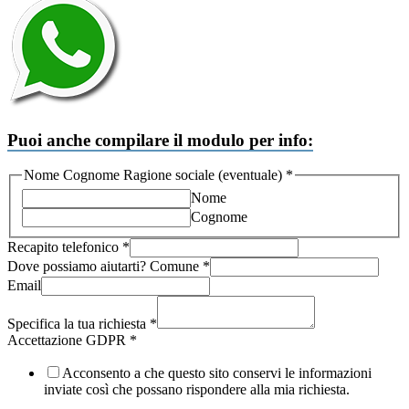
Puoi anche compilare il modulo per info:
Nome Cognome Ragione sociale (eventuale)
*
Nome
Cognome
Recapito telefonico
*
(eventuale)
Dove possiamo aiutarti? Comune
*
aiutarti?
Email
Ragione
Specifica la tua richiesta
*
Accettazione GDPR
*
Acconsento a che questo sito conservi le informazioni
inviate così che possano rispondere alla mia richiesta.