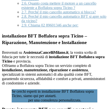
2.6.
Quanto costa mettere il motore a un cancello
esistente a Boffalora sopra Ticino ?
2.7.
Perché il mio cancello automatico si blocca?
2.8.
Perché il mio cancello automatico BFT si apre solo
da vicino?
2.9.
Chiama 02 89601346 anche per:
installazione BFT Boffalora sopra Ticino –
Riparazione, Manutenzione e Installazione
Benvenuti su
AssistenzaCancelliMilano.it
, la vostra scelta di
fiducia per tutte le necessità di
installazione BFT Boffalora sopra
Ticino
e provincia.
Offriamo a Boffalora sopra Ticino un servizio completo di
installazione, manutenzione, riparazione e assistenza
,
specializzati in sistemi automatici di alta qualità come BFT,
garantendo sicurezza, affidabilità e comfort a privati, amministratori
di condominio e aziende.
Se cerchi esperti in installazione BFT Boffalora sopra
Ticino, siamo qui per aiutarti.
Contattaci subito al 02
89601346
per una consulenza personalizzata.