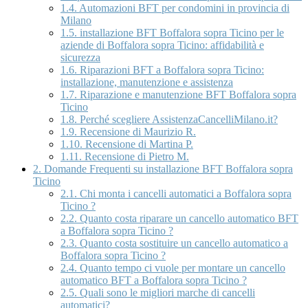
1.4.
Automazioni BFT per condomini in provincia di
Milano
1.5.
installazione BFT Boffalora sopra Ticino per le
aziende di Boffalora sopra Ticino: affidabilità e
sicurezza
1.6.
Riparazioni BFT a Boffalora sopra Ticino:
installazione, manutenzione e assistenza
1.7.
Riparazione e manutenzione BFT Boffalora sopra
Ticino
1.8.
Perché scegliere AssistenzaCancelliMilano.it?
1.9.
Recensione di Maurizio R.
1.10.
Recensione di Martina P.
1.11.
Recensione di Pietro M.
2.
Domande Frequenti su installazione BFT Boffalora sopra
Ticino
2.1.
Chi monta i cancelli automatici a Boffalora sopra
Ticino ?
2.2.
Quanto costa riparare un cancello automatico BFT
a Boffalora sopra Ticino ?
2.3.
Quanto costa sostituire un cancello automatico a
Boffalora sopra Ticino ?
2.4.
Quanto tempo ci vuole per montare un cancello
automatico BFT a Boffalora sopra Ticino ?
2.5.
Quali sono le migliori marche di cancelli
automatici?