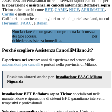
AssistenzaCancelliMilano.it offre un servizio rapido e affidabile per
la
riparazione e assistenza su cancelli automatici Boffalora sopra
Ticino
e altri marchi come
BFT
,
CAME
,
NICE
,
APRIMATIC
,
Cardin
e molti altri.
Collaboriamo anche con i migliori marchi di porte basculanti, tra cui
Hormann
,
FAAC
, e
Ballan
.
Non lasciare che un guasto comprometta la sicurezza
dei tuoi accessi.
Chiamaci subito al 02 89601346
per
richiedere assistenza immediata.
Perché scegliere AssistenzaCancelliMilano.it?
Esperienza nel settore
: anni di esperienza nel settore delle
automazioni per cancelli
e portoni nella provincia di Milano.
Possiamo aiutarti anche per
installazione FAAC Milano
Niguarda
installazione BFT Boffalora sopra Ticino
: specializzati nella
manutenzione e riparazione di sistemi BFT, garantiamo interventi
tempestivi e professionali.
Soluzioni personalizzate
: ogni progetto è unico. Creiamo