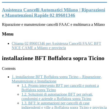
Vai
al
Assistenza Cancelli Automatici Milano | Riparazioni
contenuto
e Manutenzioni Rapide 02 89601346
Riparazione e manutenzione cancelli FAAC e multimarca a Milano
Menu
Chiama 02 89601346 per Assistenza Cancelli FAAC BFT
NICE CAME a Milano e provincia
installazione BFT Boffalora sopra Ticino
Contents
1.
installazione BFT Boffalora sopra Ticino – Riparazione,
Manutenzione e Installazione
1.1.
Pronto intervento BFT per cancelli e portoni a
Boffalora sopra Ticino
1.2.
Soluzioni di automazione BFT per privati,
condomini e aziende a Boffalora sopra Ticino
1.3.
BFT: le automazioni per cancelli di case
indipendenti e ville a Boffalora sopra Ticino e provincia