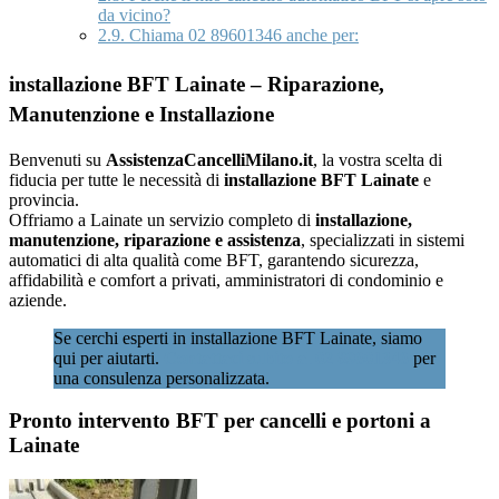
da vicino?
2.9.
Chiama 02 89601346 anche per:
installazione BFT Lainate – Riparazione,
Manutenzione e Installazione
Benvenuti su
AssistenzaCancelliMilano.it
, la vostra scelta di
fiducia per tutte le necessità di
installazione BFT Lainate
e
provincia.
Offriamo a Lainate un servizio completo di
installazione,
manutenzione, riparazione e assistenza
, specializzati in sistemi
automatici di alta qualità come BFT, garantendo sicurezza,
affidabilità e comfort a privati, amministratori di condominio e
aziende.
Se cerchi esperti in installazione BFT Lainate, siamo
qui per aiutarti.
Contattaci subito al 02 89601346
per
una consulenza personalizzata.
Pronto intervento BFT per cancelli e portoni a
Lainate