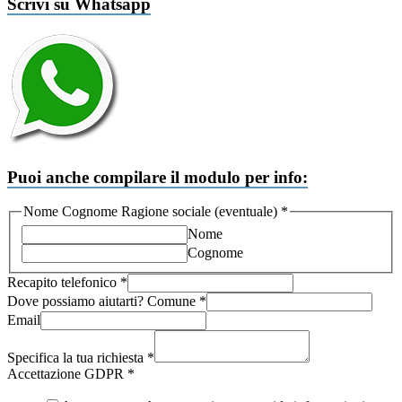
Scrivi su Whatsapp
Puoi anche compilare il modulo per info:
Nome Cognome Ragione sociale (eventuale)
*
Nome
Cognome
Recapito telefonico
*
Dove possiamo aiutarti? Comune
*
Email
Specifica la tua richiesta
*
Specifica
Accettazione GDPR
*
Dove