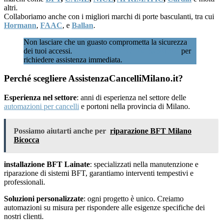
altri.
Collaboriamo anche con i migliori marchi di porte basculanti, tra cui
Hormann
,
FAAC
, e
Ballan
.
Non lasciare che un guasto comprometta la sicurezza
dei tuoi accessi.
Chiamaci subito al 02 89601346
per
richiedere assistenza immediata.
Perché scegliere AssistenzaCancelliMilano.it?
Esperienza nel settore
: anni di esperienza nel settore delle
automazioni per cancelli
e portoni nella provincia di Milano.
Possiamo aiutarti anche per
riparazione BFT Milano
Bicocca
installazione BFT Lainate
: specializzati nella manutenzione e
riparazione di sistemi BFT, garantiamo interventi tempestivi e
professionali.
Soluzioni personalizzate
: ogni progetto è unico. Creiamo
automazioni su misura per rispondere alle esigenze specifiche dei
nostri clienti.