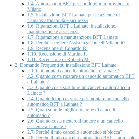
1.4.
Automazioni BFT per condomini in provincia di
Milano
1.5.
installazione BFT Lainate per le aziende di
Lainate: affidabilità e sicurezza
1.6.
Riparazioni BFT a Lainate: installazione,
manutenzione e assistenza
1.7.
Riparazione e manutenzione BFT Lainate
1.8.
Perché scegliere AssistenzaCancelliMilano.it?
1.9.
Recensione di Edoardo R.
1.10.
Recensione di Martina P.
1.11.
Recensione di Roberto M.
2.
Domande Frequenti su installazione BFT Lainate
2.1.
Chi monta i cancelli automatici a Lainate ?
2.2.
Quanto costa riparare un cancello automatico BFT
a Lainate ?
2.3.
Quanto costa sostituire un cancello automatico a
Lainate ?
2.4.
Quanto tempo ci vuole per montare un cancello
automatico BFT a Lainate ?
2.5.
Quali sono le migliori marche di cancelli
automatici?
2.6.
Quanto costa mettere il motore a un cancello
esistente a Lainate ?
2.7.
Perché il mio cancello automatico si blocca?
2.8.
Perché il mio cancello automatico BFT si apre solo