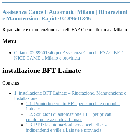
Vai
al
Assistenza Cancelli Automatici Milano | Riparazioni
contenuto
e Manutenzioni Rapide 02 89601346
Riparazione e manutenzione cancelli FAAC e multimarca a Milano
Menu
Chiama 02 89601346 per Assistenza Cancelli FAAC BFT
NICE CAME a Milano e provincia
installazione BFT Lainate
Contents
1.
installazione BFT Lainate – Riparazione, Manutenzione e
Installazione
1.1.
Pronto intervento BFT per cancelli e portoni a
Lainate
1.2.
Soluzioni di automazione BFT per privati,
condomini e aziende a Lainate
1.3.
BFT: le automazioni per cancelli di case
indipendenti e ville a Lainate e provincia