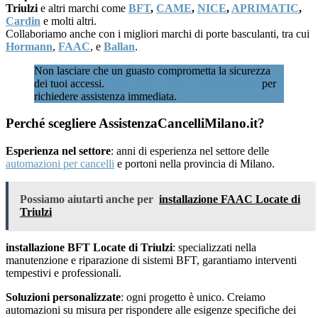
Triulzi
e altri marchi come
BFT
,
CAME
,
NICE
,
APRIMATIC
,
Cardin
e molti altri.
Collaboriamo anche con i migliori marchi di porte basculanti, tra cui
Hormann
,
FAAC
, e
Ballan
.
Non lasciare che un guasto comprometta la sicurezza
dei tuoi accessi.
Chiamaci subito al 02 89601346
per
richiedere assistenza immediata.
Perché scegliere AssistenzaCancelliMilano.it?
Esperienza nel settore
: anni di esperienza nel settore delle
automazioni per cancelli
e portoni nella provincia di Milano.
Possiamo aiutarti anche per
installazione FAAC Locate di
Triulzi
installazione BFT Locate di Triulzi
: specializzati nella
manutenzione e riparazione di sistemi BFT, garantiamo interventi
tempestivi e professionali.
Soluzioni personalizzate
: ogni progetto è unico. Creiamo
automazioni su misura per rispondere alle esigenze specifiche dei