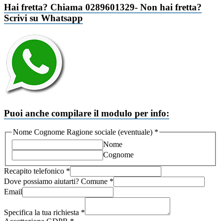
Hai fretta? Chiama 0289601329- Non hai fretta?
Scrivi su Whatsapp
Puoi anche compilare il modulo per info:
Nome Cognome Ragione sociale (eventuale)
*
Nome
Cognome
Dove
Recapito telefonico
*
tua
Dove possiamo aiutarti? Comune
*
possiamo
Email
Specifica la tua richiesta
*