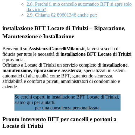
2.8.
Perché il mio cancello automatico BFT si apre solo
da vicino?
2.9.
Chiama 02 89601346 anche per:
installazione BFT Locate di Triulzi – Riparazione,
Manutenzione e Installazione
Benvenuti su
AssistenzaCancelliMilano.it
, la vostra scelta di
fiducia per tutte le necessità di
installazione BFT Locate di Triulzi
e provincia.
Offriamo a Locate di Triulzi un servizio completo di
installazione,
manutenzione, riparazione e assistenza
, specializzati in sistemi
automatici di alta qualità come BFT, garantendo sicurezza,
affidabilità e comfort a privati, amministratori di condominio e
aziende.
Se cerchi esperti in installazione BFT Locate di Triulzi,
siamo qui per aiutarti.
Contattaci subito al 02
89601346
per una consulenza personalizzata.
Pronto intervento BFT per cancelli e portoni a
Locate di Triulzi