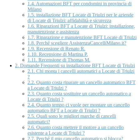
1.4.
Automazioni BFT per condomini in provincia di
Milano
1.5.
installazione BFT Locate di Triulzi per le aziende
di Locate di Triulzi: affidabilità e sicurezza
1.6.
Riparazioni BFT a Locate di Triulzi: installazione,
manutenzione e assistenza
1.7.
Riparazione e manutenzione BFT Locate di Triulzi
1.8.
Perché scegliere AssistenzaCancelliMilano.it?
1.9.
Recensione di Renato R.
1.10.
Recensione di Martina P.
1.11.
Recensione di Thomas M.
2.
Domande Frequenti su installazione BFT Locate di Triulzi
2.1.
Chi monta i cancelli automatici a Locate di Triulzi
?
2.2.
Quanto costa riparare un cancello automatico BFT
a Locate di Triulzi ?
2.3.
Quanto costa sostituire un cancello automatico a
Locate di Triulzi ?
2.4.
Quanto tempo ci vuole per montare un cancello
automatico BFT a Locate di Triulzi ?
2.5.
Quali sono le migliori marche di cancelli
automatici?
2.6.
Quanto costa mettere il motore a un cancello
esistente a Locate di Triulzi ?
2.7.
Perché il mio cancello automatico si blocca?