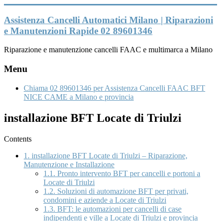
Vai
al
Assistenza Cancelli Automatici Milano | Riparazioni
contenuto
e Manutenzioni Rapide 02 89601346
Riparazione e manutenzione cancelli FAAC e multimarca a Milano
Menu
Chiama 02 89601346 per Assistenza Cancelli FAAC BFT
NICE CAME a Milano e provincia
installazione BFT Locate di Triulzi
Contents
1.
installazione BFT Locate di Triulzi – Riparazione,
Manutenzione e Installazione
1.1.
Pronto intervento BFT per cancelli e portoni a
Locate di Triulzi
1.2.
Soluzioni di automazione BFT per privati,
condomini e aziende a Locate di Triulzi
1.3.
BFT: le automazioni per cancelli di case
indipendenti e ville a Locate di Triulzi e provincia