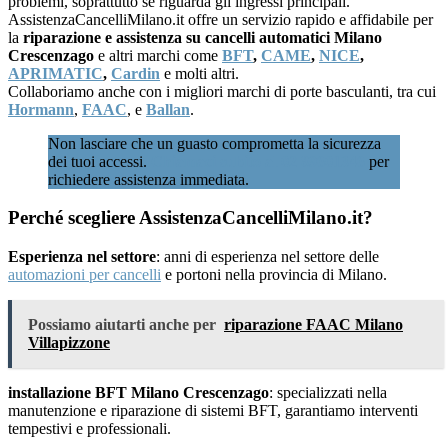
problemi, soprattutto se riguarda gli ingressi principali.
AssistenzaCancelliMilano.it offre un servizio rapido e affidabile per
la
riparazione e assistenza su cancelli automatici Milano
Crescenzago
e altri marchi come
BFT
,
CAME
,
NICE
,
APRIMATIC
,
Cardin
e molti altri.
Collaboriamo anche con i migliori marchi di porte basculanti, tra cui
Hormann
,
FAAC
, e
Ballan
.
Non lasciare che un guasto comprometta la sicurezza
dei tuoi accessi.
Chiamaci subito al 02 89601346
per
richiedere assistenza immediata.
Perché scegliere AssistenzaCancelliMilano.it?
Esperienza nel settore
: anni di esperienza nel settore delle
automazioni per cancelli
e portoni nella provincia di Milano.
Possiamo aiutarti anche per
riparazione FAAC Milano
Villapizzone
installazione BFT Milano Crescenzago
: specializzati nella
manutenzione e riparazione di sistemi BFT, garantiamo interventi
tempestivi e professionali.