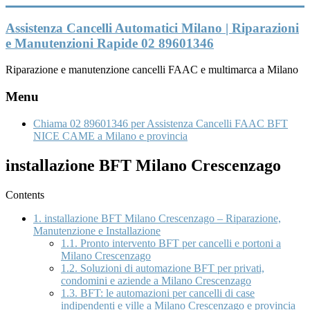
Vai
al
Assistenza Cancelli Automatici Milano | Riparazioni
contenuto
e Manutenzioni Rapide 02 89601346
Riparazione e manutenzione cancelli FAAC e multimarca a Milano
Menu
Chiama 02 89601346 per Assistenza Cancelli FAAC BFT
NICE CAME a Milano e provincia
installazione BFT Milano Crescenzago
Contents
1.
installazione BFT Milano Crescenzago – Riparazione,
Manutenzione e Installazione
1.1.
Pronto intervento BFT per cancelli e portoni a
Milano Crescenzago
1.2.
Soluzioni di automazione BFT per privati,
condomini e aziende a Milano Crescenzago
1.3.
BFT: le automazioni per cancelli di case
indipendenti e ville a Milano Crescenzago e provincia