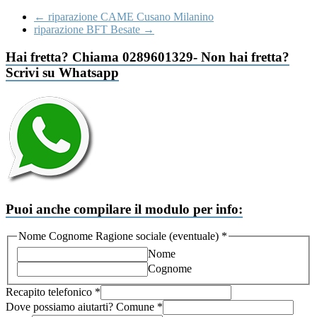
←
riparazione CAME Cusano Milanino
riparazione BFT Besate
→
Hai fretta? Chiama 0289601329- Non hai fretta?
Scrivi su Whatsapp
Puoi anche compilare il modulo per info:
Nome Cognome Ragione sociale (eventuale)
*
Nome
Cognome
Recapito telefonico
*
GDPR
Dove possiamo aiutarti? Comune
*