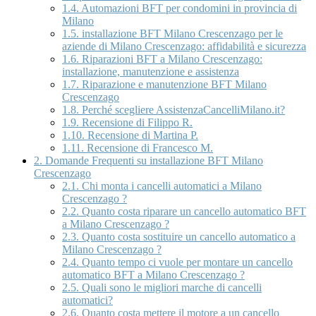
1.4.
Automazioni BFT per condomini in provincia di
Milano
1.5.
installazione BFT Milano Crescenzago per le
aziende di Milano Crescenzago: affidabilità e sicurezza
1.6.
Riparazioni BFT a Milano Crescenzago:
installazione, manutenzione e assistenza
1.7.
Riparazione e manutenzione BFT Milano
Crescenzago
1.8.
Perché scegliere AssistenzaCancelliMilano.it?
1.9.
Recensione di Filippo R.
1.10.
Recensione di Martina P.
1.11.
Recensione di Francesco M.
2.
Domande Frequenti su installazione BFT Milano
Crescenzago
2.1.
Chi monta i cancelli automatici a Milano
Crescenzago ?
2.2.
Quanto costa riparare un cancello automatico BFT
a Milano Crescenzago ?
2.3.
Quanto costa sostituire un cancello automatico a
Milano Crescenzago ?
2.4.
Quanto tempo ci vuole per montare un cancello
automatico BFT a Milano Crescenzago ?
2.5.
Quali sono le migliori marche di cancelli
automatici?
2.6.
Quanto costa mettere il motore a un cancello