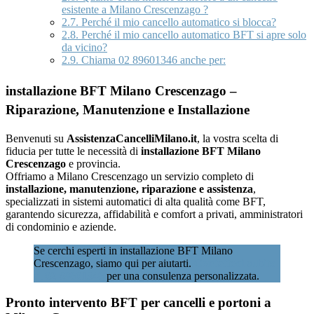
esistente a Milano Crescenzago ?
2.7.
Perché il mio cancello automatico si blocca?
2.8.
Perché il mio cancello automatico BFT si apre solo
da vicino?
2.9.
Chiama 02 89601346 anche per:
installazione BFT Milano Crescenzago –
Riparazione, Manutenzione e Installazione
Benvenuti su
AssistenzaCancelliMilano.it
, la vostra scelta di
fiducia per tutte le necessità di
installazione BFT Milano
Crescenzago
e provincia.
Offriamo a Milano Crescenzago un servizio completo di
installazione, manutenzione, riparazione e assistenza
,
specializzati in sistemi automatici di alta qualità come BFT,
garantendo sicurezza, affidabilità e comfort a privati, amministratori
di condominio e aziende.
Se cerchi esperti in installazione BFT Milano
Crescenzago, siamo qui per aiutarti.
Contattaci subito
al 02 89601346
per una consulenza personalizzata.
Pronto intervento BFT per cancelli e portoni a