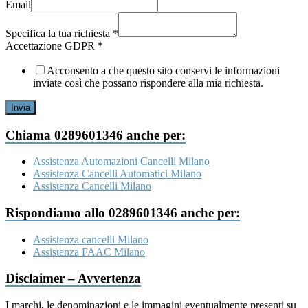
telefonico
Email
Cognome
Specifica la tua richiesta
*
Accettazione GDPR
*
Acconsento a che questo sito conservi le informazioni
inviate così che possano rispondere alla mia richiesta.
Invia
Chiama 0289601346 anche per:
Assistenza Automazioni Cancelli Milano
Assistenza Cancelli Automatici Milano
Assistenza Cancelli Milano
Rispondiamo allo 0289601346 anche per:
Assistenza cancelli Milano
Assistenza FAAC Milano
Disclaimer – Avvertenza
I marchi, le denominazioni e le immagini eventualmente presenti su