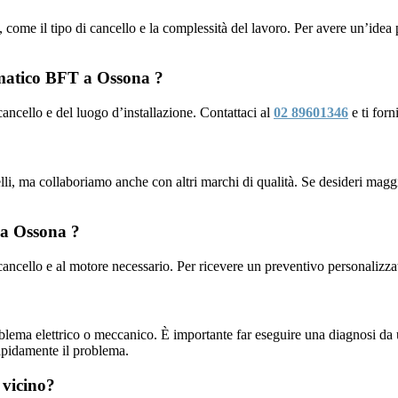
i, come il tipo di cancello e la complessità del lavoro. Per avere un’idea 
matico BFT a Ossona ?
 cancello e del luogo d’installazione. Contattaci al
02 89601346
e ti for
li, ma collaboriamo anche con altri marchi di qualità. Se desideri maggio
e a Ossona ?
 cancello e al motore necessario. Per ricevere un preventivo personalizza
blema elettrico o meccanico. È importante far eseguire una diagnosi d
apidamente il problema.
 vicino?