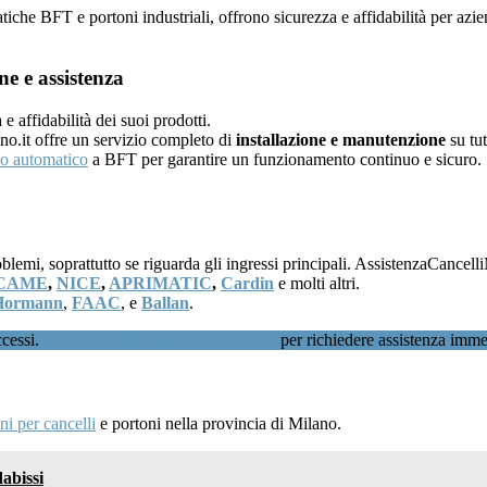
atiche BFT e portoni industriali, offrono sicurezza e affidabilità per az
e e assistenza
 affidabilità dei suoi prodotti.
no.it offre un servizio completo di
installazione e manutenzione
su tut
lo automatico
a BFT per garantire un funzionamento continuo e sicuro.
i, soprattutto se riguarda gli ingressi principali. AssistenzaCancelliMi
CAME
,
NICE
,
APRIMATIC
,
Cardin
e molti altri.
Hormann
,
FAAC
, e
Ballan
.
ccessi.
Chiamaci subito al 02 89601346
per richiedere assistenza imme
i per cancelli
e portoni nella provincia di Milano.
abissi