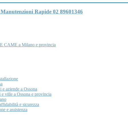
 e Manutenzioni Rapide 02 89601346
E CAME a Milano e provincia
tallazione
na
i e aziende a Ossona
 e ville a Ossona e provincia
lano
fidabilità e sicurezza
ne e assistenza