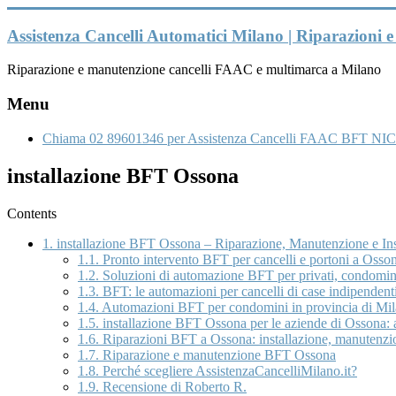
Vai
al
Assistenza Cancelli Automatici Milano | Riparazioni
contenuto
Riparazione e manutenzione cancelli FAAC e multimarca a Milano
Menu
Chiama 02 89601346 per Assistenza Cancelli FAAC BFT NIC
installazione BFT Ossona
Contents
1.
installazione BFT Ossona – Riparazione, Manutenzione e Ins
1.1.
Pronto intervento BFT per cancelli e portoni a Osso
1.2.
Soluzioni di automazione BFT per privati, condomin
1.3.
BFT: le automazioni per cancelli di case indipendenti
1.4.
Automazioni BFT per condomini in provincia di Mi
1.5.
installazione BFT Ossona per le aziende di Ossona: af
1.6.
Riparazioni BFT a Ossona: installazione, manutenzio
1.7.
Riparazione e manutenzione BFT Ossona
1.8.
Perché scegliere AssistenzaCancelliMilano.it?
1.9.
Recensione di Roberto R.