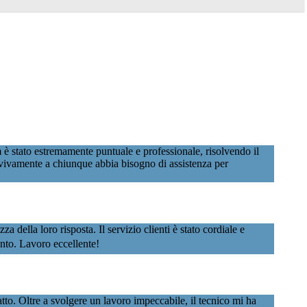
 è stato estremamente puntuale e professionale, risolvendo il
vivamente a chiunque abbia bisogno di assistenza per
della loro risposta. Il servizio clienti è stato cordiale e
vento. Lavoro eccellente!
to. Oltre a svolgere un lavoro impeccabile, il tecnico mi ha