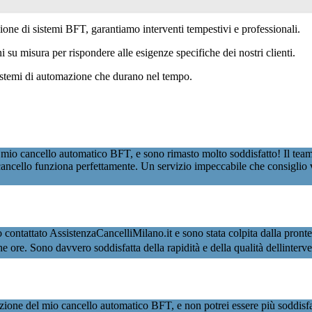
zione di sistemi BFT, garantiamo interventi tempestivi e professionali.
su misura per rispondere alle esigenze specifiche dei nostri clienti.
sistemi di automazione che durano nel tempo.
 mio cancello automatico BFT, e sono rimasto molto soddisfatto! Il team
ancello funziona perfettamente. Un servizio impeccabile che consiglio 
attato AssistenzaCancelliMilano.it e sono stata colpita dalla prontezza 
oche ore. Sono davvero soddisfatta della rapidità e della qualità dellinter
ione del mio cancello automatico BFT, e non potrei essere più soddisfat