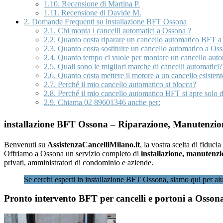
1.10.
Recensione di Martina P.
1.11.
Recensione di Davide M.
2.
Domande Frequenti su installazione BFT Ossona
2.1.
Chi monta i cancelli automatici a Ossona ?
2.2.
Quanto costa riparare un cancello automatico BFT a
2.3.
Quanto costa sostituire un cancello automatico a Os
2.4.
Quanto tempo ci vuole per montare un cancello aut
2.5.
Quali sono le migliori marche di cancelli automatici?
2.6.
Quanto costa mettere il motore a un cancello esisten
2.7.
Perché il mio cancello automatico si blocca?
2.8.
Perché il mio cancello automatico BFT si apre solo d
2.9.
Chiama 02 89601346 anche per:
installazione BFT Ossona – Riparazione, Manutenzion
Benvenuti su
AssistenzaCancelliMilano.it
, la vostra scelta di fiducia
Offriamo a Ossona un servizio completo di
installazione, manutenzi
privati, amministratori di condominio e aziende.
Se cerchi esperti in installazione BFT Ossona, siamo qui per aiu
Pronto intervento BFT per cancelli e portoni a Osson