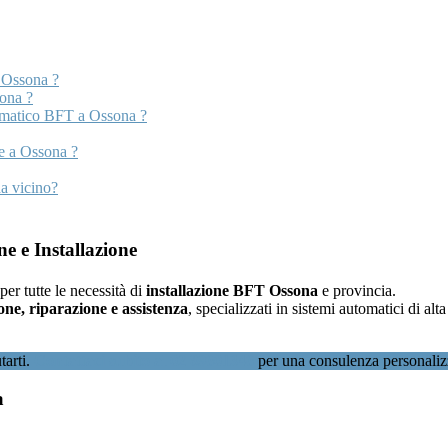
 Ossona ?
sona ?
omatico BFT a Ossona ?
te a Ossona ?
a vicino?
e e Installazione
 per tutte le necessità di
installazione BFT Ossona
e provincia.
one, riparazione e assistenza
, specializzati in sistemi automatici di al
tarti.
Contattaci subito al 02 89601346
per una consulenza personaliz
a