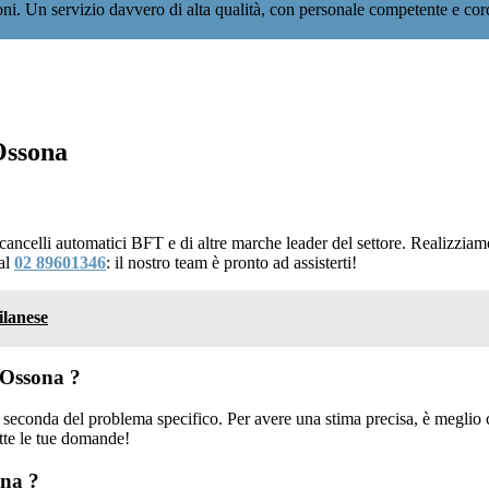
ioni. Un servizio davvero di alta qualità, con personale competente e co
Ossona
i cancelli automatici BFT e di altre marche leader del settore. Realizzi
 al
02 89601346
: il nostro team è pronto ad assisterti!
ilanese
 Ossona ?
 seconda del problema specifico. Per avere una stima precisa, è meglio c
tte le tue domande!
ona ?