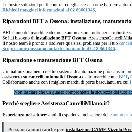
Le nostre soluzioni per il controllo degli accessi, come barriere autom
Richiedi maggiori informazioni al 02 89601346
.
Riparazioni BFT a Ossona: installazione, manutenzion
BFT è uno dei marchi leader nelle automazioni, noto per la robustezza e
Se hai bisogno di
installazione BFT Ossona
, AssistenzaCancelliMila
Il nostro team è pronto a risolvere qualsiasi problema per il tuo
cancel
Scopri come possiamo aiutarti chiamando il 02 89601346
.
Riparazione e manutenzione BFT Ossona
Un malfunzionamento nel tuo sistema di automazione può causare problem
assistenza su cancelli automatici Ossona
e altri marchi come
BFT
,
Collaboriamo anche con i migliori marchi di porte basculanti, tra cui
Non lasciare che un guasto comprometta la sicurezza dei tuoi a
Perché scegliere AssistenzaCancelliMilano.it?
Esperienza nel settore
: anni di esperienza nel settore delle
automazion
Possiamo aiutarti anche per
installazione CAME Vizzolo Pred