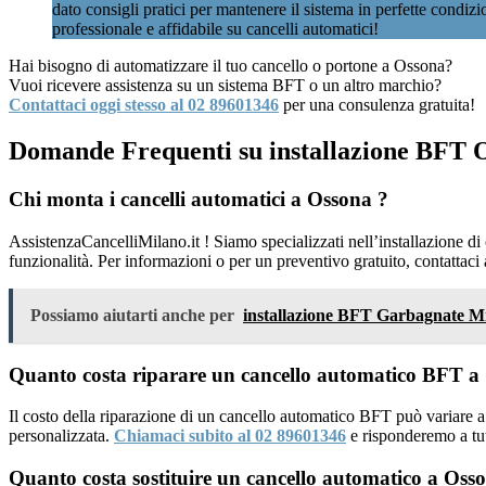
dato consigli pratici per mantenere il sistema in perfette condiz
professionale e affidabile su cancelli automatici!
Hai bisogno di automatizzare il tuo cancello o portone a Ossona?
Vuoi ricevere assistenza su un sistema BFT o un altro marchio?
Contattaci oggi stesso al 02 89601346
per una consulenza gratuita!
Domande Frequenti su installazione BFT 
Chi monta i cancelli automatici a Ossona ?
AssistenzaCancelliMilano.it ! Siamo specializzati nell’installazione d
funzionalità. Per informazioni o per un preventivo gratuito, contattaci
Possiamo aiutarti anche per
installazione BFT Garbagnate M
Quanto costa riparare un cancello automatico BFT a
Il costo della riparazione di un cancello automatico BFT può variare a
personalizzata.
Chiamaci subito al 02 89601346
e risponderemo a tu
Quanto costa sostituire un cancello automatico a Oss