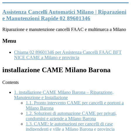
Vai
al
Assistenza Cancelli Automatici Milano | Riparazioni
contenuto
e Manutenzioni Rapide 02 89601346
Riparazione e manutenzione cancelli FAAC e multimarca a Milano
Menu
Chiama 02 89601346 per Assistenza Cancelli FAAC BFT
NICE CAME a Milano e provincia
installazione CAME Milano Barona
Contents
1.
installazione CAME Milano Barona – Riparazione,
Manutenzione e Installazione
1.1.
Pronto intervento CAME per cancelli e portoni a
Milano Barona
1.2.
Soluzioni di automazione CAME per privati,
condomini e aziende a Milano Barona
1.3.
CAME: le automazioni per cancelli di case
indipendenti e ville a Milano Barona e provincia