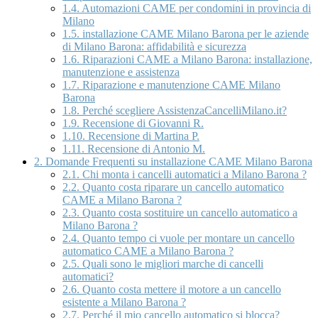
1.4.
Automazioni CAME per condomini in provincia di
Milano
1.5.
installazione CAME Milano Barona per le aziende
di Milano Barona: affidabilità e sicurezza
1.6.
Riparazioni CAME a Milano Barona: installazione,
manutenzione e assistenza
1.7.
Riparazione e manutenzione CAME Milano
Barona
1.8.
Perché scegliere AssistenzaCancelliMilano.it?
1.9.
Recensione di Giovanni R.
1.10.
Recensione di Martina P.
1.11.
Recensione di Antonio M.
2.
Domande Frequenti su installazione CAME Milano Barona
2.1.
Chi monta i cancelli automatici a Milano Barona ?
2.2.
Quanto costa riparare un cancello automatico
CAME a Milano Barona ?
2.3.
Quanto costa sostituire un cancello automatico a
Milano Barona ?
2.4.
Quanto tempo ci vuole per montare un cancello
automatico CAME a Milano Barona ?
2.5.
Quali sono le migliori marche di cancelli
automatici?
2.6.
Quanto costa mettere il motore a un cancello
esistente a Milano Barona ?
2.7.
Perché il mio cancello automatico si blocca?