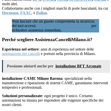
molti altri.
Collaboriamo anche con i migliori marchi di porte basculanti, tra cui
Hormann
,
FAAC
, e
Ballan
.
Non lasciare che un guasto comprometta la sicurezza
dei tuoi accessi.
Chiamaci subito al 02 89601346
per
richiedere assistenza immediata.
Perché scegliere AssistenzaCancelliMilano.it?
Esperienza nel settore
: anni di esperienza nel settore delle
automazioni per cancelli
e portoni nella provincia di Milano.
Possiamo aiutarti anche per
installazione BFT Arconate
installazione CAME Milano Barona
: specializzati nella
manutenzione e riparazione di sistemi CAME, garantiamo interventi
tempestivi e professionali.
Soluzioni personalizzate
: ogni progetto è unico. Creiamo
automazioni su misura per rispondere alle esigenze specifiche dei
nostri clienti.