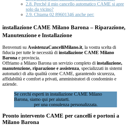
2.8.
Perché il mio cancello automatico CAME si apre
solo da vicino?
2.9.
Chiama 02 89601346 anche per:
installazione CAME Milano Barona – Riparazione,
Manutenzione e Installazione
Benvenuti su
AssistenzaCancelliMilano.it
, la vostra scelta di
fiducia per tutte le necessità di
installazione CAME Milano
Barona
e provincia.
Offriamo a Milano Barona un servizio completo di
installazione,
manutenzione, riparazione e assistenza
, specializzati in sistemi
automatici di alta qualità come CAME, garantendo sicurezza,
affidabilità e comfort a privati, amministratori di condominio e
aziende.
Se cerchi esperti in installazione CAME Milano
Barona, siamo qui per aiutarti.
Contattaci subito al 02
89601346
per una consulenza personalizzata.
Pronto intervento CAME per cancelli e portoni a
Milano Barona