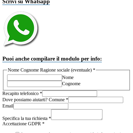
Scrivi su Whatsapp
Puoi anche compilare il modulo per info:
Nome Cognome Ragione sociale (eventuale)
*
Nome
Cognome
Recapito telefonico
*
aiutarti?
Dove possiamo aiutarti? Comune
*
Email
Email
GDPR
Specifica la tua richiesta
*
Accettazione GDPR
*