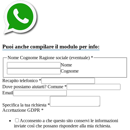
Puoi anche compilare il modulo per info:
Nome Cognome Ragione sociale (eventuale)
*
Nome
Cognome
Recapito telefonico
*
Dove possiamo aiutarti? Comune
*
Email
sociale
Dove
Specifica la tua richiesta
*
possiamo
Accettazione GDPR
*
Acconsento a che questo sito conservi le informazioni
inviate così che possano rispondere alla mia richiesta.