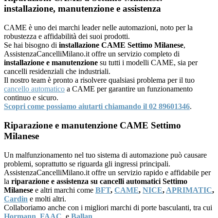
installazione, manutenzione e assistenza
CAME è uno dei marchi leader nelle automazioni, noto per la
robustezza e affidabilità dei suoi prodotti.
Se hai bisogno di
installazione CAME Settimo Milanese
,
AssistenzaCancelliMilano.it offre un servizio completo di
installazione e manutenzione
su tutti i modelli CAME, sia per
cancelli residenziali che industriali.
Il nostro team è pronto a risolvere qualsiasi problema per il tuo
cancello automatico
a CAME per garantire un funzionamento
continuo e sicuro.
Scopri come possiamo aiutarti chiamando il 02 89601346
.
Riparazione e manutenzione CAME Settimo
Milanese
Un malfunzionamento nel tuo sistema di automazione può causare
problemi, soprattutto se riguarda gli ingressi principali.
AssistenzaCancelliMilano.it offre un servizio rapido e affidabile per
la
riparazione e assistenza su cancelli automatici Settimo
Milanese
e altri marchi come
BFT
,
CAME
,
NICE
,
APRIMATIC
,
Cardin
e molti altri.
Collaboriamo anche con i migliori marchi di porte basculanti, tra cui
Hormann
,
FAAC
, e
Ballan
.