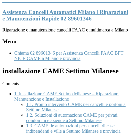
Vai
al
Assistenza Cancelli Automatici Milano | Riparazioni
contenuto
e Manutenzioni Rapide 02 89601346
Riparazione e manutenzione cancelli FAAC e multimarca a Milano
Menu
Chiama 02 89601346 per Assistenza Cancelli FAAC BFT
NICE CAME a Milano e provincia
installazione CAME Settimo Milanese
Contents
1.
installazione CAME Settimo Milanese – Riparazione,
Manutenzione e Installazione
1.1.
Pronto intervento CAME per cancelli e portoni a
Settimo Milanese
1.2.
Soluzioni di automazione CAME per privati,
condomini e aziende a Settimo Milanese
1.3.
CAME: le automazioni per cancelli di case
indipendenti e ville a Settimo Milanese e provincia