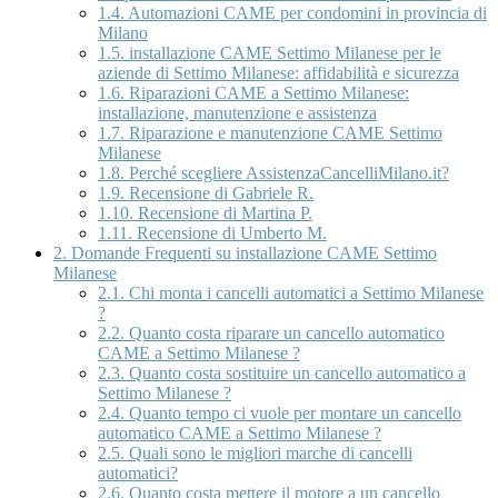
1.4.
Automazioni CAME per condomini in provincia di
Milano
1.5.
installazione CAME Settimo Milanese per le
aziende di Settimo Milanese: affidabilità e sicurezza
1.6.
Riparazioni CAME a Settimo Milanese:
installazione, manutenzione e assistenza
1.7.
Riparazione e manutenzione CAME Settimo
Milanese
1.8.
Perché scegliere AssistenzaCancelliMilano.it?
1.9.
Recensione di Gabriele R.
1.10.
Recensione di Martina P.
1.11.
Recensione di Umberto M.
2.
Domande Frequenti su installazione CAME Settimo
Milanese
2.1.
Chi monta i cancelli automatici a Settimo Milanese
?
2.2.
Quanto costa riparare un cancello automatico
CAME a Settimo Milanese ?
2.3.
Quanto costa sostituire un cancello automatico a
Settimo Milanese ?
2.4.
Quanto tempo ci vuole per montare un cancello
automatico CAME a Settimo Milanese ?
2.5.
Quali sono le migliori marche di cancelli
automatici?
2.6.
Quanto costa mettere il motore a un cancello