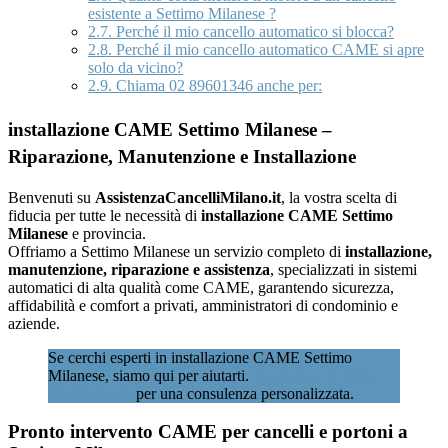
esistente a Settimo Milanese ?
2.7.
Perché il mio cancello automatico si blocca?
2.8.
Perché il mio cancello automatico CAME si apre
solo da vicino?
2.9.
Chiama 02 89601346 anche per:
installazione CAME Settimo Milanese –
Riparazione, Manutenzione e Installazione
Benvenuti su
AssistenzaCancelliMilano.it
, la vostra scelta di
fiducia per tutte le necessità di
installazione CAME Settimo
Milanese
e provincia.
Offriamo a Settimo Milanese un servizio completo di
installazione,
manutenzione, riparazione e assistenza
, specializzati in sistemi
automatici di alta qualità come CAME, garantendo sicurezza,
affidabilità e comfort a privati, amministratori di condominio e
aziende.
Se cerchi esperti in installazione CAME Settimo
Milanese, siamo qui per aiutarti.
Contattaci subito al
02 89601346
per una consulenza personalizzata.
Pronto intervento CAME per cancelli e portoni a