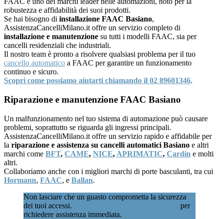
FAAC è uno dei marchi leader nelle automazioni, noto per la
robustezza e affidabilità dei suoi prodotti.
Se hai bisogno di
installazione FAAC Basiano
,
AssistenzaCancelliMilano.it offre un servizio completo di
installazione e manutenzione
su tutti i modelli FAAC, sia per
cancelli residenziali che industriali.
Il nostro team è pronto a risolvere qualsiasi problema per il tuo
cancello automatico
a FAAC per garantire un funzionamento
continuo e sicuro.
Scopri come possiamo aiutarti chiamando il 02 89601346
.
Riparazione e manutenzione FAAC Basiano
Un malfunzionamento nel tuo sistema di automazione può causare
problemi, soprattutto se riguarda gli ingressi principali.
AssistenzaCancelliMilano.it offre un servizio rapido e affidabile per
la
riparazione e assistenza su cancelli automatici Basiano
e altri
marchi come
BFT
,
CAME
,
NICE
,
APRIMATIC
,
Cardin
e molti
altri.
Collaboriamo anche con i migliori marchi di porte basculanti, tra cui
Hormann
,
FAAC
, e
Ballan
.
Non lasciare che un guasto comprometta la sicurezza
dei tuoi accessi.
Chiamaci subito al 02 89601346
per
richiedere assistenza immediata.