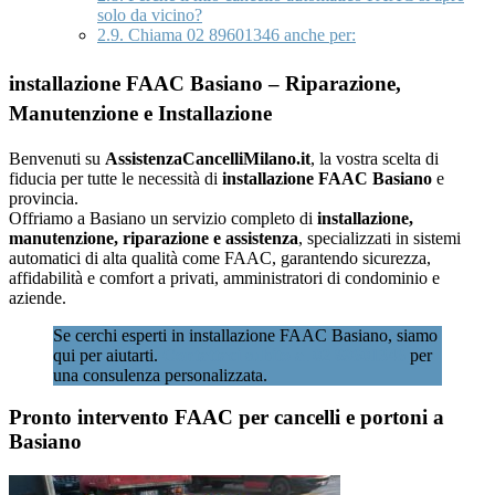
solo da vicino?
2.9.
Chiama 02 89601346 anche per:
installazione FAAC Basiano – Riparazione,
Manutenzione e Installazione
Benvenuti su
AssistenzaCancelliMilano.it
, la vostra scelta di
fiducia per tutte le necessità di
installazione FAAC Basiano
e
provincia.
Offriamo a Basiano un servizio completo di
installazione,
manutenzione, riparazione e assistenza
, specializzati in sistemi
automatici di alta qualità come FAAC, garantendo sicurezza,
affidabilità e comfort a privati, amministratori di condominio e
aziende.
Se cerchi esperti in installazione FAAC Basiano, siamo
qui per aiutarti.
Contattaci subito al 02 89601346
per
una consulenza personalizzata.
Pronto intervento FAAC per cancelli e portoni a
Basiano