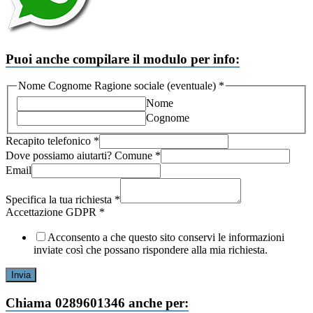
Puoi anche compilare il modulo per info:
Nome Cognome Ragione sociale (eventuale)
*
Nome
Cognome
Recapito telefonico
*
Email
Dove possiamo aiutarti? Comune
*
Comune
Email
la
Specifica la tua richiesta
*
Accettazione GDPR
*
Acconsento a che questo sito conservi le informazioni
inviate così che possano rispondere alla mia richiesta.
Invia
Chiama 0289601346 anche per: