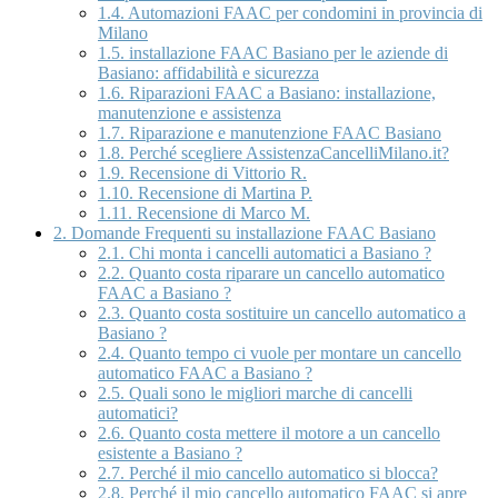
1.4.
Automazioni FAAC per condomini in provincia di
Milano
1.5.
installazione FAAC Basiano per le aziende di
Basiano: affidabilità e sicurezza
1.6.
Riparazioni FAAC a Basiano: installazione,
manutenzione e assistenza
1.7.
Riparazione e manutenzione FAAC Basiano
1.8.
Perché scegliere AssistenzaCancelliMilano.it?
1.9.
Recensione di Vittorio R.
1.10.
Recensione di Martina P.
1.11.
Recensione di Marco M.
2.
Domande Frequenti su installazione FAAC Basiano
2.1.
Chi monta i cancelli automatici a Basiano ?
2.2.
Quanto costa riparare un cancello automatico
FAAC a Basiano ?
2.3.
Quanto costa sostituire un cancello automatico a
Basiano ?
2.4.
Quanto tempo ci vuole per montare un cancello
automatico FAAC a Basiano ?
2.5.
Quali sono le migliori marche di cancelli
automatici?
2.6.
Quanto costa mettere il motore a un cancello
esistente a Basiano ?
2.7.
Perché il mio cancello automatico si blocca?
2.8.
Perché il mio cancello automatico FAAC si apre