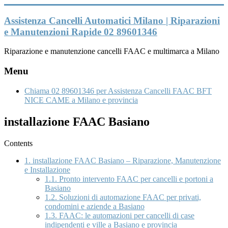
Vai
al
Assistenza Cancelli Automatici Milano | Riparazioni
contenuto
e Manutenzioni Rapide 02 89601346
Riparazione e manutenzione cancelli FAAC e multimarca a Milano
Menu
Chiama 02 89601346 per Assistenza Cancelli FAAC BFT
NICE CAME a Milano e provincia
installazione FAAC Basiano
Contents
1.
installazione FAAC Basiano – Riparazione, Manutenzione
e Installazione
1.1.
Pronto intervento FAAC per cancelli e portoni a
Basiano
1.2.
Soluzioni di automazione FAAC per privati,
condomini e aziende a Basiano
1.3.
FAAC: le automazioni per cancelli di case
indipendenti e ville a Basiano e provincia