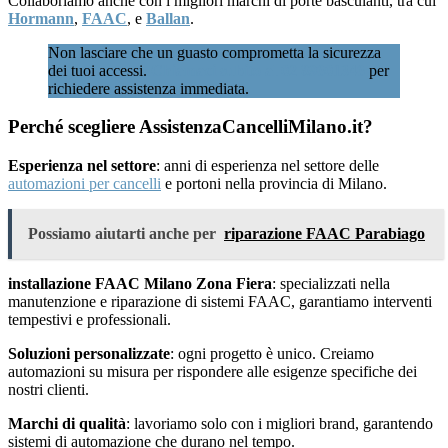
Collaboriamo anche con i migliori marchi di porte basculanti, tra cui
Hormann
,
FAAC
, e
Ballan
.
Non lasciare che un guasto comprometta la sicurezza
dei tuoi accessi.
Chiamaci subito al 02 89601346
per
richiedere assistenza immediata.
Perché scegliere AssistenzaCancelliMilano.it?
Esperienza nel settore
: anni di esperienza nel settore delle
automazioni per cancelli
e portoni nella provincia di Milano.
Possiamo aiutarti anche per
riparazione FAAC Parabiago
installazione FAAC Milano Zona Fiera
: specializzati nella
manutenzione e riparazione di sistemi FAAC, garantiamo interventi
tempestivi e professionali.
Soluzioni personalizzate
: ogni progetto è unico. Creiamo
automazioni su misura per rispondere alle esigenze specifiche dei
nostri clienti.
Marchi di qualità
: lavoriamo solo con i migliori brand, garantendo
sistemi di automazione che durano nel tempo.