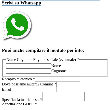
Scrivi su Whatsapp
Puoi anche compilare il modulo per info:
Nome Cognome Ragione sociale (eventuale)
*
Nome
Cognome
Recapito telefonico
*
Dove possiamo aiutarti? Comune
*
Nome
Email
Ragione
Comune
Specifica la tua richiesta
*
Accettazione GDPR
*