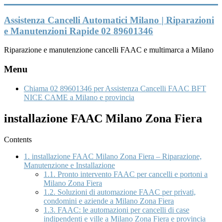
Vai
al
Assistenza Cancelli Automatici Milano | Riparazioni
contenuto
e Manutenzioni Rapide 02 89601346
Riparazione e manutenzione cancelli FAAC e multimarca a Milano
Menu
Chiama 02 89601346 per Assistenza Cancelli FAAC BFT
NICE CAME a Milano e provincia
installazione FAAC Milano Zona Fiera
Contents
1.
installazione FAAC Milano Zona Fiera – Riparazione,
Manutenzione e Installazione
1.1.
Pronto intervento FAAC per cancelli e portoni a
Milano Zona Fiera
1.2.
Soluzioni di automazione FAAC per privati,
condomini e aziende a Milano Zona Fiera
1.3.
FAAC: le automazioni per cancelli di case
indipendenti e ville a Milano Zona Fiera e provincia