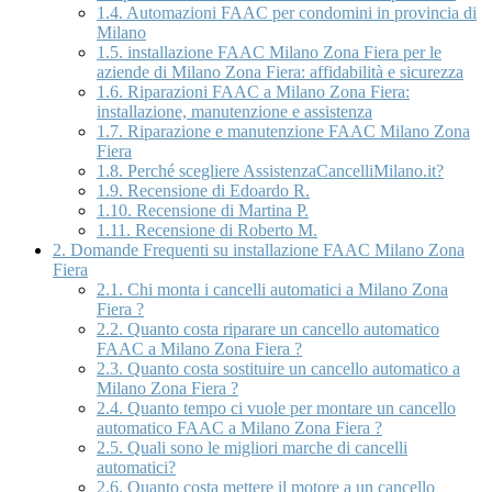
1.4.
Automazioni FAAC per condomini in provincia di
Milano
1.5.
installazione FAAC Milano Zona Fiera per le
aziende di Milano Zona Fiera: affidabilità e sicurezza
1.6.
Riparazioni FAAC a Milano Zona Fiera:
installazione, manutenzione e assistenza
1.7.
Riparazione e manutenzione FAAC Milano Zona
Fiera
1.8.
Perché scegliere AssistenzaCancelliMilano.it?
1.9.
Recensione di Edoardo R.
1.10.
Recensione di Martina P.
1.11.
Recensione di Roberto M.
2.
Domande Frequenti su installazione FAAC Milano Zona
Fiera
2.1.
Chi monta i cancelli automatici a Milano Zona
Fiera ?
2.2.
Quanto costa riparare un cancello automatico
FAAC a Milano Zona Fiera ?
2.3.
Quanto costa sostituire un cancello automatico a
Milano Zona Fiera ?
2.4.
Quanto tempo ci vuole per montare un cancello
automatico FAAC a Milano Zona Fiera ?
2.5.
Quali sono le migliori marche di cancelli
automatici?
2.6.
Quanto costa mettere il motore a un cancello