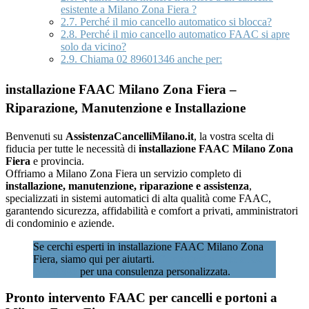
esistente a Milano Zona Fiera ?
2.7.
Perché il mio cancello automatico si blocca?
2.8.
Perché il mio cancello automatico FAAC si apre
solo da vicino?
2.9.
Chiama 02 89601346 anche per:
installazione FAAC Milano Zona Fiera –
Riparazione, Manutenzione e Installazione
Benvenuti su
AssistenzaCancelliMilano.it
, la vostra scelta di
fiducia per tutte le necessità di
installazione FAAC Milano Zona
Fiera
e provincia.
Offriamo a Milano Zona Fiera un servizio completo di
installazione, manutenzione, riparazione e assistenza
,
specializzati in sistemi automatici di alta qualità come FAAC,
garantendo sicurezza, affidabilità e comfort a privati, amministratori
di condominio e aziende.
Se cerchi esperti in installazione FAAC Milano Zona
Fiera, siamo qui per aiutarti.
Contattaci subito al 02
89601346
per una consulenza personalizzata.
Pronto intervento FAAC per cancelli e portoni a