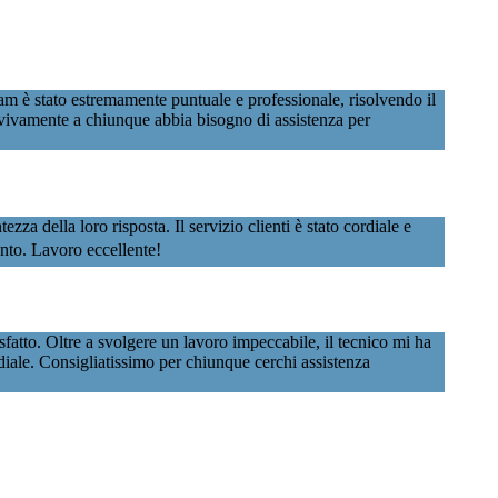
m è stato estremamente puntuale e professionale, risolvendo il
vivamente a chiunque abbia bisogno di assistenza per
 della loro risposta. Il servizio clienti è stato cordiale e
vento. Lavoro eccellente!
atto. Oltre a svolgere un lavoro impeccabile, il tecnico mi ha
rdiale. Consigliatissimo per chiunque cerchi assistenza