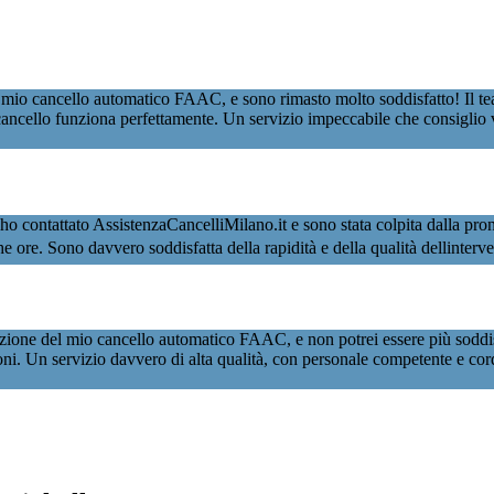
 mio cancello automatico FAAC, e sono rimasto molto soddisfatto! Il tea
ancello funziona perfettamente. Un servizio impeccabile che consiglio 
ntattato AssistenzaCancelliMilano.it e sono stata colpita dalla prontezza
oche ore. Sono davvero soddisfatta della rapidità e della qualità dellinter
ione del mio cancello automatico FAAC, e non potrei essere più soddisf
ioni. Un servizio davvero di alta qualità, con personale competente e co