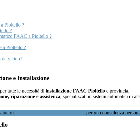
 Pioltello ?
tello ?
matico FAAC a Pioltello ?
 a Pioltello ?
 da vicino?
ione e Installazione
 per tutte le necessità di
installazione FAAC Pioltello
e provincia.
one, riparazione e assistenza
, specializzati in sistemi automatici di 
aiutarti.
Contattaci subito al 02 89601346
per una consulenza persona
ello