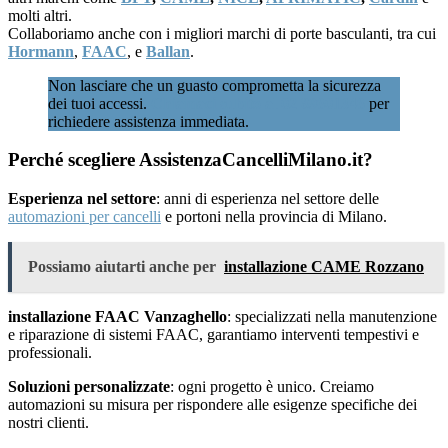
molti altri.
Collaboriamo anche con i migliori marchi di porte basculanti, tra cui
Hormann
,
FAAC
, e
Ballan
.
Non lasciare che un guasto comprometta la sicurezza
dei tuoi accessi.
Chiamaci subito al 02 89601346
per
richiedere assistenza immediata.
Perché scegliere AssistenzaCancelliMilano.it?
Esperienza nel settore
: anni di esperienza nel settore delle
automazioni per cancelli
e portoni nella provincia di Milano.
Possiamo aiutarti anche per
installazione CAME Rozzano
installazione FAAC Vanzaghello
: specializzati nella manutenzione
e riparazione di sistemi FAAC, garantiamo interventi tempestivi e
professionali.
Soluzioni personalizzate
: ogni progetto è unico. Creiamo
automazioni su misura per rispondere alle esigenze specifiche dei
nostri clienti.