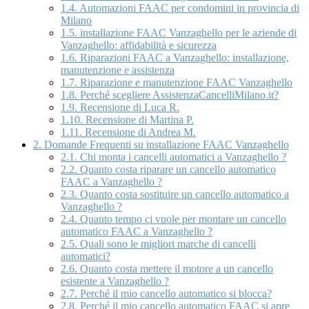
1.4.
Automazioni FAAC per condomini in provincia di
Milano
1.5.
installazione FAAC Vanzaghello per le aziende di
Vanzaghello: affidabilità e sicurezza
1.6.
Riparazioni FAAC a Vanzaghello: installazione,
manutenzione e assistenza
1.7.
Riparazione e manutenzione FAAC Vanzaghello
1.8.
Perché scegliere AssistenzaCancelliMilano.it?
1.9.
Recensione di Luca R.
1.10.
Recensione di Martina P.
1.11.
Recensione di Andrea M.
2.
Domande Frequenti su installazione FAAC Vanzaghello
2.1.
Chi monta i cancelli automatici a Vanzaghello ?
2.2.
Quanto costa riparare un cancello automatico
FAAC a Vanzaghello ?
2.3.
Quanto costa sostituire un cancello automatico a
Vanzaghello ?
2.4.
Quanto tempo ci vuole per montare un cancello
automatico FAAC a Vanzaghello ?
2.5.
Quali sono le migliori marche di cancelli
automatici?
2.6.
Quanto costa mettere il motore a un cancello
esistente a Vanzaghello ?
2.7.
Perché il mio cancello automatico si blocca?
2.8.
Perché il mio cancello automatico FAAC si apre