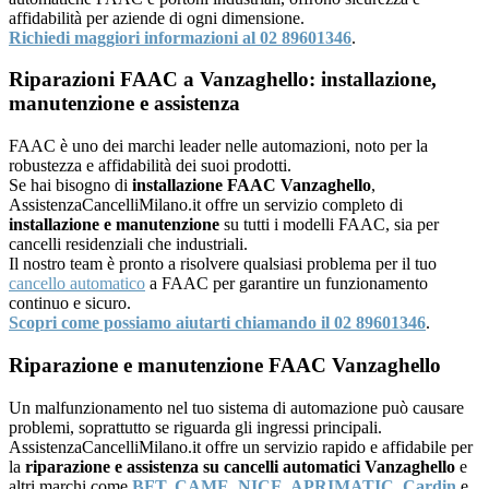
affidabilità per aziende di ogni dimensione.
Richiedi maggiori informazioni al 02 89601346
.
Riparazioni FAAC a Vanzaghello: installazione,
manutenzione e assistenza
FAAC è uno dei marchi leader nelle automazioni, noto per la
robustezza e affidabilità dei suoi prodotti.
Se hai bisogno di
installazione FAAC Vanzaghello
,
AssistenzaCancelliMilano.it offre un servizio completo di
installazione e manutenzione
su tutti i modelli FAAC, sia per
cancelli residenziali che industriali.
Il nostro team è pronto a risolvere qualsiasi problema per il tuo
cancello automatico
a FAAC per garantire un funzionamento
continuo e sicuro.
Scopri come possiamo aiutarti chiamando il 02 89601346
.
Riparazione e manutenzione FAAC Vanzaghello
Un malfunzionamento nel tuo sistema di automazione può causare
problemi, soprattutto se riguarda gli ingressi principali.
AssistenzaCancelliMilano.it offre un servizio rapido e affidabile per
la
riparazione e assistenza su cancelli automatici Vanzaghello
e
altri marchi come
BFT
,
CAME
,
NICE
,
APRIMATIC
,
Cardin
e