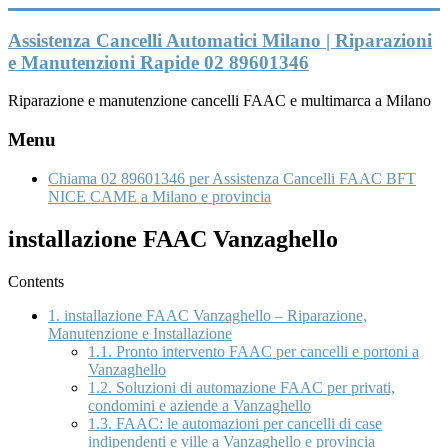
Vai
al
Assistenza Cancelli Automatici Milano | Riparazioni
contenuto
e Manutenzioni Rapide 02 89601346
Riparazione e manutenzione cancelli FAAC e multimarca a Milano
Menu
Chiama 02 89601346 per Assistenza Cancelli FAAC BFT
NICE CAME a Milano e provincia
installazione FAAC Vanzaghello
Contents
1.
installazione FAAC Vanzaghello – Riparazione,
Manutenzione e Installazione
1.1.
Pronto intervento FAAC per cancelli e portoni a
Vanzaghello
1.2.
Soluzioni di automazione FAAC per privati,
condomini e aziende a Vanzaghello
1.3.
FAAC: le automazioni per cancelli di case
indipendenti e ville a Vanzaghello e provincia