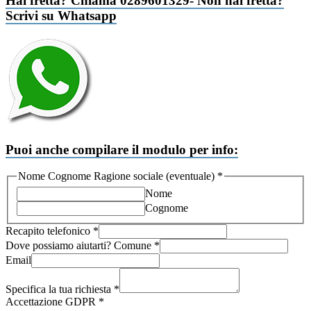
Hai fretta? Chiama 0289601329- Non hai fretta?
Scrivi su Whatsapp
Puoi anche compilare il modulo per info:
Nome Cognome Ragione sociale (eventuale)
*
Nome
Cognome
Specifica
Recapito telefonico
*
GDPR
Dove possiamo aiutarti? Comune
*
Email
Email
Specifica la tua richiesta
*
Accettazione GDPR
*