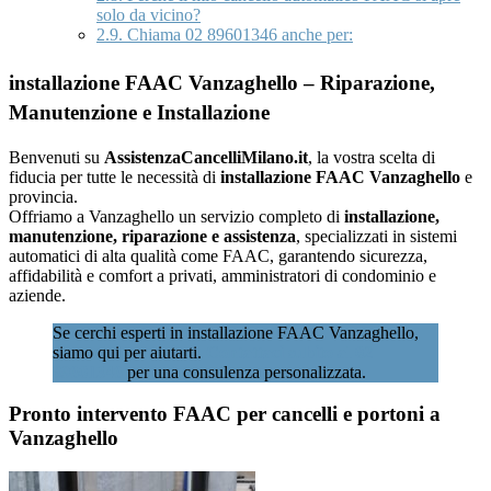
solo da vicino?
2.9.
Chiama 02 89601346 anche per:
installazione FAAC Vanzaghello – Riparazione,
Manutenzione e Installazione
Benvenuti su
AssistenzaCancelliMilano.it
, la vostra scelta di
fiducia per tutte le necessità di
installazione FAAC Vanzaghello
e
provincia.
Offriamo a Vanzaghello un servizio completo di
installazione,
manutenzione, riparazione e assistenza
, specializzati in sistemi
automatici di alta qualità come FAAC, garantendo sicurezza,
affidabilità e comfort a privati, amministratori di condominio e
aziende.
Se cerchi esperti in installazione FAAC Vanzaghello,
siamo qui per aiutarti.
Contattaci subito al 02
89601346
per una consulenza personalizzata.
Pronto intervento FAAC per cancelli e portoni a
Vanzaghello