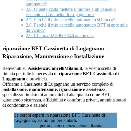
automatici?
2.6.
Quanto costa mettere il motore a un cancello
esistente a Cassinetta di Lugagnano ?
2.7.
Perché il mio cancello automatico si blocca?
2.8.
Perché il mio cancello automatico BFT si apre solo
da vicino?
2.9.
Chiama 02 89601346 anche per:
riparazione BFT Cassinetta di Lugagnano –
Riparazione, Manutenzione e Installazione
Benvenuti su
AssistenzaCancelliMilano.it
, la vostra scelta di
fiducia per tutte le necessità di
riparazione BFT Cassinetta di
Lugagnano
e provincia.
Offriamo a Cassinetta di Lugagnano un servizio completo di
installazione, manutenzione, riparazione e assistenza
,
specializzati in sistemi automatici di alta qualità come BFT,
garantendo sicurezza, affidabilità e comfort a privati, amministratori
di condominio e aziende.
Se cerchi esperti in riparazione BFT Cassinetta di
Lugagnano, siamo qui per aiutarti.
Contattaci subito al
02 89601346
per una consulenza personalizzata.