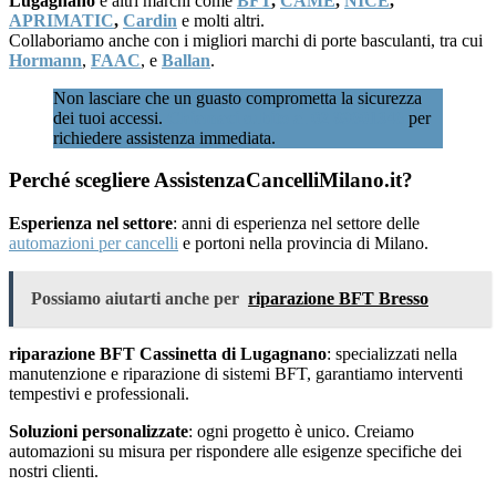
Lugagnano
e altri marchi come
BFT
,
CAME
,
NICE
,
APRIMATIC
,
Cardin
e molti altri.
Collaboriamo anche con i migliori marchi di porte basculanti, tra cui
Hormann
,
FAAC
, e
Ballan
.
Non lasciare che un guasto comprometta la sicurezza
dei tuoi accessi.
Chiamaci subito al 02 89601346
per
richiedere assistenza immediata.
Perché scegliere AssistenzaCancelliMilano.it?
Esperienza nel settore
: anni di esperienza nel settore delle
automazioni per cancelli
e portoni nella provincia di Milano.
Possiamo aiutarti anche per
riparazione BFT Bresso
riparazione BFT Cassinetta di Lugagnano
: specializzati nella
manutenzione e riparazione di sistemi BFT, garantiamo interventi
tempestivi e professionali.
Soluzioni personalizzate
: ogni progetto è unico. Creiamo
automazioni su misura per rispondere alle esigenze specifiche dei
nostri clienti.