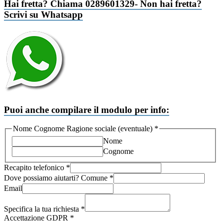
Hai fretta? Chiama 0289601329- Non hai fretta?
Scrivi su Whatsapp
Puoi anche compilare il modulo per info:
Nome Cognome Ragione sociale (eventuale)
*
Nome
Cognome
Recapito telefonico
*
Dove possiamo aiutarti? Comune
*
sociale
Email
Recapito
Nome
Specifica la tua richiesta
*
Accettazione GDPR
*