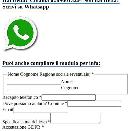
Hai fretta? Chiama 0289601329- Non hai fretta?
Scrivi su Whatsapp
Puoi anche compilare il modulo per info:
Nome Cognome Ragione sociale (eventuale)
*
Nome
Cognome
Recapito telefonico
*
aiutarti?
Dove possiamo aiutarti? Comune
*
telefonico
Email
(eventuale)
Specifica la tua richiesta
*
Accettazione GDPR
*