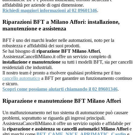
affidabilità per aziende di ogni dimensione.
Richiedi maggiori informazioni al 02 89601346
.
Riparazioni BFT a Milano Affori: installazione,
manutenzione e assistenza
BFT è uno dei marchi leader nelle automazioni, noto per la
robustezza e affidabilità dei suoi prodotti.
Se hai bisogno di
riparazione BFT Milano Affori
,
AssistenzaCancelliMilano.it offre un servizio completo di
installazione e manutenzione
su tutti i modelli BFT, sia per cancelli
residenziali che industriali.
Il nostro team è pronto a risolvere qualsiasi problema per il tuo
cancello automatico
a BFT per garantire un funzionamento continuo
e sicuro.
Scopri come possiamo aiutarti chiamando il 02 89601346
.
Riparazione e manutenzione BFT Milano Affori
Un malfunzionamento nel tuo sistema di automazione può causare
problemi, soprattutto se riguarda gli ingressi principali.
AssistenzaCancelliMilano.it offre un servizio rapido e affidabile per
la
riparazione e assistenza su cancelli automatici Milano Affori
e
altri marchi come
BFT
,
CAME
,
NICE
,
APRIMATIC
,
Cardin
e