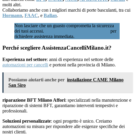
molti altri.
Collaboriamo anche con i migliori marchi di porte basculanti, tra cui
Hormann
,
FAAC
, e
Ballan
.
Non lasciare che un guasto comprometta la sicurezza
dei tuoi accessi.
Chiamaci subito al 02 89601346
per
richiedere assistenza immediata.
Perché scegliere AssistenzaCancelliMilano.it?
Esperienza nel settore
: anni di esperienza nel settore delle
automazioni per cancelli
e portoni nella provincia di Milano.
Possiamo aiutarti anche per
installazione CAME Milano
San Siro
riparazione BFT Milano Affori
: specializzati nella manutenzione e
riparazione di sistemi BFT, garantiamo interventi tempestivi e
professionali.
Soluzioni personalizzate
: ogni progetto è unico. Creiamo
automazioni su misura per rispondere alle esigenze specifiche dei
nostri clienti.