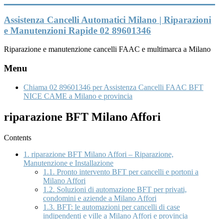
Vai
al
Assistenza Cancelli Automatici Milano | Riparazioni
contenuto
e Manutenzioni Rapide 02 89601346
Riparazione e manutenzione cancelli FAAC e multimarca a Milano
Menu
Chiama 02 89601346 per Assistenza Cancelli FAAC BFT
NICE CAME a Milano e provincia
riparazione BFT Milano Affori
Contents
1.
riparazione BFT Milano Affori – Riparazione,
Manutenzione e Installazione
1.1.
Pronto intervento BFT per cancelli e portoni a
Milano Affori
1.2.
Soluzioni di automazione BFT per privati,
condomini e aziende a Milano Affori
1.3.
BFT: le automazioni per cancelli di case
indipendenti e ville a Milano Affori e provincia