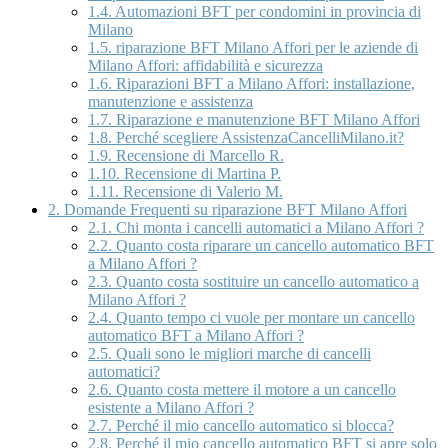
1.4.
Automazioni BFT per condomini in provincia di
Milano
1.5.
riparazione BFT Milano Affori per le aziende di
Milano Affori: affidabilità e sicurezza
1.6.
Riparazioni BFT a Milano Affori: installazione,
manutenzione e assistenza
1.7.
Riparazione e manutenzione BFT Milano Affori
1.8.
Perché scegliere AssistenzaCancelliMilano.it?
1.9.
Recensione di Marcello R.
1.10.
Recensione di Martina P.
1.11.
Recensione di Valerio M.
2.
Domande Frequenti su riparazione BFT Milano Affori
2.1.
Chi monta i cancelli automatici a Milano Affori ?
2.2.
Quanto costa riparare un cancello automatico BFT
a Milano Affori ?
2.3.
Quanto costa sostituire un cancello automatico a
Milano Affori ?
2.4.
Quanto tempo ci vuole per montare un cancello
automatico BFT a Milano Affori ?
2.5.
Quali sono le migliori marche di cancelli
automatici?
2.6.
Quanto costa mettere il motore a un cancello
esistente a Milano Affori ?
2.7.
Perché il mio cancello automatico si blocca?
2.8.
Perché il mio cancello automatico BFT si apre solo