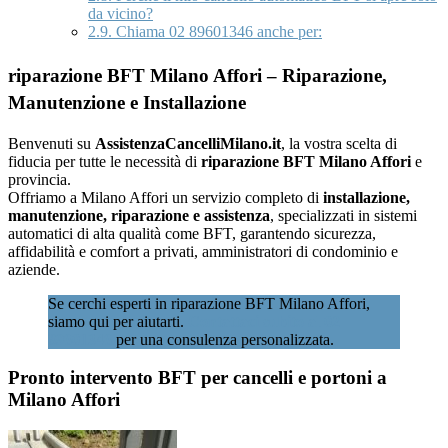
da vicino?
2.9.
Chiama 02 89601346 anche per:
riparazione BFT Milano Affori – Riparazione,
Manutenzione e Installazione
Benvenuti su
AssistenzaCancelliMilano.it
, la vostra scelta di
fiducia per tutte le necessità di
riparazione BFT Milano Affori
e
provincia.
Offriamo a Milano Affori un servizio completo di
installazione,
manutenzione, riparazione e assistenza
, specializzati in sistemi
automatici di alta qualità come BFT, garantendo sicurezza,
affidabilità e comfort a privati, amministratori di condominio e
aziende.
Se cerchi esperti in riparazione BFT Milano Affori,
siamo qui per aiutarti.
Contattaci subito al 02
89601346
per una consulenza personalizzata.
Pronto intervento BFT per cancelli e portoni a
Milano Affori