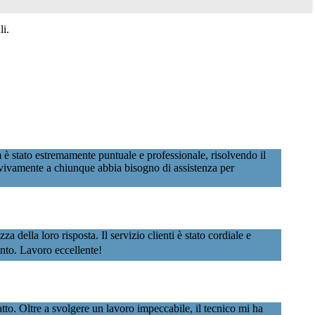
li.
 è stato estremamente puntuale e professionale, risolvendo il
vivamente a chiunque abbia bisogno di assistenza per
della loro risposta. Il servizio clienti è stato cordiale e
vento. Lavoro eccellente!
to. Oltre a svolgere un lavoro impeccabile, il tecnico mi ha