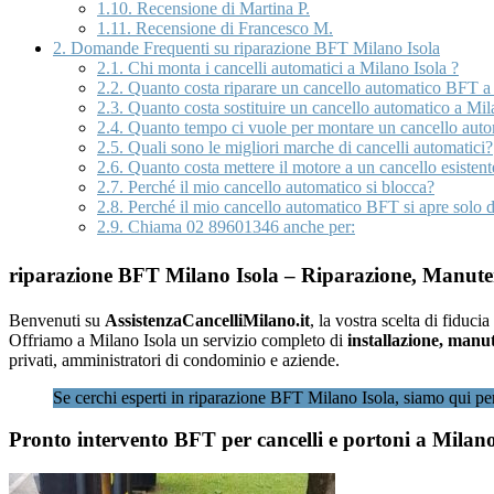
1.10.
Recensione di Martina P.
1.11.
Recensione di Francesco M.
2.
Domande Frequenti su riparazione BFT Milano Isola
2.1.
Chi monta i cancelli automatici a Milano Isola ?
2.2.
Quanto costa riparare un cancello automatico BFT a 
2.3.
Quanto costa sostituire un cancello automatico a Mil
2.4.
Quanto tempo ci vuole per montare un cancello auto
2.5.
Quali sono le migliori marche di cancelli automatici?
2.6.
Quanto costa mettere il motore a un cancello esistent
2.7.
Perché il mio cancello automatico si blocca?
2.8.
Perché il mio cancello automatico BFT si apre solo d
2.9.
Chiama 02 89601346 anche per:
riparazione BFT Milano Isola – Riparazione, Manuten
Benvenuti su
AssistenzaCancelliMilano.it
, la vostra scelta di fiducia
Offriamo a Milano Isola un servizio completo di
installazione, manu
privati, amministratori di condominio e aziende.
Se cerchi esperti in riparazione BFT Milano Isola, siamo qui per
Pronto intervento BFT per cancelli e portoni a Milano