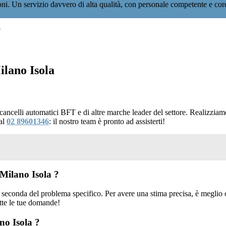
ioni. Un servizio davvero di alta qualità, con personale competente e co
?
lano Isola
i cancelli automatici BFT e di altre marche leader del settore. Realizzi
 al
02 89601346
: il nostro team è pronto ad assisterti!
Milano Isola ?
 seconda del problema specifico. Per avere una stima precisa, è meglio c
tte le tue domande!
no Isola ?