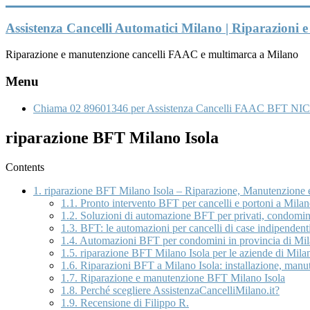
Vai
al
Assistenza Cancelli Automatici Milano | Riparazioni
contenuto
Riparazione e manutenzione cancelli FAAC e multimarca a Milano
Menu
Chiama 02 89601346 per Assistenza Cancelli FAAC BFT NIC
riparazione BFT Milano Isola
Contents
1.
riparazione BFT Milano Isola – Riparazione, Manutenzione e
1.1.
Pronto intervento BFT per cancelli e portoni a Milan
1.2.
Soluzioni di automazione BFT per privati, condomini
1.3.
BFT: le automazioni per cancelli di case indipendenti
1.4.
Automazioni BFT per condomini in provincia di Mi
1.5.
riparazione BFT Milano Isola per le aziende di Milano
1.6.
Riparazioni BFT a Milano Isola: installazione, manut
1.7.
Riparazione e manutenzione BFT Milano Isola
1.8.
Perché scegliere AssistenzaCancelliMilano.it?
1.9.
Recensione di Filippo R.