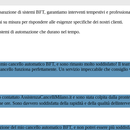
iparazione di sistemi BFT, garantiamo interventi tempestivi e professiona
su misura per rispondere alle esigenze specifiche dei nostri clienti.
sistemi di automazione che durano nel tempo.
 mio cancello automatico BFT, e sono rimasto molto soddisfatto! Il team
ancello funziona perfettamente. Un servizio impeccabile che consiglio 
attato AssistenzaCancelliMilano.it e sono stata colpita dalla prontezza 
oche ore. Sono davvero soddisfatta della rapidità e della qualità dellinter
ione del mio cancello automatico BFT, e non potrei essere più soddisfat