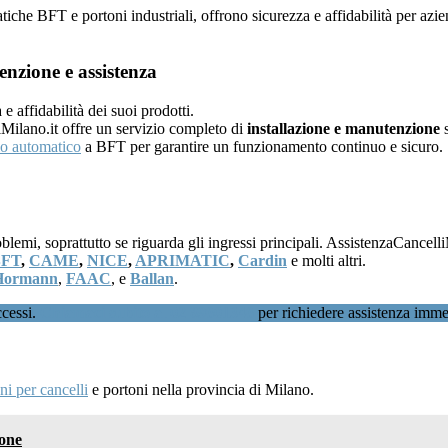
atiche BFT e portoni industriali, offrono sicurezza e affidabilità per az
nzione e assistenza
 affidabilità dei suoi prodotti.
iMilano.it offre un servizio completo di
installazione e manutenzione
s
lo automatico
a BFT per garantire un funzionamento continuo e sicuro.
i, soprattutto se riguarda gli ingressi principali. AssistenzaCancelliMi
BFT
,
CAME
,
NICE
,
APRIMATIC
,
Cardin
e molti altri.
Hormann
,
FAAC
, e
Ballan
.
ccessi.
Chiamaci subito al 02 89601346
per richiedere assistenza imme
i per cancelli
e portoni nella provincia di Milano.
one