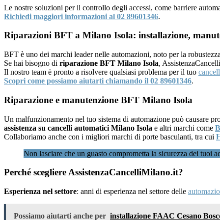
Le nostre soluzioni per il controllo degli accessi, come barriere autom
Richiedi maggiori informazioni al 02 89601346
.
Riparazioni BFT a Milano Isola: installazione, manute
BFT è uno dei marchi leader nelle automazioni, noto per la robustezza e
Se hai bisogno di
riparazione BFT Milano Isola
, AssistenzaCancell
Il nostro team è pronto a risolvere qualsiasi problema per il tuo
cancel
Scopri come possiamo aiutarti chiamando il 02 89601346
.
Riparazione e manutenzione BFT Milano Isola
Un malfunzionamento nel tuo sistema di automazione può causare problem
assistenza su cancelli automatici Milano Isola
e altri marchi come
Collaboriamo anche con i migliori marchi di porte basculanti, tra cui
Non lasciare che un guasto comprometta la sicurezza dei tuoi a
Perché scegliere AssistenzaCancelliMilano.it?
Esperienza nel settore
: anni di esperienza nel settore delle
automazion
Possiamo aiutarti anche per
installazione FAAC Cesano Bosc