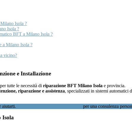
Milano Isola ?
ano Isola ?
matico BFT a Milano Isola ?
e a Milano Isola ?
a vicino?
zione e Installazione
 per tutte le necessità di
riparazione BFT Milano Isola
e provincia.
tenzione, riparazione e assistenza
, specializzati in sistemi automatici
 aiutarti.
Contattaci subito al 02 89601346
per una consulenza persona
 Isola