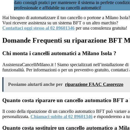
dato consigli pratici per mantenere il sistema in perfette condiz
professionale e affidabile su cancelli automatici!
Hai bisogno di automatizzare il tuo cancello o portone a Milano Isola
Vuoi ricevere assistenza su un sistema BFT o un altro marchio?
Contattaci oggi stesso al 02 89601346
per una consulenza gratuita!
Domande Frequenti su riparazione BFT Mi
Chi monta i cancelli automatici a Milano Isola ?
AssistenzaCancelliMilano.it ! Siamo specializzati nell’installazione d
funzionalità. Per informazioni o per un preventivo gratuito, contattaci
Possiamo aiutarti anche per
riparazione FAAC Casorezzo
Quanto costa riparare un cancello automatico BFT a 
Il costo della riparazione di un cancello automatico BFT può variare a
personalizzata.
Chiamaci subito al 02 89601346
e risponderemo a tu
Quanto costa sostituire un cancello automatico a Mila