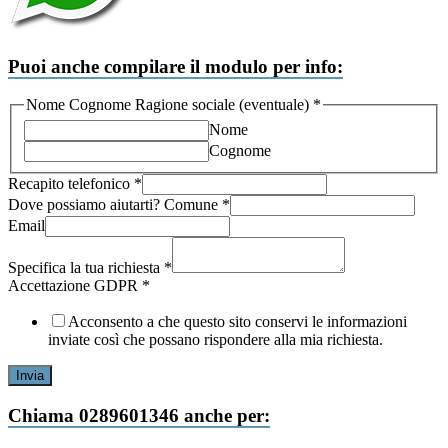
Puoi anche compilare il modulo per info:
Nome Cognome Ragione sociale (eventuale)
*
Nome
Cognome
Cognome
Recapito telefonico
*
aiutarti?
Dove possiamo aiutarti? Comune
*
richiesta
Email
Specifica la tua richiesta
*
Accettazione GDPR
*
Acconsento a che questo sito conservi le informazioni
inviate così che possano rispondere alla mia richiesta.
Invia
Chiama 0289601346 anche per: