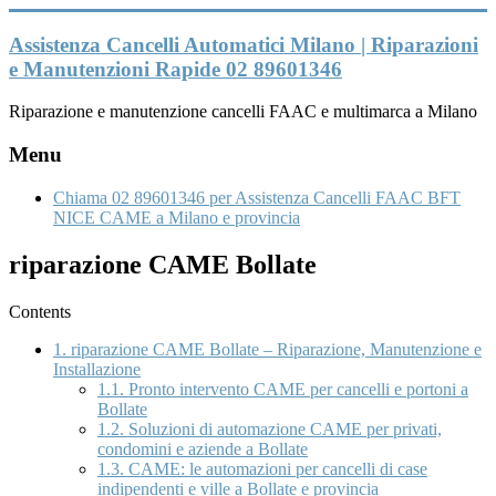
Vai
al
Assistenza Cancelli Automatici Milano | Riparazioni
contenuto
e Manutenzioni Rapide 02 89601346
Riparazione e manutenzione cancelli FAAC e multimarca a Milano
Menu
Chiama 02 89601346 per Assistenza Cancelli FAAC BFT
NICE CAME a Milano e provincia
riparazione CAME Bollate
Contents
1.
riparazione CAME Bollate – Riparazione, Manutenzione e
Installazione
1.1.
Pronto intervento CAME per cancelli e portoni a
Bollate
1.2.
Soluzioni di automazione CAME per privati,
condomini e aziende a Bollate
1.3.
CAME: le automazioni per cancelli di case
indipendenti e ville a Bollate e provincia