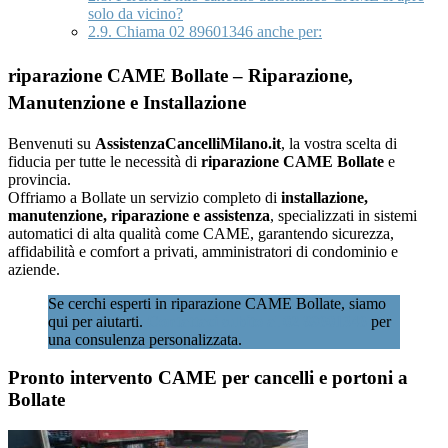
solo da vicino?
2.9.
Chiama 02 89601346 anche per:
riparazione CAME Bollate – Riparazione,
Manutenzione e Installazione
Benvenuti su
AssistenzaCancelliMilano.it
, la vostra scelta di
fiducia per tutte le necessità di
riparazione CAME Bollate
e
provincia.
Offriamo a Bollate un servizio completo di
installazione,
manutenzione, riparazione e assistenza
, specializzati in sistemi
automatici di alta qualità come CAME, garantendo sicurezza,
affidabilità e comfort a privati, amministratori di condominio e
aziende.
Se cerchi esperti in riparazione CAME Bollate, siamo
qui per aiutarti.
Contattaci subito al 02 89601346
per
una consulenza personalizzata.
Pronto intervento CAME per cancelli e portoni a
Bollate