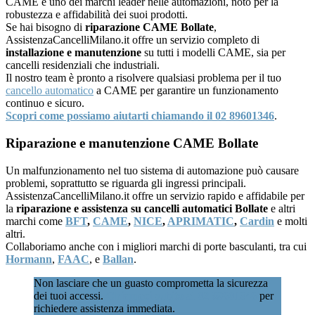
CAME è uno dei marchi leader nelle automazioni, noto per la
robustezza e affidabilità dei suoi prodotti.
Se hai bisogno di
riparazione CAME Bollate
,
AssistenzaCancelliMilano.it offre un servizio completo di
installazione e manutenzione
su tutti i modelli CAME, sia per
cancelli residenziali che industriali.
Il nostro team è pronto a risolvere qualsiasi problema per il tuo
cancello automatico
a CAME per garantire un funzionamento
continuo e sicuro.
Scopri come possiamo aiutarti chiamando il 02 89601346
.
Riparazione e manutenzione CAME Bollate
Un malfunzionamento nel tuo sistema di automazione può causare
problemi, soprattutto se riguarda gli ingressi principali.
AssistenzaCancelliMilano.it offre un servizio rapido e affidabile per
la
riparazione e assistenza su cancelli automatici Bollate
e altri
marchi come
BFT
,
CAME
,
NICE
,
APRIMATIC
,
Cardin
e molti
altri.
Collaboriamo anche con i migliori marchi di porte basculanti, tra cui
Hormann
,
FAAC
, e
Ballan
.
Non lasciare che un guasto comprometta la sicurezza
dei tuoi accessi.
Chiamaci subito al 02 89601346
per
richiedere assistenza immediata.