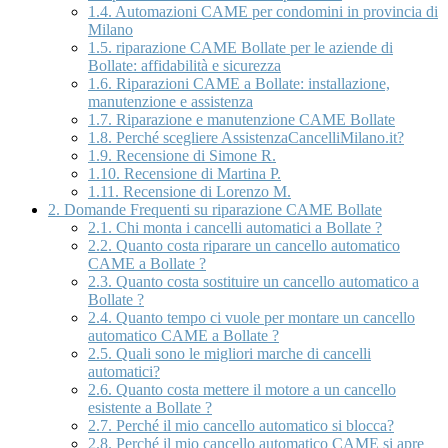
1.4.
Automazioni CAME per condomini in provincia di
Milano
1.5.
riparazione CAME Bollate per le aziende di
Bollate: affidabilità e sicurezza
1.6.
Riparazioni CAME a Bollate: installazione,
manutenzione e assistenza
1.7.
Riparazione e manutenzione CAME Bollate
1.8.
Perché scegliere AssistenzaCancelliMilano.it?
1.9.
Recensione di Simone R.
1.10.
Recensione di Martina P.
1.11.
Recensione di Lorenzo M.
2.
Domande Frequenti su riparazione CAME Bollate
2.1.
Chi monta i cancelli automatici a Bollate ?
2.2.
Quanto costa riparare un cancello automatico
CAME a Bollate ?
2.3.
Quanto costa sostituire un cancello automatico a
Bollate ?
2.4.
Quanto tempo ci vuole per montare un cancello
automatico CAME a Bollate ?
2.5.
Quali sono le migliori marche di cancelli
automatici?
2.6.
Quanto costa mettere il motore a un cancello
esistente a Bollate ?
2.7.
Perché il mio cancello automatico si blocca?
2.8.
Perché il mio cancello automatico CAME si apre