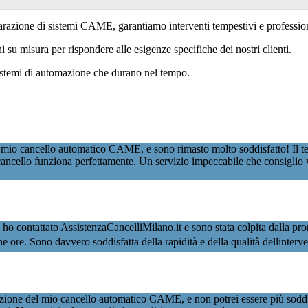
parazione di sistemi CAME, garantiamo interventi tempestivi e profession
su misura per rispondere alle esigenze specifiche dei nostri clienti.
sistemi di automazione che durano nel tempo.
 mio cancello automatico CAME, e sono rimasto molto soddisfatto! Il te
ancello funziona perfettamente. Un servizio impeccabile che consiglio 
ntattato AssistenzaCancelliMilano.it e sono stata colpita dalla prontezz
oche ore. Sono davvero soddisfatta della rapidità e della qualità dellinter
zione del mio cancello automatico CAME, e non potrei essere più soddisf