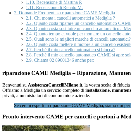
1.10.
Recensione di Martina P.
1.11.
Recensione di Renato M.
2.
Domande Frequenti su riparazione CAME Mediglia
2.1.
Chi monta i cancelli automatici a Mediglia ?
2.2.
Quanto costa riparare un cancello automatico CAME
2.3.
Quanto costa sostituire un cancello automatico a Med
2.4.
Quanto tempo ci vuole per montare un cancello au
2.5.
Quali sono le migliori marche di cancelli automatici?
2.6.
Quanto costa mettere il motore a un cancello esistent
2.7.
Perché il mio cancello automatico si blocca?
2.8.
Perché il mio cancello automatico CAME si apre sol
2.9.
Chiama 02 89601346 anche per:
riparazione CAME Mediglia – Riparazione, Manutenzi
Benvenuti su
AssistenzaCancelliMilano.it
, la vostra scelta di fiducia
Offriamo a Mediglia un servizio completo di
installazione, manutenz
privati, amministratori di condominio e aziende.
Se cerchi esperti in riparazione CAME Mediglia, siamo qui per 
Pronto intervento CAME per cancelli e portoni a Med