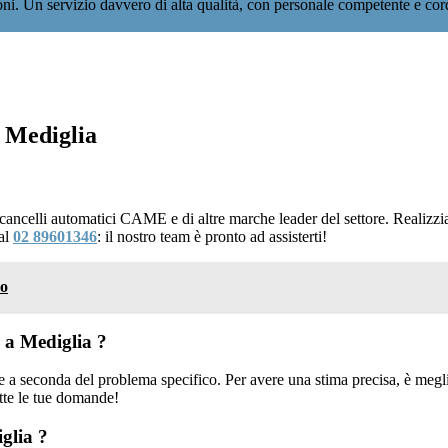
ioni. Un servizio davvero di alta qualità, con personale competente e co
 Mediglia
i cancelli automatici CAME e di altre marche leader del settore. Realiz
 al
02 89601346
: il nostro team è pronto ad assisterti!
so
 a Mediglia ?
 a seconda del problema specifico. Per avere una stima precisa, è meglio
tte le tue domande!
glia ?