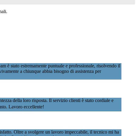
ali.
am è stato estremamente puntuale e professionale, risolvendo il
vivamente a chiunque abbia bisogno di assistenza per
a della loro risposta. Il servizio clienti è stato cordiale e
vento. Lavoro eccellente!
atto. Oltre a svolgere un lavoro impeccabile, il tecnico mi ha