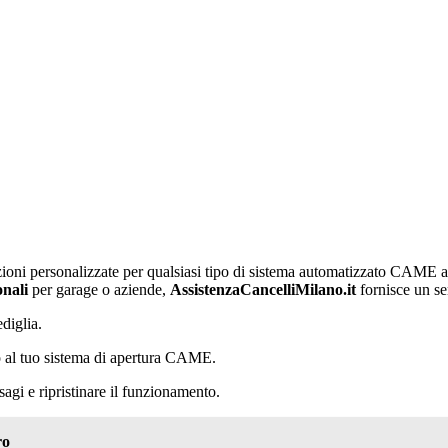
zioni personalizzate per qualsiasi tipo di sistema automatizzato CAME a
onali
per garage o aziende,
AssistenzaCancelliMilano.it
fornisce un se
diglia.
o al tuo sistema di apertura CAME.
gi e ripristinare il funzionamento.
ro