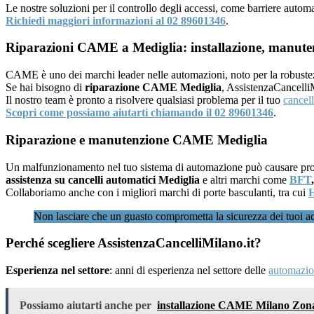
Le nostre soluzioni per il controllo degli accessi, come barriere autom
Richiedi maggiori informazioni al 02 89601346
.
Riparazioni CAME a Mediglia: installazione, manuten
CAME è uno dei marchi leader nelle automazioni, noto per la robustezza
Se hai bisogno di
riparazione CAME Mediglia
, AssistenzaCancelli
Il nostro team è pronto a risolvere qualsiasi problema per il tuo
cancel
Scopri come possiamo aiutarti chiamando il 02 89601346
.
Riparazione e manutenzione CAME Mediglia
Un malfunzionamento nel tuo sistema di automazione può causare problem
assistenza su cancelli automatici Mediglia
e altri marchi come
BFT
Collaboriamo anche con i migliori marchi di porte basculanti, tra cui
Non lasciare che un guasto comprometta la sicurezza dei tuoi a
Perché scegliere AssistenzaCancelliMilano.it?
Esperienza nel settore
: anni di esperienza nel settore delle
automazion
Possiamo aiutarti anche per
installazione CAME Milano Zon