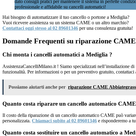
dato consigli pratici per mantenere il sistema in perfette condiz
professionale e affidabile su cancelli automatici!
Hai bisogno di automatizzare il tuo cancello o portone a Mediglia?
Vuoi ricevere assistenza su un sistema CAME o un altro marchio?
Contattaci oggi stesso al 02 89601346
per una consulenza gratuita!
Domande Frequenti su riparazione CAME
Chi monta i cancelli automatici a Mediglia ?
AssistenzaCancelliMilano.it ! Siamo specializzati nell’installazione d
funzionalità. Per informazioni o per un preventivo gratuito, contattaci
Possiamo aiutarti anche per
riparazione CAME Abbiategras
Quanto costa riparare un cancello automatico CAME
Il costo della riparazione di un cancello automatico CAME può variare
personalizzata.
Chiamaci subito al 02 89601346
e risponderemo a tu
Quanto costa sostituire un cancello automatico a Medi