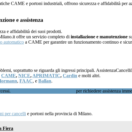
atiche CAME e portoni industriali, offrono sicurezza e affidabilità per 
zione e assistenza
 e affidabilità dei suoi prodotti.
Milano.it offre un servizio completo di
installazione e manutenzione
su
lo automatico
a CAME per garantire un funzionamento continuo e sicur
i, soprattutto se riguarda gli ingressi principali. AssistenzaCancelliMi
,
CAME
,
NICE
,
APRIMATIC
,
Cardin
e molti altri.
Hormann
,
FAAC
, e
Ballan
.
ccessi.
Chiamaci subito al 02 89601346
per richiedere assistenza imme
i per cancelli
e portoni nella provincia di Milano.
a Fiera