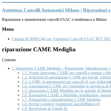
Vai
al
Assistenza Cancelli Automatici Milano | Riparazioni
contenuto
Riparazione e manutenzione cancelli FAAC e multimarca a Milano
Menu
Chiama 02 89601346 per Assistenza Cancelli FAAC BFT NIC
riparazione CAME Mediglia
Contents
1.
riparazione CAME Mediglia – Riparazione, Manutenzione e I
1.1.
Pronto intervento CAME per cancelli e portoni a Me
1.2.
Soluzioni di automazione CAME per privati, condom
1.3.
CAME: le automazioni per cancelli di case indipenden
1.4.
Automazioni CAME per condomini in provincia di 
1.5.
riparazione CAME Mediglia per le aziende di Mediglia
1.6.
Riparazioni CAME a Mediglia: installazione, manute
1.7.
Riparazione e manutenzione CAME Mediglia
1.8.
Perché scegliere AssistenzaCancelliMilano.it?
1.9.
Recensione di Angelo R.