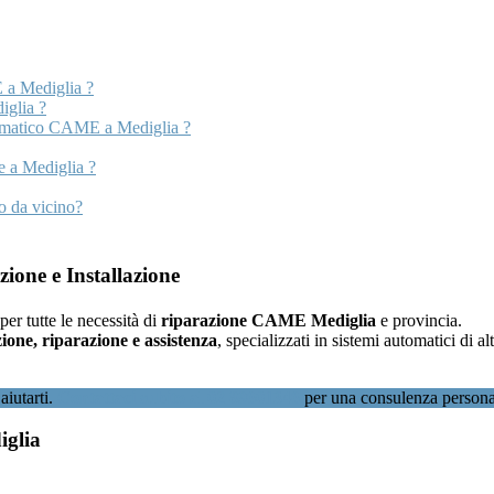
 a Mediglia ?
iglia ?
tomatico CAME a Mediglia ?
e a Mediglia ?
o da vicino?
one e Installazione
 per tutte le necessità di
riparazione CAME Mediglia
e provincia.
ione, riparazione e assistenza
, specializzati in sistemi automatici di
aiutarti.
Contattaci subito al 02 89601346
per una consulenza persona
iglia