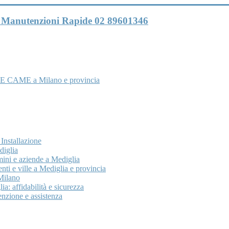
 e Manutenzioni Rapide 02 89601346
E CAME a Milano e provincia
nstallazione
diglia
ini e aziende a Mediglia
ti e ville a Mediglia e provincia
Milano
: affidabilità e sicurezza
nzione e assistenza