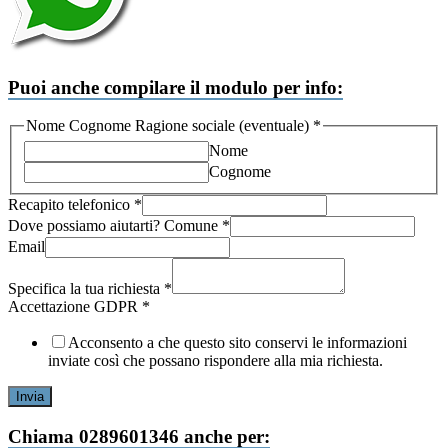
Puoi anche compilare il modulo per info:
Nome Cognome Ragione sociale (eventuale)
*
Nome
Cognome
Comune
Recapito telefonico
*
GDPR
Dove possiamo aiutarti? Comune
*
Nome
Email
Specifica la tua richiesta
*
Accettazione GDPR
*
Acconsento a che questo sito conservi le informazioni
inviate così che possano rispondere alla mia richiesta.
Invia
Chiama 0289601346 anche per: