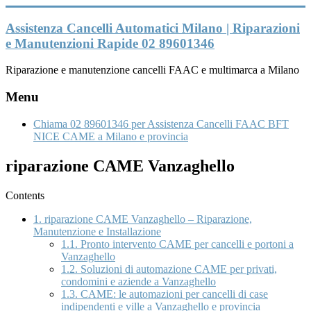
Vai
al
Assistenza Cancelli Automatici Milano | Riparazioni
contenuto
e Manutenzioni Rapide 02 89601346
Riparazione e manutenzione cancelli FAAC e multimarca a Milano
Menu
Chiama 02 89601346 per Assistenza Cancelli FAAC BFT
NICE CAME a Milano e provincia
riparazione CAME Vanzaghello
Contents
1.
riparazione CAME Vanzaghello – Riparazione,
Manutenzione e Installazione
1.1.
Pronto intervento CAME per cancelli e portoni a
Vanzaghello
1.2.
Soluzioni di automazione CAME per privati,
condomini e aziende a Vanzaghello
1.3.
CAME: le automazioni per cancelli di case
indipendenti e ville a Vanzaghello e provincia