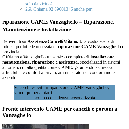
solo da vicino?
2.9.
Chiama 02 89601346 anche per:
riparazione CAME Vanzaghello – Riparazione,
Manutenzione e Installazione
Benvenuti su
AssistenzaCancelliMilano.it
, la vostra scelta di
fiducia per tutte le necessità di
riparazione CAME Vanzaghello
e
provincia.
Offriamo a Vanzaghello un servizio completo di
installazione,
manutenzione, riparazione e assistenza
, specializzati in sistemi
automatici di alta qualità come CAME, garantendo sicurezza,
affidabilità e comfort a privati, amministratori di condominio e
aziende.
Se cerchi esperti in riparazione CAME Vanzaghello,
siamo qui per aiutarti.
Contattaci subito al 02
89601346
per una consulenza personalizzata.
Pronto intervento CAME per cancelli e portoni a
Vanzaghello