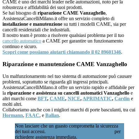
CAME è uno dei marchi leader nelle automazioni, noto per la
robustezza e affidabilità dei suoi prodotti.
Se hai bisogno di
riparazione CAME Vanzaghello
,
AssistenzaCancelliMilano.it offre un servizio completo di
installazione e manutenzione
su tutti i modelli CAME, sia per
cancelli residenziali che industriali.
Il nostro team è pronto a risolvere qualsiasi problema per il tuo
cancello automatico
a CAME per garantire un funzionamento
continuo e sicuro.
Scopri come possiamo aiutarti chiamando il 02 89601346
.
Riparazione e manutenzione CAME Vanzaghello
Un malfunzionamento nel tuo sistema di automazione può causare
problemi, soprattutto se riguarda gli ingressi principali.
AssistenzaCancelliMilano.it offre un servizio rapido e affidabile per
la
riparazione e assistenza su cancelli automatici Vanzaghello
e
altri marchi come
BFT
,
CAME
,
NICE
,
APRIMATIC
,
Cardin
e
molti altri.
Collaboriamo anche con i migliori marchi di porte basculanti, tra cui
Hormann
,
FAAC
, e
Ballan
.
Non lasciare che un guasto comprometta la sicurezza
dei tuoi accessi.
Chiamaci subito al 02 89601346
per
richiedere assistenza immediata.