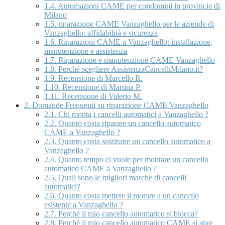
1.4.
Automazioni CAME per condomini in provincia di
Milano
1.5.
riparazione CAME Vanzaghello per le aziende di
Vanzaghello: affidabilità e sicurezza
1.6.
Riparazioni CAME a Vanzaghello: installazione,
manutenzione e assistenza
1.7.
Riparazione e manutenzione CAME Vanzaghello
1.8.
Perché scegliere AssistenzaCancelliMilano.it?
1.9.
Recensione di Marcello R.
1.10.
Recensione di Martina P.
1.11.
Recensione di Valerio M.
2.
Domande Frequenti su riparazione CAME Vanzaghello
2.1.
Chi monta i cancelli automatici a Vanzaghello ?
2.2.
Quanto costa riparare un cancello automatico
CAME a Vanzaghello ?
2.3.
Quanto costa sostituire un cancello automatico a
Vanzaghello ?
2.4.
Quanto tempo ci vuole per montare un cancello
automatico CAME a Vanzaghello ?
2.5.
Quali sono le migliori marche di cancelli
automatici?
2.6.
Quanto costa mettere il motore a un cancello
esistente a Vanzaghello ?
2.7.
Perché il mio cancello automatico si blocca?
2.8.
Perché il mio cancello automatico CAME si apre