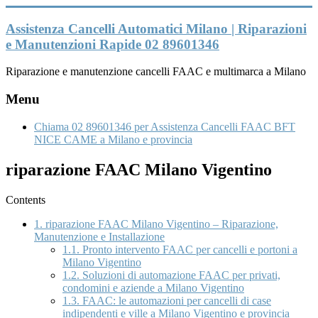
Vai
al
Assistenza Cancelli Automatici Milano | Riparazioni
contenuto
e Manutenzioni Rapide 02 89601346
Riparazione e manutenzione cancelli FAAC e multimarca a Milano
Menu
Chiama 02 89601346 per Assistenza Cancelli FAAC BFT
NICE CAME a Milano e provincia
riparazione FAAC Milano Vigentino
Contents
1.
riparazione FAAC Milano Vigentino – Riparazione,
Manutenzione e Installazione
1.1.
Pronto intervento FAAC per cancelli e portoni a
Milano Vigentino
1.2.
Soluzioni di automazione FAAC per privati,
condomini e aziende a Milano Vigentino
1.3.
FAAC: le automazioni per cancelli di case
indipendenti e ville a Milano Vigentino e provincia