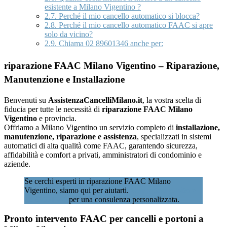
esistente a Milano Vigentino ?
2.7.
Perché il mio cancello automatico si blocca?
2.8.
Perché il mio cancello automatico FAAC si apre
solo da vicino?
2.9.
Chiama 02 89601346 anche per:
riparazione FAAC Milano Vigentino – Riparazione,
Manutenzione e Installazione
Benvenuti su
AssistenzaCancelliMilano.it
, la vostra scelta di
fiducia per tutte le necessità di
riparazione FAAC Milano
Vigentino
e provincia.
Offriamo a Milano Vigentino un servizio completo di
installazione,
manutenzione, riparazione e assistenza
, specializzati in sistemi
automatici di alta qualità come FAAC, garantendo sicurezza,
affidabilità e comfort a privati, amministratori di condominio e
aziende.
Se cerchi esperti in riparazione FAAC Milano
Vigentino, siamo qui per aiutarti.
Contattaci subito al
02 89601346
per una consulenza personalizzata.
Pronto intervento FAAC per cancelli e portoni a