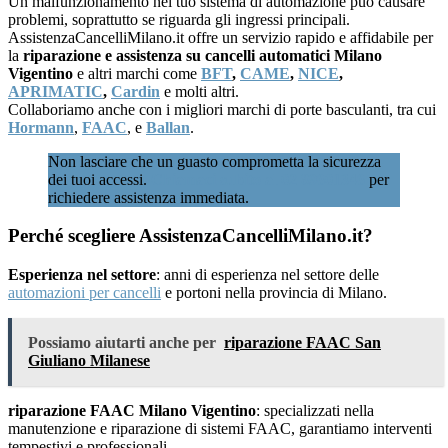
Un malfunzionamento nel tuo sistema di automazione può causare
problemi, soprattutto se riguarda gli ingressi principali.
AssistenzaCancelliMilano.it offre un servizio rapido e affidabile per
la
riparazione e assistenza su cancelli automatici Milano
Vigentino
e altri marchi come
BFT
,
CAME
,
NICE
,
APRIMATIC
,
Cardin
e molti altri.
Collaboriamo anche con i migliori marchi di porte basculanti, tra cui
Hormann
,
FAAC
, e
Ballan
.
Non lasciare che un guasto comprometta la sicurezza
dei tuoi accessi.
Chiamaci subito al 02 89601346
per
richiedere assistenza immediata.
Perché scegliere AssistenzaCancelliMilano.it?
Esperienza nel settore
: anni di esperienza nel settore delle
automazioni per cancelli
e portoni nella provincia di Milano.
Possiamo aiutarti anche per
riparazione FAAC San
Giuliano Milanese
riparazione FAAC Milano Vigentino
: specializzati nella
manutenzione e riparazione di sistemi FAAC, garantiamo interventi
tempestivi e professionali.