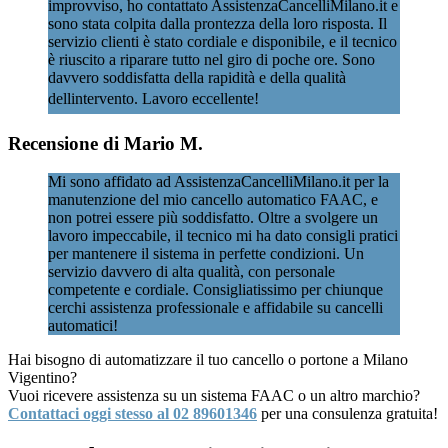
improvviso, ho contattato AssistenzaCancelliMilano.it e
sono stata colpita dalla prontezza della loro risposta. Il
servizio clienti è stato cordiale e disponibile, e il tecnico
è riuscito a riparare tutto nel giro di poche ore. Sono
davvero soddisfatta della rapidità e della qualità
dellintervento. Lavoro eccellente!
Recensione di Mario M.
Mi sono affidato ad AssistenzaCancelliMilano.it per la
manutenzione del mio cancello automatico FAAC, e
non potrei essere più soddisfatto. Oltre a svolgere un
lavoro impeccabile, il tecnico mi ha dato consigli pratici
per mantenere il sistema in perfette condizioni. Un
servizio davvero di alta qualità, con personale
competente e cordiale. Consigliatissimo per chiunque
cerchi assistenza professionale e affidabile su cancelli
automatici!
Hai bisogno di automatizzare il tuo cancello o portone a Milano
Vigentino?
Vuoi ricevere assistenza su un sistema FAAC o un altro marchio?
Contattaci oggi stesso al 02 89601346
per una consulenza gratuita!