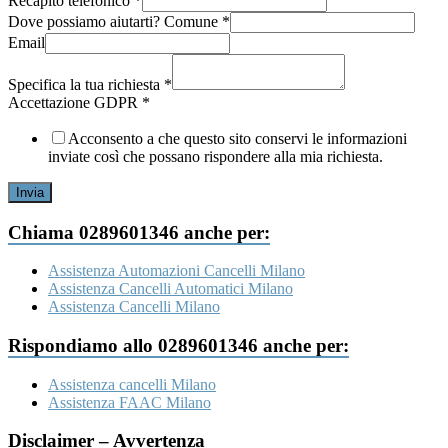
Recapito telefonico
*
tua
Dove possiamo aiutarti? Comune
*
sociale
Email
Specifica
Specifica la tua richiesta
*
Accettazione GDPR
*
Acconsento a che questo sito conservi le informazioni
inviate così che possano rispondere alla mia richiesta.
Invia
Chiama 0289601346 anche per:
Assistenza Automazioni Cancelli Milano
Assistenza Cancelli Automatici Milano
Assistenza Cancelli Milano
Rispondiamo allo 0289601346 anche per:
Assistenza cancelli Milano
Assistenza FAAC Milano
Disclaimer – Avvertenza