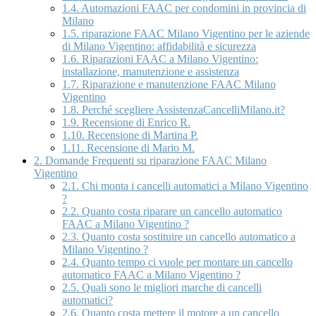
1.4.
Automazioni FAAC per condomini in provincia di
Milano
1.5.
riparazione FAAC Milano Vigentino per le aziende
di Milano Vigentino: affidabilità e sicurezza
1.6.
Riparazioni FAAC a Milano Vigentino:
installazione, manutenzione e assistenza
1.7.
Riparazione e manutenzione FAAC Milano
Vigentino
1.8.
Perché scegliere AssistenzaCancelliMilano.it?
1.9.
Recensione di Enrico R.
1.10.
Recensione di Martina P.
1.11.
Recensione di Mario M.
2.
Domande Frequenti su riparazione FAAC Milano
Vigentino
2.1.
Chi monta i cancelli automatici a Milano Vigentino
?
2.2.
Quanto costa riparare un cancello automatico
FAAC a Milano Vigentino ?
2.3.
Quanto costa sostituire un cancello automatico a
Milano Vigentino ?
2.4.
Quanto tempo ci vuole per montare un cancello
automatico FAAC a Milano Vigentino ?
2.5.
Quali sono le migliori marche di cancelli
automatici?
2.6.
Quanto costa mettere il motore a un cancello