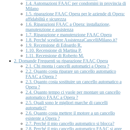
1.4.
Automazioni FAAC per condomini in provincia di
Milano
1.5.
riparazione FAAC Opera per le aziende di Opera:
affidabilità e sicurezza
1.6.
Riparazioni FAAC a Opera: installazione,
manutenzione e assistenza
1.7.
Riparazione e manutenzione FAAC Opera
1.8.
Perché scegliere AssistenzaCancelliMilano.it?
1.9.
Recensione di Edoardo R.
1.10.
Recensione di Martina P.
1.11.
Recensione di Roberto M.
2.
Domande Frequenti su riparazione FAAC Opera
2.1.
Chi monta i cancelli automatici a Opera ?
2.2.
Quanto costa riparare un cancello automatico
FAAC a Opera ?
2.3.
Quanto costa sostituire un cancello automatico a
Opera ?
2.4.
Quanto tempo ci vuole per montare un cancello
automatico FAAC a Opera ?
2.5.
Quali sono le migliori marche di cancelli
automatici?
2.6.
Quanto costa mettere il motore a un cancello
esistente a Opera ?
2.7.
Perché il mio cancello automatico si blocca?
2.8.
Perché il mio cancello automatico FAAC si apre