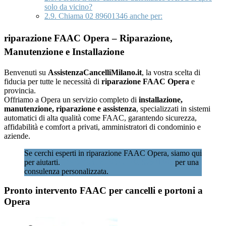
solo da vicino?
2.9.
Chiama 02 89601346 anche per:
riparazione FAAC Opera – Riparazione,
Manutenzione e Installazione
Benvenuti su
AssistenzaCancelliMilano.it
, la vostra scelta di
fiducia per tutte le necessità di
riparazione FAAC Opera
e
provincia.
Offriamo a Opera un servizio completo di
installazione,
manutenzione, riparazione e assistenza
, specializzati in sistemi
automatici di alta qualità come FAAC, garantendo sicurezza,
affidabilità e comfort a privati, amministratori di condominio e
aziende.
Se cerchi esperti in riparazione FAAC Opera, siamo qui
per aiutarti.
Contattaci subito al 02 89601346
per una
consulenza personalizzata.
Pronto intervento FAAC per cancelli e portoni a
Opera