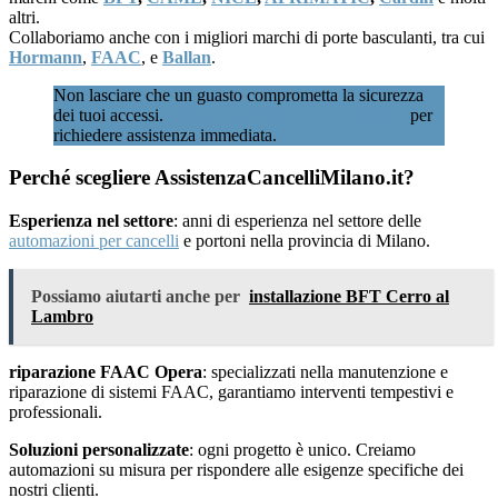
altri.
Collaboriamo anche con i migliori marchi di porte basculanti, tra cui
Hormann
,
FAAC
, e
Ballan
.
Non lasciare che un guasto comprometta la sicurezza
dei tuoi accessi.
Chiamaci subito al 02 89601346
per
richiedere assistenza immediata.
Perché scegliere AssistenzaCancelliMilano.it?
Esperienza nel settore
: anni di esperienza nel settore delle
automazioni per cancelli
e portoni nella provincia di Milano.
Possiamo aiutarti anche per
installazione BFT Cerro al
Lambro
riparazione FAAC Opera
: specializzati nella manutenzione e
riparazione di sistemi FAAC, garantiamo interventi tempestivi e
professionali.
Soluzioni personalizzate
: ogni progetto è unico. Creiamo
automazioni su misura per rispondere alle esigenze specifiche dei
nostri clienti.