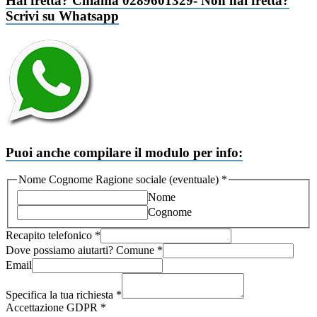
Hai fretta? Chiama 0289601329- Non hai fretta?
Scrivi su Whatsapp
Puoi anche compilare il modulo per info:
Nome
Nome Cognome Ragione sociale (eventuale)
*
Cognome
Nome
Recapito
Cognome
Recapito telefonico
*
Dove possiamo aiutarti? Comune
*
Email
Specifica la tua richiesta
*
Accettazione GDPR
*