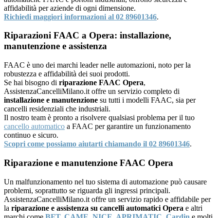
affidabilità per aziende di ogni dimensione.
Richiedi maggiori informazioni al 02 89601346
.
Riparazioni FAAC a Opera: installazione,
manutenzione e assistenza
FAAC è uno dei marchi leader nelle automazioni, noto per la
robustezza e affidabilità dei suoi prodotti.
Se hai bisogno di
riparazione FAAC Opera
,
AssistenzaCancelliMilano.it offre un servizio completo di
installazione e manutenzione
su tutti i modelli FAAC, sia per
cancelli residenziali che industriali.
Il nostro team è pronto a risolvere qualsiasi problema per il tuo
cancello automatico
a FAAC per garantire un funzionamento
continuo e sicuro.
Scopri come possiamo aiutarti chiamando il 02 89601346
.
Riparazione e manutenzione FAAC Opera
Un malfunzionamento nel tuo sistema di automazione può causare
problemi, soprattutto se riguarda gli ingressi principali.
AssistenzaCancelliMilano.it offre un servizio rapido e affidabile per
la
riparazione e assistenza su cancelli automatici Opera
e altri
marchi come
BFT
,
CAME
,
NICE
,
APRIMATIC
,
Cardin
e molti