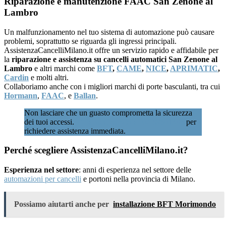
Riparazione e manutenzione FAAC San Zenone al
Lambro
Un malfunzionamento nel tuo sistema di automazione può causare
problemi, soprattutto se riguarda gli ingressi principali.
AssistenzaCancelliMilano.it offre un servizio rapido e affidabile per
la
riparazione e assistenza su cancelli automatici San Zenone al
Lambro
e altri marchi come
BFT
,
CAME
,
NICE
,
APRIMATIC
,
Cardin
e molti altri.
Collaboriamo anche con i migliori marchi di porte basculanti, tra cui
Hormann
,
FAAC
, e
Ballan
.
Non lasciare che un guasto comprometta la sicurezza
dei tuoi accessi.
Chiamaci subito al 02 89601346
per
richiedere assistenza immediata.
Perché scegliere AssistenzaCancelliMilano.it?
Esperienza nel settore
: anni di esperienza nel settore delle
automazioni per cancelli
e portoni nella provincia di Milano.
Possiamo aiutarti anche per
installazione BFT Morimondo