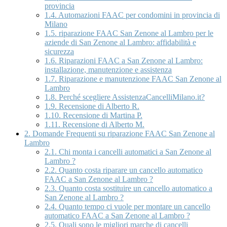
provincia
1.4.
Automazioni FAAC per condomini in provincia di
Milano
1.5.
riparazione FAAC San Zenone al Lambro per le
aziende di San Zenone al Lambro: affidabilità e
sicurezza
1.6.
Riparazioni FAAC a San Zenone al Lambro:
installazione, manutenzione e assistenza
1.7.
Riparazione e manutenzione FAAC San Zenone al
Lambro
1.8.
Perché scegliere AssistenzaCancelliMilano.it?
1.9.
Recensione di Alberto R.
1.10.
Recensione di Martina P.
1.11.
Recensione di Alberto M.
2.
Domande Frequenti su riparazione FAAC San Zenone al
Lambro
2.1.
Chi monta i cancelli automatici a San Zenone al
Lambro ?
2.2.
Quanto costa riparare un cancello automatico
FAAC a San Zenone al Lambro ?
2.3.
Quanto costa sostituire un cancello automatico a
San Zenone al Lambro ?
2.4.
Quanto tempo ci vuole per montare un cancello
automatico FAAC a San Zenone al Lambro ?
2.5.
Quali sono le migliori marche di cancelli