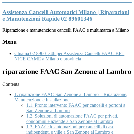
Vai
al
Assistenza Cancelli Automatici Milano | Riparazioni
contenuto
e Manutenzioni Rapide 02 89601346
Riparazione e manutenzione cancelli FAAC e multimarca a Milano
Menu
Chiama 02 89601346 per Assistenza Cancelli FAAC BFT
NICE CAME a Milano e provincia
riparazione FAAC San Zenone al Lambro
Contents
1.
riparazione FAAC San Zenone al Lambro – Riparazione,
Manutenzione e Installazione
1.1.
Pronto intervento FAAC per cancelli e portoni a
San Zenone al Lambro
1.2.
Soluzioni di automazione FAAC per privati,
condomini e aziende a San Zenone al Lambro
1.3.
FAAC: le automazioni per cancelli di case
indipendenti e ville a San Zenone al Lambro e