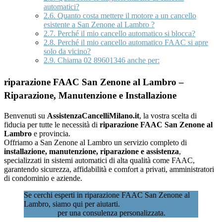
automatici?
2.6.
Quanto costa mettere il motore a un cancello
esistente a San Zenone al Lambro ?
2.7.
Perché il mio cancello automatico si blocca?
2.8.
Perché il mio cancello automatico FAAC si apre
solo da vicino?
2.9.
Chiama 02 89601346 anche per:
riparazione FAAC San Zenone al Lambro –
Riparazione, Manutenzione e Installazione
Benvenuti su
AssistenzaCancelliMilano.it
, la vostra scelta di
fiducia per tutte le necessità di
riparazione FAAC San Zenone al
Lambro
e provincia.
Offriamo a San Zenone al Lambro un servizio completo di
installazione, manutenzione, riparazione e assistenza
,
specializzati in sistemi automatici di alta qualità come FAAC,
garantendo sicurezza, affidabilità e comfort a privati, amministratori
di condominio e aziende.
Se cerchi esperti in riparazione FAAC San Zenone al
Lambro, siamo qui per aiutarti.
Contattaci subito al 02
89601346
per una consulenza personalizzata.