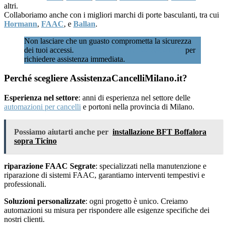
altri.
Collaboriamo anche con i migliori marchi di porte basculanti, tra cui
Hormann
,
FAAC
, e
Ballan
.
Non lasciare che un guasto comprometta la sicurezza
dei tuoi accessi.
Chiamaci subito al 02 89601346
per
richiedere assistenza immediata.
Perché scegliere AssistenzaCancelliMilano.it?
Esperienza nel settore
: anni di esperienza nel settore delle
automazioni per cancelli
e portoni nella provincia di Milano.
Possiamo aiutarti anche per
installazione BFT Boffalora
sopra Ticino
riparazione FAAC Segrate
: specializzati nella manutenzione e
riparazione di sistemi FAAC, garantiamo interventi tempestivi e
professionali.
Soluzioni personalizzate
: ogni progetto è unico. Creiamo
automazioni su misura per rispondere alle esigenze specifiche dei
nostri clienti.