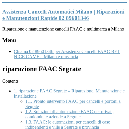
Vai
al
Assistenza Cancelli Automatici Milano | Riparazioni
contenuto
e Manutenzioni Rapide 02 89601346
Riparazione e manutenzione cancelli FAAC e multimarca a Milano
Menu
Chiama 02 89601346 per Assistenza Cancelli FAAC BFT
NICE CAME a Milano e provincia
riparazione FAAC Segrate
Contents
1.
riparazione FAAC Segrate – Riparazione, Manutenzione e
Installazione
1.1.
Pronto intervento FAAC per cancelli e portoni a
Segrate
1.2.
Soluzioni di automazione FAAC per privati,
condomini e aziende a Segrate
1.3.
FAAC: le automazioni per cancelli di case
indipendenti e ville a Segrate e provincia