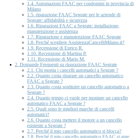
1.4.
Automazioni FAAC per condomini in provincia di
Milano
1.5.
riparazione FAAC Segrate per le aziende di
Segrate: affidabilità e sicurezza
1.6.
Riparazioni FAAC a Segrate: installazione,
manutenzione e assistenza
1.7.
Riparazione e manutenzione FAAC Segrate
1.8.
Perché scegliere AssistenzaCancelliMilano.it?
1.9.
Recensione di Enrico R.
1.10.
Recensione di Martina P.
1.11.
Recensione di Mario M.
2.
Domande Frequenti su riparazione FAAC Segrate
2.1.
Chi monta i cancelli automatici a Segrate ?
2.2.
Quanto costa riparare un cancello automatico
FAAC a Segrate ?
2.3.
Quanto costa sostituire un cancello automatico a
Segrate ?
2.4.
Quanto tempo ci vuole per montare un cancello
automatico FAAC a Segrate ?
2.5.
Quali sono le migliori marche di cancelli
automatici?
2.6.
Quanto costa mettere il motore a un cancello
esistente a Segrate ?
2.7.
Perché il mio cancello automatico si blocca?
2.8.
Perché il mio cancello automatico FAAC si apre