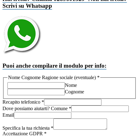
Scrivi su Whatsapp
Puoi anche compilare il modulo per info:
Nome Cognome Ragione sociale (eventuale)
*
Nome
Cognome
Recapito telefonico
*
Dove possiamo aiutarti? Comune
*
Email
Cognome
Nome
Specifica la tua richiesta
*
GDPR
Accettazione GDPR
*