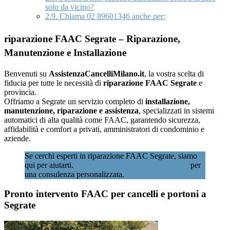
solo da vicino?
2.9.
Chiama 02 89601346 anche per:
riparazione FAAC Segrate – Riparazione,
Manutenzione e Installazione
Benvenuti su
AssistenzaCancelliMilano.it
, la vostra scelta di
fiducia per tutte le necessità di
riparazione FAAC Segrate
e
provincia.
Offriamo a Segrate un servizio completo di
installazione,
manutenzione, riparazione e assistenza
, specializzati in sistemi
automatici di alta qualità come FAAC, garantendo sicurezza,
affidabilità e comfort a privati, amministratori di condominio e
aziende.
Se cerchi esperti in riparazione FAAC Segrate, siamo
qui per aiutarti.
Contattaci subito al 02 89601346
per
una consulenza personalizzata.
Pronto intervento FAAC per cancelli e portoni a
Segrate