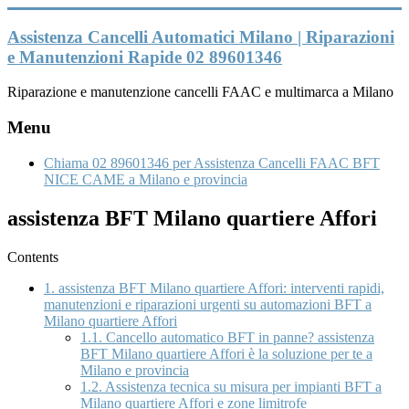
Vai
al
Assistenza Cancelli Automatici Milano | Riparazioni
contenuto
e Manutenzioni Rapide 02 89601346
Riparazione e manutenzione cancelli FAAC e multimarca a Milano
Menu
Chiama 02 89601346 per Assistenza Cancelli FAAC BFT
NICE CAME a Milano e provincia
assistenza BFT Milano quartiere Affori
Contents
1.
assistenza BFT Milano quartiere Affori: interventi rapidi,
manutenzioni e riparazioni urgenti su automazioni BFT a
Milano quartiere Affori
1.1.
Cancello automatico BFT in panne? assistenza
BFT Milano quartiere Affori è la soluzione per te a
Milano e provincia
1.2.
Assistenza tecnica su misura per impianti BFT a
Milano quartiere Affori e zone limitrofe