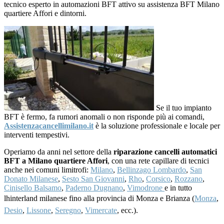
tecnico esperto in automazioni BFT attivo su assistenza BFT Milano
quartiere Affori e dintorni.
Se il tuo impianto
BFT è fermo, fa rumori anomali o non risponde più ai comandi,
Assistenzacancellimilano.it
è la soluzione professionale e locale per
interventi tempestivi.
Operiamo da anni nel settore della
riparazione cancelli automatici
BFT a Milano quartiere Affori
, con una rete capillare di tecnici
anche nei comuni limitrofi:
Milano
,
Bellinzago Lombardo
,
San
Donato Milanese
,
Sesto San Giovanni
,
Rho
,
Corsico
,
Rozzano
,
Cinisello Balsamo
,
Paderno Dugnano
,
Vimodrone
e in tutto
lhinterland milanese fino alla provincia di Monza e Brianza (
Monza
,
Desio
,
Lissone
,
Seregno
,
Vimercate
, ecc.).