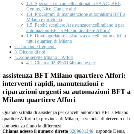
1.3.
Specialisti in cancelli automatici FAAC, BFT,
Genius, Nice, Came e altri
1.4.
Programmi di manutenzione automatismi BFT a
Milano e provincia
1.5.
Perché scegliere Assistenzacancellimilano.it per
automazioni BFT a Milano quartiere Affori?
1.6.
Dove operiamo: assistenza cancelli automatici in
tutti i quartieri di Milano
2.
Domande frequenti
3.
Dicono di noi
4.
Zone servite Milano – Affori
4.1.
Chiama 02 89601346 anche per:
assistenza BFT Milano quartiere Affori:
interventi rapidi, manutenzioni e
riparazioni urgenti su automazioni BFT a
Milano quartiere Affori
Quando si tratta di assistenza per cancelli automatici BFT a Milano
quartiere Affori o in provincia di Milano, la velocità dintervento e la
competenza fanno la differenza.
Chiama adesso il numero diretto
0289601346
: risponde Denis,