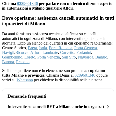
Chiama
0289601346
per parlare con un tecnico di zona esperto
in automazioni a Milano quartiere Affori.
Dove operiamo: assistenza cancelli automatici in tutti
i quartieri di Milano
Da anni forniamo assistenza tecnica qualificata su cancelli
automatici in ogni zona di Milano, con interventi rapidi anche in
giornata. Ecco un elenco dei quartieri in cui operiamo regolarmente:
Centro Storico,
Brera
,
Isola
,
Porta Romana
,
Porta Genova
,
Navigli
,
Bicocca
,
Affori
,
Lambrate
,
Corvetto
,
Forlanini
,
Giambellino
,
Loreto
,
Porta Venezia
,
San Siro
,
Niguarda
,
Baggio
,
Barona
,
Precotto
Se il tuo quartiere non è in elenco, nessun problema:
copriamo
tutta Milano e provincia
. Chiama Denis al
0289601346
oppure
scrivi su
Whatsapp
per chiedere la disponibilità nella tua zona.
Domande frequenti
Intervenite su cancelli BFT a Milano anche in urgenza?