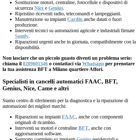
Sostituzione motori, centraline, fotocellule e dispositivi di
sicurezza
Nice
e
Genius
.
Ripristino riceventi radio, telecomandi e lampeggianti.
Manutenzione su impianti
Cardin
anche datati o fuori
produzione.
Interventi tecnici su automazioni agricole e industriali firmate
Somfy
.
Riparazioni urgenti anche in giornata, compatibilmente con la
disponibilità.
Non lasciare che un piccolo guasto diventi un problema serio:
chiama il
0289601346
o contattaci via
Whatsapp
per prenotare
la tua assistenza BFT a Milano quartiere Affori.
Specialisti in cancelli automatici FAAC, BFT,
Genius, Nice, Came e altri
Siamo centro di riferimento per la diagnostica e la riparazione di
automazioni dei migliori marchi:
Riparazioni su impianti
FAAC
, anche con componenti
originali di ricambio.
Interventi su motori e centraline
BFT
, anche con
aggiornamenti software.
Supporto completo su impianti
Genius
residenziali e