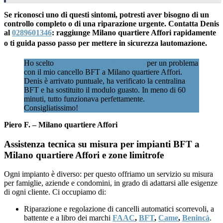
Se riconosci uno di questi sintomi, potresti aver bisogno di un
controllo completo o di una riparazione urgente. Contatta Denis
al
0289601346
: raggiunge Milano quartiere Affori rapidamente
o ti guida passo passo per mettere in sicurezza lautomazione.
Ho scelto
Assistenzacancellimilano.it
per un problema
con il mio cancello BFT a Milano quartiere Affori.
Denis è arrivato puntuale, ha verificato la centralina
BFT e ha sostituito il modulo guasto. In meno di 60
minuti, tutto funzionava perfettamente.
Consigliatissimo!
Piero F. – Milano quartiere Affori
Assistenza tecnica su misura per impianti BFT a
Milano quartiere Affori e zone limitrofe
Ogni impianto è diverso: per questo offriamo un servizio su misura
per famiglie, aziende e condomini, in grado di adattarsi alle esigenze
di ogni cliente. Ci occupiamo di:
Riparazione e regolazione di cancelli automatici scorrevoli, a
battente e a libro dei marchi
FAAC
,
BFT
,
Came
,
Benincà
.