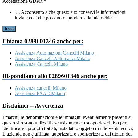
GDPR
Accettazione GDPR
*
sociale
Dove
Acconsento a che questo sito conservi le informazioni
inviate così che possano rispondere alla mia richiesta.
Invia
Chiama 0289601346 anche per:
Assistenza Automazioni Cancelli Milano
Assistenza Cancelli Automatici Milano
Assistenza Cancelli Milano
Rispondiamo allo 0289601346 anche per:
Assistenza cancelli Milano
Assistenza FAAC Milano
Disclaimer – Avvertenza
I marchi, le denominazioni e le immagini eventualmente presenti su
questo sito sono utilizzati esclusivamente a scopo descrittivo per
identificare i prodotti trattati, installati o oggetto di interventi tecnici.
L’azienda non è affiliata, autorizzata o sponsorizzata dai titolari dei