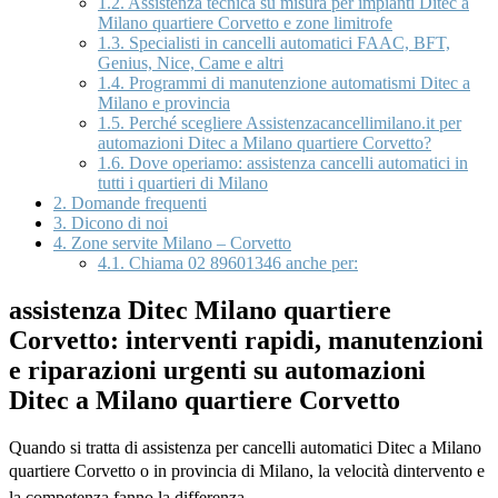
1.2.
Assistenza tecnica su misura per impianti Ditec a
Milano quartiere Corvetto e zone limitrofe
1.3.
Specialisti in cancelli automatici FAAC, BFT,
Genius, Nice, Came e altri
1.4.
Programmi di manutenzione automatismi Ditec a
Milano e provincia
1.5.
Perché scegliere Assistenzacancellimilano.it per
automazioni Ditec a Milano quartiere Corvetto?
1.6.
Dove operiamo: assistenza cancelli automatici in
tutti i quartieri di Milano
2.
Domande frequenti
3.
Dicono di noi
4.
Zone servite Milano – Corvetto
4.1.
Chiama 02 89601346 anche per:
assistenza Ditec Milano quartiere
Corvetto: interventi rapidi, manutenzioni
e riparazioni urgenti su automazioni
Ditec a Milano quartiere Corvetto
Quando si tratta di assistenza per cancelli automatici Ditec a Milano
quartiere Corvetto o in provincia di Milano, la velocità dintervento e
la competenza fanno la differenza.