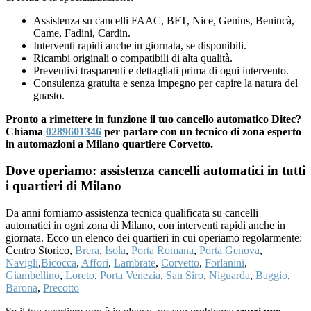
Assistenza su cancelli FAAC, BFT, Nice, Genius, Benincà,
Came, Fadini, Cardin.
Interventi rapidi anche in giornata, se disponibili.
Ricambi originali o compatibili di alta qualità.
Preventivi trasparenti e dettagliati prima di ogni intervento.
Consulenza gratuita e senza impegno per capire la natura del
guasto.
Pronto a rimettere in funzione il tuo cancello automatico Ditec?
Chiama
0289601346
per parlare con un tecnico di zona esperto
in automazioni a Milano quartiere Corvetto.
Dove operiamo: assistenza cancelli automatici in tutti
i quartieri di Milano
Da anni forniamo assistenza tecnica qualificata su cancelli
automatici in ogni zona di Milano, con interventi rapidi anche in
giornata. Ecco un elenco dei quartieri in cui operiamo regolarmente:
Centro Storico,
Brera
,
Isola
,
Porta Romana
,
Porta Genova
,
Navigli
,
Bicocca
,
Affori
,
Lambrate
,
Corvetto
,
Forlanini
,
Giambellino
,
Loreto
,
Porta Venezia
,
San Siro
,
Niguarda
,
Baggio
,
Barona
,
Precotto