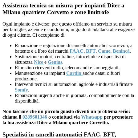
Assistenza tecnica su misura per impianti Ditec a
Milano quartiere Corvetto e zone limitrofe
Ogni impianto è diverso: per questo offriamo un servizio su misura
per famiglie, aziende e condomini, in grado di adattarsi alle esigenze
di ogni cliente. Ci occupiamo di:
Riparazione e regolazione di cancelli automatici scorrevoli, a
battente e a libro dei marchi
FAAC
,
BFT
,
Came
,
Benincà
.
Sostituzione motori, centraline, fotocellule e dispositivi di
sicurezza
Nice
e
Genius
.
Ripristino riceventi radio, telecomandi e lampeggianti.
Manutenzione su impianti
Cardin
anche datati o fuori
produzione.
Interventi tecnici su automazioni agricole e industriali firmate
Somfy
.
Riparazioni urgenti anche in giornata, compatibilmente con la
disponibilità.
Non lasciare che un piccolo guasto diventi un problema serio:
chiama il
0289601346
o contattaci via
Whatsapp
per prenotare
la tua assistenza Ditec a Milano quartiere Corvetto.
Specialisti in cancelli automatici FAAC, BFT,