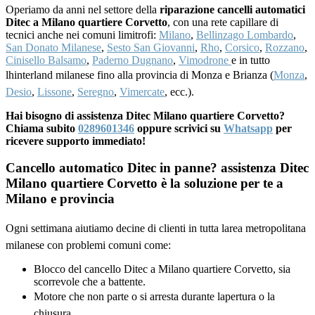
Operiamo da anni nel settore della
riparazione cancelli automatici
Ditec a Milano quartiere Corvetto
, con una rete capillare di
tecnici anche nei comuni limitrofi:
Milano
,
Bellinzago Lombardo
,
San Donato Milanese
,
Sesto San Giovanni
,
Rho
,
Corsico
,
Rozzano
,
Cinisello Balsamo
,
Paderno Dugnano
,
Vimodrone
e in tutto
lhinterland milanese fino alla provincia di Monza e Brianza (
Monza
,
Desio
,
Lissone
,
Seregno
,
Vimercate
, ecc.).
Hai bisogno di assistenza Ditec Milano quartiere Corvetto?
Chiama subito
0289601346
oppure scrivici su
Whatsapp
per
ricevere supporto immediato!
Cancello automatico Ditec in panne? assistenza Ditec
Milano quartiere Corvetto è la soluzione per te a
Milano e provincia
Ogni settimana aiutiamo decine di clienti in tutta larea metropolitana
milanese con problemi comuni come:
Blocco del cancello Ditec a Milano quartiere Corvetto, sia
scorrevole che a battente.
Motore che non parte o si arresta durante lapertura o la
chiusura.