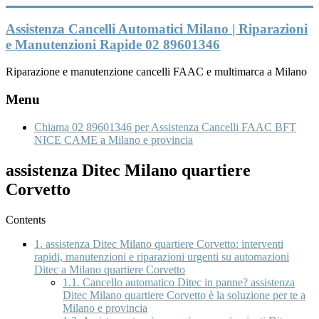
Vai
al
Assistenza Cancelli Automatici Milano | Riparazioni
contenuto
e Manutenzioni Rapide 02 89601346
Riparazione e manutenzione cancelli FAAC e multimarca a Milano
Menu
Chiama 02 89601346 per Assistenza Cancelli FAAC BFT
NICE CAME a Milano e provincia
assistenza Ditec Milano quartiere
Corvetto
Contents
1.
assistenza Ditec Milano quartiere Corvetto: interventi
rapidi, manutenzioni e riparazioni urgenti su automazioni
Ditec a Milano quartiere Corvetto
1.1.
Cancello automatico Ditec in panne? assistenza
Ditec Milano quartiere Corvetto è la soluzione per te a
Milano e provincia