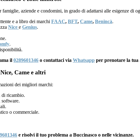
 famiglie, aziende e condomini, in grado di adattarsi alle esigenze di o
ttente e a libro dei marchi
FAAC
,
BFT
,
Came
,
Benincà
.
rezza
Nice
e
Genius
.
one.
omfy
.
sponibilità.
iama il
0289601346
o contattaci via
Whatsapp
per prenotare la tua 
Nice, Came e altri
mazioni dei migliori marchi:
 di ricambio.
 software.
ali.
tico o commerciale.
9601346
e risolvi il tuo problema a Buccinasco o nelle vicinanze.