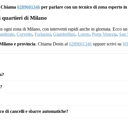
s? Chiama
0289601346
per parlare con un tecnico di zona esperto i
i quartieri di Milano
 in ogni zona di Milano, con interventi rapidi anche in giornata. Ecco un
ambrate
,
Corvetto
,
Forlanini
,
Giambellino
,
Loreto
,
Porta Venezia
,
San 
Milano e provincia
. Chiama Denis al
0289601346
oppure scrivi su
Wh
a?
o?
o di cancelli e sbarre automatiche?