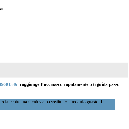
ia
89601346
: raggiunge Buccinasco rapidamente o ti guida passo
o la centralina Genius e ha sostituito il modulo guasto. In