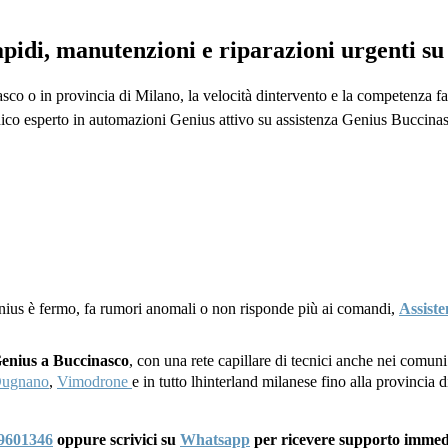
apidi, manutenzioni e riparazioni urgenti 
sco o in provincia di Milano, la velocità dintervento e la competenza fa
nico esperto in automazioni Genius attivo su assistenza Genius Buccinas
nius è fermo, fa rumori anomali o non risponde più ai comandi,
Assiste
Genius a Buccinasco
, con una rete capillare di tecnici anche nei comuni
Dugnano
,
Vimodrone
e in tutto lhinterland milanese fino alla provincia
9601346
oppure scrivici su
Whatsapp
per ricevere supporto immed