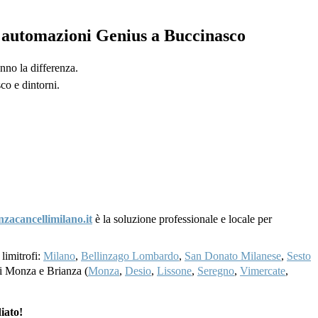
su automazioni Genius a Buccinasco
nno la differenza.
co e dintorni.
nzacancellimilano.it
è la soluzione professionale e locale per
 limitrofi:
Milano
,
Bellinzago Lombardo
,
San Donato Milanese
,
Sesto
 di Monza e Brianza (
Monza
,
Desio
,
Lissone
,
Seregno
,
Vimercate
,
iato!