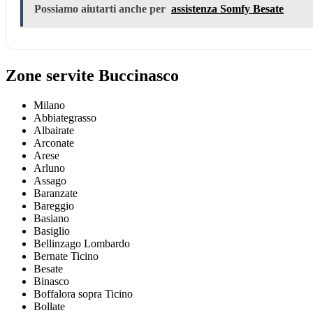
Possiamo aiutarti anche per
assistenza Somfy Besate
Zone servite Buccinasco
Milano
Abbiategrasso
Albairate
Arconate
Arese
Arluno
Assago
Baranzate
Bareggio
Basiano
Basiglio
Bellinzago Lombardo
Bernate Ticino
Besate
Binasco
Boffalora sopra Ticino
Bollate