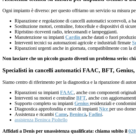
Ogni impianto è diverso: per questo offriamo un servizio su misura per
Riparazione e regolazione di cancelli automatici scorrevoli, a ba
Sostituzione motori, centraline, fotocellule e dispositivi di sicu
Ripristino riceventi radio, telecomandi e lampeggianti.
Manutenzione su impianti
Cardin
anche datati o fuori produzi
Interventi tecnici su automazioni agricole e industriali firmate
S
Riparazioni urgenti anche in giornata, compatibilmente con la di
Non lasciare che un piccolo guasto diventi un problema serio: ch
Specialisti in cancelli automatici FAAC, BFT, Genius, 
Siamo centro di riferimento per la diagnostica e la riparazione di auto
Riparazioni su impianti
FAAC
, anche con componenti originali
Interventi su motori e centraline
BFT
, anche con aggiornamenti
Supporto completo su impianti
Genius
residenziali e condomini
Diagnostica approfondita e reset di impianti
Nice
per uso domes
Assistenza e ricambi
Came
,
Benincà
,
Fadini
.
assistenza Beninca Pioltello
Affidati a Denis per unassistenza qualificata: chiama subito il
028