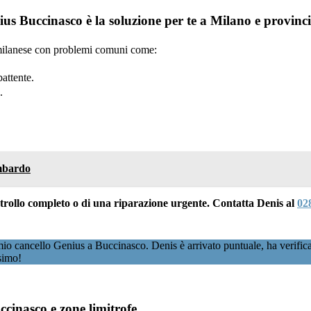
us Buccinasco è la soluzione per te a Milano e provinc
a milanese con problemi comuni come:
attente.
.
ombardo
ontrollo completo o di una riparazione urgente. Contatta Denis al
02
o cancello Genius a Buccinasco. Denis è arrivato puntuale, ha verificat
simo!
ccinasco e zone limitrofe