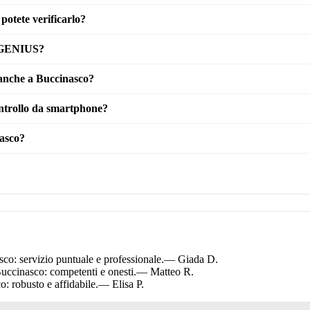
potete verificarlo?
i GENIUS?
 anche a Buccinasco?
ntrollo da smartphone?
asco?
: servizio puntuale e professionale.
— Giada D.
uccinasco: competenti e onesti.
— Matteo R.
 robusto e affidabile.
— Elisa P.