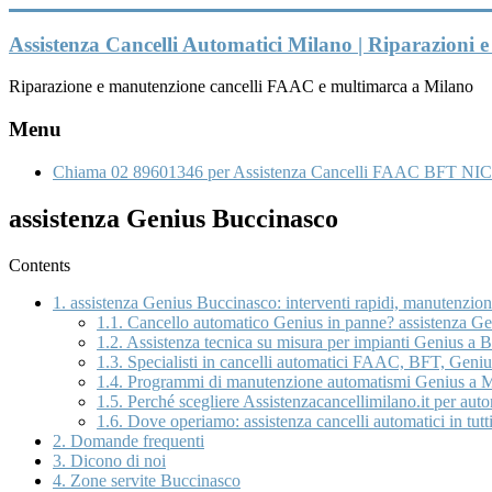
Vai
al
Assistenza Cancelli Automatici Milano | Riparazioni
contenuto
Riparazione e manutenzione cancelli FAAC e multimarca a Milano
Menu
Chiama 02 89601346 per Assistenza Cancelli FAAC BFT NIC
assistenza Genius Buccinasco
Contents
1.
assistenza Genius Buccinasco: interventi rapidi, manutenzion
1.1.
Cancello automatico Genius in panne? assistenza Gen
1.2.
Assistenza tecnica su misura per impianti Genius a B
1.3.
Specialisti in cancelli automatici FAAC, BFT, Genius
1.4.
Programmi di manutenzione automatismi Genius a Mi
1.5.
Perché scegliere Assistenzacancellimilano.it per au
1.6.
Dove operiamo: assistenza cancelli automatici in tutti
2.
Domande frequenti
3.
Dicono di noi
4.
Zone servite Buccinasco