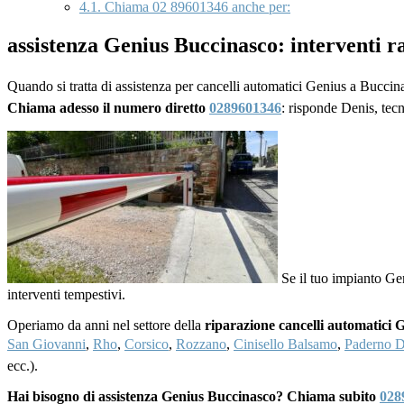
4.1.
Chiama 02 89601346 anche per:
assistenza Genius Buccinasco: interventi r
Quando si tratta di assistenza per cancelli automatici Genius a Buccina
Chiama adesso il numero diretto
0289601346
: risponde Denis, tec
Se il tuo impianto Ge
interventi tempestivi.
Operiamo da anni nel settore della
riparazione cancelli automatici 
San Giovanni
,
Rho
,
Corsico
,
Rozzano
,
Cinisello Balsamo
,
Paderno 
ecc.).
Hai bisogno di assistenza Genius Buccinasco? Chiama subito
028