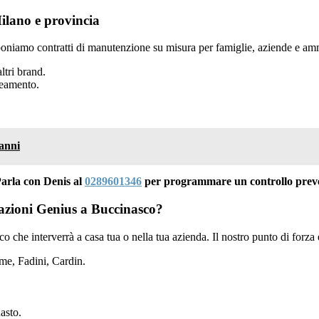
lano e provincia
oniamo contratti di manutenzione su misura per famiglie, aziende e amm
ltri brand.
neamento.
anni
arla con Denis al
0289601346
per programmare un controllo preven
mazioni Genius a Buccinasco?
nico che interverrà a casa tua o nella tua azienda. Il nostro punto di forza
e, Fadini, Cardin.
asto.