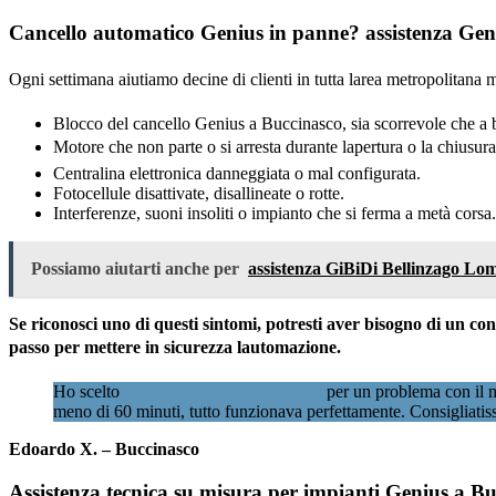
Cancello automatico Genius in panne? assistenza Geni
Ogni settimana aiutiamo decine di clienti in tutta larea metropolitan
Blocco del cancello Genius a Buccinasco, sia scorrevole che a b
Motore che non parte o si arresta durante lapertura o la chiusura
Centralina elettronica danneggiata o mal configurata.
Fotocellule disattivate, disallineate o rotte.
Interferenze, suoni insoliti o impianto che si ferma a metà corsa.
Possiamo aiutarti anche per
assistenza GiBiDi Bellinzago L
Se riconosci uno di questi sintomi, potresti aver bisogno di un c
passo per mettere in sicurezza lautomazione.
Ho scelto
Assistenzacancellimilano.it
per un problema con il mi
meno di 60 minuti, tutto funzionava perfettamente. Consigliatis
Edoardo X. – Buccinasco
Assistenza tecnica su misura per impianti Genius a Bu